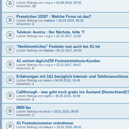
Letzter Beitrag von
r a g e
«
03.08.2018, 05:55
Antworten:
15
Preselction 1018? - Welche Firma ist das?
Letzter Beitrag von
mabene
«
30.04.2018, 08:02
Antworten:
2
Telekom Austria : Der Nächste, bitte ?!
Letzter Beitrag von
r a g e
«
22.12.2017, 11:58
"Herkömmliches" Festnetz nun auch bei A1 tot
Letzter Beitrag von
Matula
«
06.12.2017, 06:50
A1 verliert täglich250 Festnetztelefonie-Kunden
Letzter Beitrag von
r a g e
«
13.11.2017, 09:47
Antworten:
6
Erfahrungen mit 1&1 bezüglich Internet- und Telefonanschluss
Letzter Beitrag von
anton
«
04.08.2016, 19:45
Antworten:
1
Callthrough - was geht noch gratis ins Ausland (Deutschland)!
Letzter Beitrag von
ray81
«
30.05.2016, 16:58
Antworten:
2
0800 fax
Letzter Beitrag von
brus
«
18.01.2016, 08:55
Antworten:
1
A1 Festnetznummer mitnehmen
Letzter Beitrag von
klaus1
«
18.01.2016, 08:41