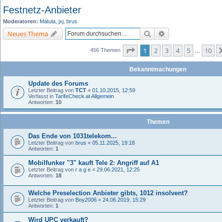
Festnetz-Anbieter
Moderatoren:
Matula
,
jxj
,
brus
Suche
Erweiterte Suche
Neues Thema
Seite
1
von
10
1
2
3
4
5
10
456 Themen
…
Bekanntmachungen
Update des Forums
Letzter Beitrag von
TCT
«
01.10.2015, 12:59
Verfasst in
TarifeCheck.at Allgemein
Antworten:
10
Themen
Das Ende von 1031telekom...
Letzter Beitrag von
brus
«
05.11.2025, 19:18
Antworten:
1
Mobilfunker "3" kauft Tele 2: Angriff auf A1
Letzter Beitrag von
r a g e
«
29.06.2021, 12:25
Antworten:
18
Welche Preselection Anbieter gibts, 1012 insolvent?
Letzter Beitrag von
Boy2006
«
24.06.2019, 15:29
Antworten:
1
Wird UPC verkauft?