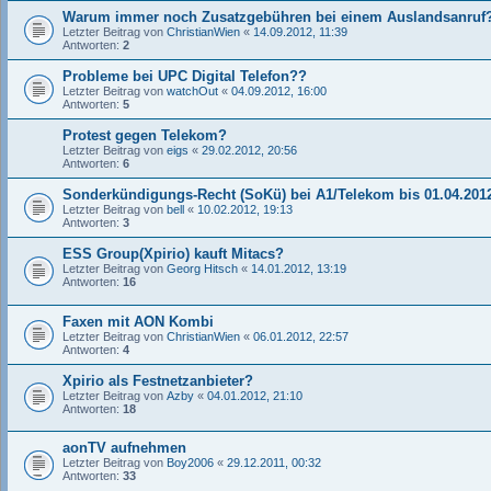
Warum immer noch Zusatzgebühren bei einem Auslandsanruf
Letzter Beitrag von
ChristianWien
«
14.09.2012, 11:39
Antworten:
2
Probleme bei UPC Digital Telefon??
Letzter Beitrag von
watchOut
«
04.09.2012, 16:00
Antworten:
5
Protest gegen Telekom?
Letzter Beitrag von
eigs
«
29.02.2012, 20:56
Antworten:
6
Sonderkündigungs-Recht (SoKü) bei A1/Telekom bis 01.04.201
Letzter Beitrag von
bell
«
10.02.2012, 19:13
Antworten:
3
ESS Group(Xpirio) kauft Mitacs?
Letzter Beitrag von
Georg Hitsch
«
14.01.2012, 13:19
Antworten:
16
Faxen mit AON Kombi
Letzter Beitrag von
ChristianWien
«
06.01.2012, 22:57
Antworten:
4
Xpirio als Festnetzanbieter?
Letzter Beitrag von
Azby
«
04.01.2012, 21:10
Antworten:
18
aonTV aufnehmen
Letzter Beitrag von
Boy2006
«
29.12.2011, 00:32
Antworten:
33