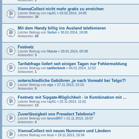
Antworten:
1
ViennaCollect nicht mehr gratis zu erreichen
Letzter Beitrag von
ray81
«
03.02.2014, 14:05
Antworten:
34
Mit dem Handy billig ins Ausland telefonieren
Letzter Beitrag von
Stefan
«
30.01.2014, 19:08
Antworten:
28
Festnetz
Letzter Beitrag von
Matula
«
29.01.2014, 05:08
Antworten:
3
Tarifabfrage liefert seit einigen Tagen nur Fehlermeldung
Letzter Beitrag von
tarifecheck
«
04.01.2014, 12:52
Antworten:
1
unterschiedliche Gebühren ,je nach Vorwahl bei Telgo?!
Letzter Beitrag von
eigs
«
27.11.2013, 23:10
Antworten:
5
Festnetz mit Sipgate-Möglichkeit - in Kombination mit ...
Letzter Beitrag von
ray81
«
22.11.2013, 11:52
Antworten:
13
Zuverlässigkeit von Preselect Telefonie?
Letzter Beitrag von
lanund897
«
21.11.2013, 16:07
Antworten:
4
ViennaCollect mit neuen Nummern und Ländern
Letzter Beitrag von
brus
«
19.11.2013, 19:34