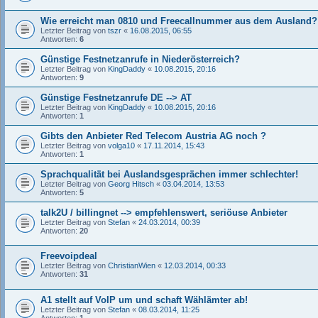
Wie erreicht man 0810 und Freecallnummer aus dem Ausland?
Letzter Beitrag von
tszr
«
16.08.2015, 06:55
Antworten:
6
Günstige Festnetzanrufe in Niederösterreich?
Letzter Beitrag von
KingDaddy
«
10.08.2015, 20:16
Antworten:
9
Günstige Festnetzanrufe DE --> AT
Letzter Beitrag von
KingDaddy
«
10.08.2015, 20:16
Antworten:
1
Gibts den Anbieter Red Telecom Austria AG noch ?
Letzter Beitrag von
volga10
«
17.11.2014, 15:43
Antworten:
1
Sprachqualität bei Auslandsgesprächen immer schlechter!
Letzter Beitrag von
Georg Hitsch
«
03.04.2014, 13:53
Antworten:
5
talk2U / billingnet --> empfehlenswert, seriöuse Anbieter
Letzter Beitrag von
Stefan
«
24.03.2014, 00:39
Antworten:
20
Freevoipdeal
Letzter Beitrag von
ChristianWien
«
12.03.2014, 00:33
Antworten:
31
A1 stellt auf VoIP um und schaft Wählämter ab!
Letzter Beitrag von
Stefan
«
08.03.2014, 11:25