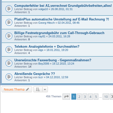
Computerfehler bei A1,verrechnet Grundgebührbefreiten,alles!
Letzter Beitrag von
volga10
«
26.08.2011, 01:31
Antworten:
1
PlatinPlus automatische Umstellung auf E-Mail Rechnung ?!
Letzter Beitrag von
Georg Hitsch
«
02.04.2011, 08:46
Antworten:
1
Billige Festnetzgrundgebühr zum Call-Through-Gebrauch
Letzter Beitrag von
ray81
«
24.03.2011, 16:28
Antworten:
8
Telekom Analogtelefonie + Durchwahlen?
Letzter Beitrag von
eigs
«
18.01.2011, 19:20
Antworten:
4
Unerwünschte Faxwerbung - Gegenmaßnahmen?
Letzter Beitrag von
Boy2006
«
19.12.2010, 13:24
Antworten:
14
Abreißende Gespräche ??
Letzter Beitrag von
tszr
«
04.12.2010, 12:59
Antworten:
1
Neues Thema
Seite
1
von
10
1
2
3
4
5
10
456 Themen
…