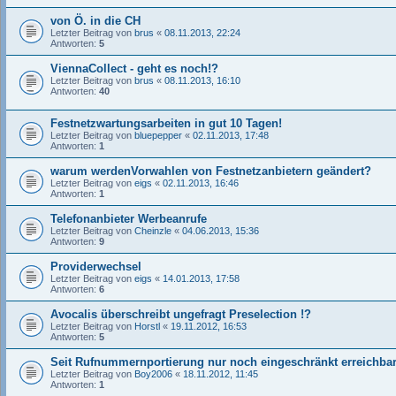
von Ö. in die CH
Letzter Beitrag von
brus
«
08.11.2013, 22:24
Antworten:
5
ViennaCollect - geht es noch!?
Letzter Beitrag von
brus
«
08.11.2013, 16:10
Antworten:
40
Festnetzwartungsarbeiten in gut 10 Tagen!
Letzter Beitrag von
bluepepper
«
02.11.2013, 17:48
Antworten:
1
warum werdenVorwahlen von Festnetzanbietern geändert?
Letzter Beitrag von
eigs
«
02.11.2013, 16:46
Antworten:
1
Telefonanbieter Werbeanrufe
Letzter Beitrag von
Cheinzle
«
04.06.2013, 15:36
Antworten:
9
Providerwechsel
Letzter Beitrag von
eigs
«
14.01.2013, 17:58
Antworten:
6
Avocalis überschreibt ungefragt Preselection !?
Letzter Beitrag von
Horstl
«
19.11.2012, 16:53
Antworten:
5
Seit Rufnummernportierung nur noch eingeschränkt erreichba
Letzter Beitrag von
Boy2006
«
18.11.2012, 11:45
Antworten:
1