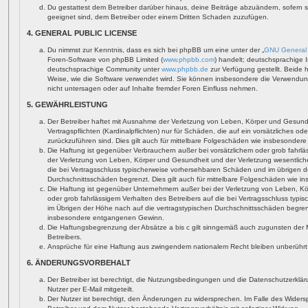
Du gestattest dem Betreiber darüber hinaus, deine Beiträge abzuändern, sofern 
geeignet sind, dem Betreiber oder einem Dritten Schaden zuzufügen.
4. GENERAL PUBLIC LICENSE
Du nimmst zur Kenntnis, dass es sich bei phpBB um eine unter der „
GNU General 
Foren-Software von phpBB Limited (
www.phpbb.com
) handelt; deutschsprachige 
deutschsprachige Community unter
www.phpbb.de
zur Verfügung gestellt. Beide 
Weise, wie die Software verwendet wird. Sie können insbesondere die Verwendun
nicht untersagen oder auf Inhalte fremder Foren Einfluss nehmen.
5. GEWÄHRLEISTUNG
Der Betreiber haftet mit Ausnahme der Verletzung von Leben, Körper und Gesundh
Vertragspflichten (Kardinalpflichten) nur für Schäden, die auf ein vorsätzliches od
zurückzuführen sind. Dies gilt auch für mittelbare Folgeschäden wie insbesonde
Die Haftung ist gegenüber Verbrauchern außer bei vorsätzlichem oder grob fahrl
der Verletzung von Leben, Körper und Gesundheit und der Verletzung wesentlicher 
die bei Vertragsschluss typischerweise vorhersehbaren Schäden und im übrigen d
Durchschnittsschäden begrenzt. Dies gilt auch für mittelbare Folgeschäden wie
Die Haftung ist gegenüber Unternehmern außer bei der Verletzung von Leben, Kö
oder grob fahrlässigem Verhalten des Betreibers auf die bei Vertragsschluss ty
im Übrigen der Höhe nach auf die vertragstypischen Durchschnittsschäden begrenzt
insbesondere entgangenen Gewinn.
Die Haftungsbegrenzung der Absätze a bis c gilt sinngemäß auch zugunsten der Mi
Betreibers.
Ansprüche für eine Haftung aus zwingendem nationalem Recht bleiben unberührt
6. ÄNDERUNGSVORBEHALT
Der Betreiber ist berechtigt, die Nutzungsbedingungen und die Datenschutzerklä
Nutzer per E-Mail mitgeteilt.
Der Nutzer ist berechtigt, den Änderungen zu widersprechen. Im Falle des Widers