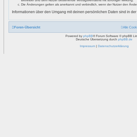
Betreiber und dem Nutzer bestehende Vertragsverhältnis mit sofortiger Wirkung.
Die Änderungen gelten als anerkannt und verbindlich, wenn der Nutzer den Ände
Informationen über den Umgang mit deinen persönlichen Daten sind in der
Foren-Übersicht
Alle Cook
Powered by
phpBB
® Forum Software © phpBB Lim
Deutsche Übersetzung durch
phpBB.de
Impressum
|
Datenschutzerklärung