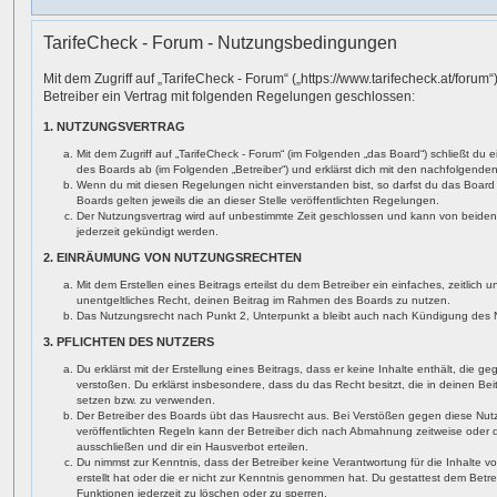
TarifeCheck - Forum - Nutzungsbedingungen
Mit dem Zugriff auf „TarifeCheck - Forum“ („https://www.tarifecheck.at/forum
Betreiber ein Vertrag mit folgenden Regelungen geschlossen:
1. NUTZUNGSVERTRAG
Mit dem Zugriff auf „TarifeCheck - Forum“ (im Folgenden „das Board“) schließt du 
des Boards ab (im Folgenden „Betreiber“) und erklärst dich mit den nachfolgend
Wenn du mit diesen Regelungen nicht einverstanden bist, so darfst du das Board 
Boards gelten jeweils die an dieser Stelle veröffentlichten Regelungen.
Der Nutzungsvertrag wird auf unbestimmte Zeit geschlossen und kann von beiden 
jederzeit gekündigt werden.
2. EINRÄUMUNG VON NUTZUNGSRECHTEN
Mit dem Erstellen eines Beitrags erteilst du dem Betreiber ein einfaches, zeitlich
unentgeltliches Recht, deinen Beitrag im Rahmen des Boards zu nutzen.
Das Nutzungsrecht nach Punkt 2, Unterpunkt a bleibt auch nach Kündigung des 
3. PFLICHTEN DES NUTZERS
Du erklärst mit der Erstellung eines Beitrags, dass er keine Inhalte enthält, die 
verstoßen. Du erklärst insbesondere, dass du das Recht besitzt, die in deinen Be
setzen bzw. zu verwenden.
Der Betreiber des Boards übt das Hausrecht aus. Bei Verstößen gegen diese Nu
veröffentlichten Regeln kann der Betreiber dich nach Abmahnung zeitweise oder
ausschließen und dir ein Hausverbot erteilen.
Du nimmst zur Kenntnis, dass der Betreiber keine Verantwortung für die Inhalte vo
erstellt hat oder die er nicht zur Kenntnis genommen hat. Du gestattest dem Betr
Funktionen jederzeit zu löschen oder zu sperren.