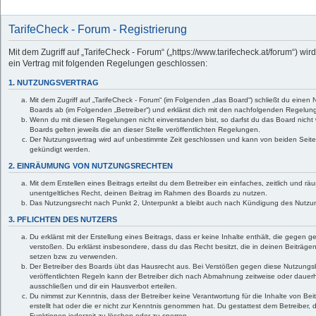
TarifeCheck - Forum - Registrierung
Mit dem Zugriff auf „TarifeCheck - Forum“ („https://www.tarifecheck.at/forum“) wi
ein Vertrag mit folgenden Regelungen geschlossen:
1. NUTZUNGSVERTRAG
Mit dem Zugriff auf „TarifeCheck - Forum“ (im Folgenden „das Board“) schließt du einen
Boards ab (im Folgenden „Betreiber“) und erklärst dich mit den nachfolgenden Regelun
Wenn du mit diesen Regelungen nicht einverstanden bist, so darfst du das Board nicht 
Boards gelten jeweils die an dieser Stelle veröffentlichten Regelungen.
Der Nutzungsvertrag wird auf unbestimmte Zeit geschlossen und kann von beiden Seiten 
gekündigt werden.
2. EINRÄUMUNG VON NUTZUNGSRECHTEN
Mit dem Erstellen eines Beitrags erteilst du dem Betreiber ein einfaches, zeitlich und 
unentgeltliches Recht, deinen Beitrag im Rahmen des Boards zu nutzen.
Das Nutzungsrecht nach Punkt 2, Unterpunkt a bleibt auch nach Kündigung des Nutzu
3. PFLICHTEN DES NUTZERS
Du erklärst mit der Erstellung eines Beitrags, dass er keine Inhalte enthält, die gegen 
verstoßen. Du erklärst insbesondere, dass du das Recht besitzt, die in deinen Beiträge
setzen bzw. zu verwenden.
Der Betreiber des Boards übt das Hausrecht aus. Bei Verstößen gegen diese Nutzung
veröffentlichten Regeln kann der Betreiber dich nach Abmahnung zeitweise oder dauer
ausschließen und dir ein Hausverbot erteilen.
Du nimmst zur Kenntnis, dass der Betreiber keine Verantwortung für die Inhalte von Beit
erstellt hat oder die er nicht zur Kenntnis genommen hat. Du gestattest dem Betreiber,
Funktionen jederzeit zu löschen oder zu sperren.