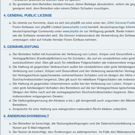
Du gestattest dem Betreiber darüber hinaus, deine Beiträge abzuändern, sofern sie ge
geeignet sind, dem Betreiber oder einem Dritten Schaden zuzufügen.
4. GENERAL PUBLIC LICENSE
Du nimmst zur Kenntnis, dass es sich bei phpBB um eine unter der „
GNU General Public
Foren-Software von phpBB Limited (
www.phpbb.com
) handelt; deutschsprachige Infor
deutschsprachige Community unter
www.phpbb.de
zur Verfügung gestellt. Beide haben 
wie die Software verwendet wird. Sie können insbesondere die Verwendung der Softwar
untersagen oder auf Inhalte fremder Foren Einfluss nehmen.
5. GEWÄHRLEISTUNG
Der Betreiber haftet mit Ausnahme der Verletzung von Leben, Körper und Gesundheit u
Vertragspflichten (Kardinalpflichten) nur für Schäden, die auf ein vorsätzliches oder gro
zurückzuführen sind. Dies gilt auch für mittelbare Folgeschäden wie insbesondere en
Die Haftung ist gegenüber Verbrauchern außer bei vorsätzlichem oder grob fahrlässige
Verletzung von Leben, Körper und Gesundheit und der Verletzung wesentlicher Vertragspf
bei Vertragsschluss typischerweise vorhersehbaren Schäden und im übrigen der Höhe n
Durchschnittsschäden begrenzt. Dies gilt auch für mittelbare Folgeschäden wie insbe
Die Haftung ist gegenüber Unternehmern außer bei der Verletzung von Leben, Körper 
oder grob fahrlässigem Verhalten des Betreibers auf die bei Vertragsschluss typische
Übrigen der Höhe nach auf die vertragstypischen Durchschnittsschäden begrenzt. Dies g
insbesondere entgangenen Gewinn.
Die Haftungsbegrenzung der Absätze a bis c gilt sinngemäß auch zugunsten der Mitarbe
Betreibers.
Ansprüche für eine Haftung aus zwingendem nationalem Recht bleiben unberührt.
6. ÄNDERUNGSVORBEHALT
Der Betreiber ist berechtigt, die Nutzungsbedingungen und die Datenschutzerklärung 
Nutzer per E-Mail mitgeteilt.
Der Nutzer ist berechtigt, den Änderungen zu widersprechen. Im Falle des Widerspruchs