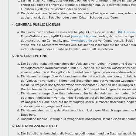
Du nimmst zur Kenntnis, dass der Betreiber keine Verantwortung für die Inhalte vo
erstellt hat oder die er nicht zur Kenntnis genommen hat. Du gestattest dem Betr
Funktionen jederzeit zu löschen oder zu sperren.
Du gestattest dem Betreiber darüber hinaus, deine Beiträge abzuändern, sofern 
geeignet sind, dem Betreiber oder einem Dritten Schaden zuzufügen.
4. GENERAL PUBLIC LICENSE
Du nimmst zur Kenntnis, dass es sich bei phpBB um eine unter der „
GNU General 
Foren-Software von phpBB Limited (
www.phpbb.com
) handelt; deutschsprachige 
deutschsprachige Community unter
www.phpbb.de
zur Verfügung gestellt. Beide 
Weise, wie die Software verwendet wird. Sie können insbesondere die Verwendun
nicht untersagen oder auf Inhalte fremder Foren Einfluss nehmen.
5. GEWÄHRLEISTUNG
Der Betreiber haftet mit Ausnahme der Verletzung von Leben, Körper und Gesundh
Vertragspflichten (Kardinalpflichten) nur für Schäden, die auf ein vorsätzliches od
zurückzuführen sind. Dies gilt auch für mittelbare Folgeschäden wie insbesonde
Die Haftung ist gegenüber Verbrauchern außer bei vorsätzlichem oder grob fahrl
der Verletzung von Leben, Körper und Gesundheit und der Verletzung wesentlicher 
die bei Vertragsschluss typischerweise vorhersehbaren Schäden und im übrigen d
Durchschnittsschäden begrenzt. Dies gilt auch für mittelbare Folgeschäden wie
Die Haftung ist gegenüber Unternehmern außer bei der Verletzung von Leben, Kö
oder grob fahrlässigem Verhalten des Betreibers auf die bei Vertragsschluss ty
im Übrigen der Höhe nach auf die vertragstypischen Durchschnittsschäden begrenzt
insbesondere entgangenen Gewinn.
Die Haftungsbegrenzung der Absätze a bis c gilt sinngemäß auch zugunsten der Mi
Betreibers.
Ansprüche für eine Haftung aus zwingendem nationalem Recht bleiben unberührt
6. ÄNDERUNGSVORBEHALT
Der Betreiber ist berechtigt, die Nutzungsbedingungen und die Datenschutzerklä