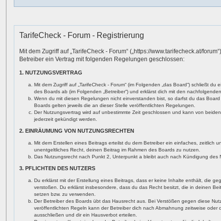
TarifeCheck - Forum - Registrierung
Mit dem Zugriff auf „TarifeCheck - Forum“ („https://www.tarifecheck.at/forum
Betreiber ein Vertrag mit folgenden Regelungen geschlossen:
1. NUTZUNGSVERTRAG
Mit dem Zugriff auf „TarifeCheck - Forum“ (im Folgenden „das Board“) schließt du 
des Boards ab (im Folgenden „Betreiber“) und erklärst dich mit den nachfolgend
Wenn du mit diesen Regelungen nicht einverstanden bist, so darfst du das Board 
Boards gelten jeweils die an dieser Stelle veröffentlichten Regelungen.
Der Nutzungsvertrag wird auf unbestimmte Zeit geschlossen und kann von beiden 
jederzeit gekündigt werden.
2. EINRÄUMUNG VON NUTZUNGSRECHTEN
Mit dem Erstellen eines Beitrags erteilst du dem Betreiber ein einfaches, zeitlich
unentgeltliches Recht, deinen Beitrag im Rahmen des Boards zu nutzen.
Das Nutzungsrecht nach Punkt 2, Unterpunkt a bleibt auch nach Kündigung des 
3. PFLICHTEN DES NUTZERS
Du erklärst mit der Erstellung eines Beitrags, dass er keine Inhalte enthält, die 
verstoßen. Du erklärst insbesondere, dass du das Recht besitzt, die in deinen Be
setzen bzw. zu verwenden.
Der Betreiber des Boards übt das Hausrecht aus. Bei Verstößen gegen diese Nu
veröffentlichten Regeln kann der Betreiber dich nach Abmahnung zeitweise oder
ausschließen und dir ein Hausverbot erteilen.