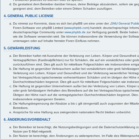
Du gestattest dem Betreiber darüber hinaus, deine Beiträge abzuändern, sofern sie ge
geeignet sind, dem Betreiber oder einem Dritten Schaden zuzufügen.
4. GENERAL PUBLIC LICENSE
Du nimmst zur Kenntnis, dass es sich bei phpBB um eine unter der „
GNU General Public
Foren-Software von phpBB Limited (
www.phpbb.com
) handelt; deutschsprachige Infor
deutschsprachige Community unter
www.phpbb.de
zur Verfügung gestellt. Beide haben 
wie die Software verwendet wird. Sie können insbesondere die Verwendung der Softwar
untersagen oder auf Inhalte fremder Foren Einfluss nehmen.
5. GEWÄHRLEISTUNG
Der Betreiber haftet mit Ausnahme der Verletzung von Leben, Körper und Gesundheit u
Vertragspflichten (Kardinalpflichten) nur für Schäden, die auf ein vorsätzliches oder gro
zurückzuführen sind. Dies gilt auch für mittelbare Folgeschäden wie insbesondere en
Die Haftung ist gegenüber Verbrauchern außer bei vorsätzlichem oder grob fahrlässige
Verletzung von Leben, Körper und Gesundheit und der Verletzung wesentlicher Vertragspf
bei Vertragsschluss typischerweise vorhersehbaren Schäden und im übrigen der Höhe n
Durchschnittsschäden begrenzt. Dies gilt auch für mittelbare Folgeschäden wie insbe
Die Haftung ist gegenüber Unternehmern außer bei der Verletzung von Leben, Körper 
oder grob fahrlässigem Verhalten des Betreibers auf die bei Vertragsschluss typische
Übrigen der Höhe nach auf die vertragstypischen Durchschnittsschäden begrenzt. Dies g
insbesondere entgangenen Gewinn.
Die Haftungsbegrenzung der Absätze a bis c gilt sinngemäß auch zugunsten der Mitarbe
Betreibers.
Ansprüche für eine Haftung aus zwingendem nationalem Recht bleiben unberührt.
6. ÄNDERUNGSVORBEHALT
Der Betreiber ist berechtigt, die Nutzungsbedingungen und die Datenschutzerklärung 
Nutzer per E-Mail mitgeteilt.
Der Nutzer ist berechtigt, den Änderungen zu widersprechen. Im Falle des Widerspruchs