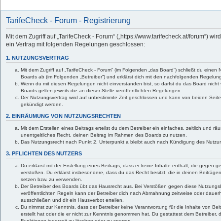
TarifeCheck - Forum - Registrierung
Mit dem Zugriff auf „TarifeCheck - Forum“ („https://www.tarifecheck.at/forum“) wi
ein Vertrag mit folgenden Regelungen geschlossen:
1. NUTZUNGSVERTRAG
Mit dem Zugriff auf „TarifeCheck - Forum“ (im Folgenden „das Board“) schließt du einen
Boards ab (im Folgenden „Betreiber“) und erklärst dich mit den nachfolgenden Regelun
Wenn du mit diesen Regelungen nicht einverstanden bist, so darfst du das Board nicht 
Boards gelten jeweils die an dieser Stelle veröffentlichten Regelungen.
Der Nutzungsvertrag wird auf unbestimmte Zeit geschlossen und kann von beiden Seiten 
gekündigt werden.
2. EINRÄUMUNG VON NUTZUNGSRECHTEN
Mit dem Erstellen eines Beitrags erteilst du dem Betreiber ein einfaches, zeitlich und 
unentgeltliches Recht, deinen Beitrag im Rahmen des Boards zu nutzen.
Das Nutzungsrecht nach Punkt 2, Unterpunkt a bleibt auch nach Kündigung des Nutzu
3. PFLICHTEN DES NUTZERS
Du erklärst mit der Erstellung eines Beitrags, dass er keine Inhalte enthält, die gegen 
verstoßen. Du erklärst insbesondere, dass du das Recht besitzt, die in deinen Beiträge
setzen bzw. zu verwenden.
Der Betreiber des Boards übt das Hausrecht aus. Bei Verstößen gegen diese Nutzung
veröffentlichten Regeln kann der Betreiber dich nach Abmahnung zeitweise oder dauer
ausschließen und dir ein Hausverbot erteilen.
Du nimmst zur Kenntnis, dass der Betreiber keine Verantwortung für die Inhalte von Beit
erstellt hat oder die er nicht zur Kenntnis genommen hat. Du gestattest dem Betreiber,
Funktionen jederzeit zu löschen oder zu sperren.