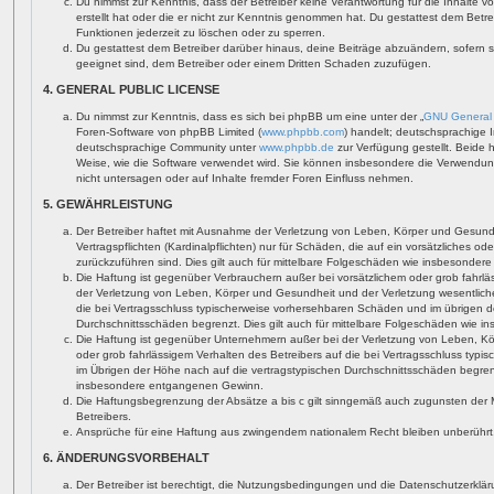
Du nimmst zur Kenntnis, dass der Betreiber keine Verantwortung für die Inhalte vo
erstellt hat oder die er nicht zur Kenntnis genommen hat. Du gestattest dem Betr
Funktionen jederzeit zu löschen oder zu sperren.
Du gestattest dem Betreiber darüber hinaus, deine Beiträge abzuändern, sofern 
geeignet sind, dem Betreiber oder einem Dritten Schaden zuzufügen.
4. GENERAL PUBLIC LICENSE
Du nimmst zur Kenntnis, dass es sich bei phpBB um eine unter der „
GNU General 
Foren-Software von phpBB Limited (
www.phpbb.com
) handelt; deutschsprachige 
deutschsprachige Community unter
www.phpbb.de
zur Verfügung gestellt. Beide 
Weise, wie die Software verwendet wird. Sie können insbesondere die Verwendun
nicht untersagen oder auf Inhalte fremder Foren Einfluss nehmen.
5. GEWÄHRLEISTUNG
Der Betreiber haftet mit Ausnahme der Verletzung von Leben, Körper und Gesundh
Vertragspflichten (Kardinalpflichten) nur für Schäden, die auf ein vorsätzliches od
zurückzuführen sind. Dies gilt auch für mittelbare Folgeschäden wie insbesonde
Die Haftung ist gegenüber Verbrauchern außer bei vorsätzlichem oder grob fahrl
der Verletzung von Leben, Körper und Gesundheit und der Verletzung wesentlicher 
die bei Vertragsschluss typischerweise vorhersehbaren Schäden und im übrigen d
Durchschnittsschäden begrenzt. Dies gilt auch für mittelbare Folgeschäden wie
Die Haftung ist gegenüber Unternehmern außer bei der Verletzung von Leben, Kö
oder grob fahrlässigem Verhalten des Betreibers auf die bei Vertragsschluss ty
im Übrigen der Höhe nach auf die vertragstypischen Durchschnittsschäden begrenzt
insbesondere entgangenen Gewinn.
Die Haftungsbegrenzung der Absätze a bis c gilt sinngemäß auch zugunsten der Mi
Betreibers.
Ansprüche für eine Haftung aus zwingendem nationalem Recht bleiben unberührt
6. ÄNDERUNGSVORBEHALT
Der Betreiber ist berechtigt, die Nutzungsbedingungen und die Datenschutzerklä