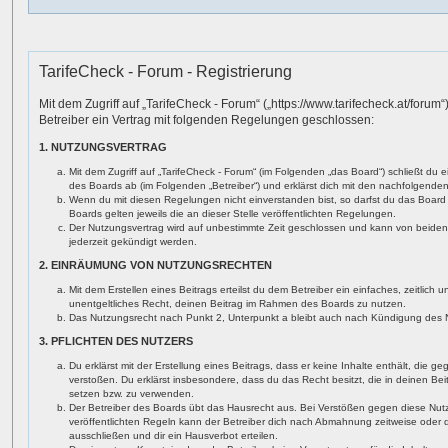
TarifeCheck - Forum - Registrierung
Mit dem Zugriff auf „TarifeCheck - Forum“ („https://www.tarifecheck.at/forum
Betreiber ein Vertrag mit folgenden Regelungen geschlossen:
1. NUTZUNGSVERTRAG
Mit dem Zugriff auf „TarifeCheck - Forum“ (im Folgenden „das Board“) schließt du 
des Boards ab (im Folgenden „Betreiber“) und erklärst dich mit den nachfolgend
Wenn du mit diesen Regelungen nicht einverstanden bist, so darfst du das Board 
Boards gelten jeweils die an dieser Stelle veröffentlichten Regelungen.
Der Nutzungsvertrag wird auf unbestimmte Zeit geschlossen und kann von beiden 
jederzeit gekündigt werden.
2. EINRÄUMUNG VON NUTZUNGSRECHTEN
Mit dem Erstellen eines Beitrags erteilst du dem Betreiber ein einfaches, zeitlich
unentgeltliches Recht, deinen Beitrag im Rahmen des Boards zu nutzen.
Das Nutzungsrecht nach Punkt 2, Unterpunkt a bleibt auch nach Kündigung des 
3. PFLICHTEN DES NUTZERS
Du erklärst mit der Erstellung eines Beitrags, dass er keine Inhalte enthält, die 
verstoßen. Du erklärst insbesondere, dass du das Recht besitzt, die in deinen Be
setzen bzw. zu verwenden.
Der Betreiber des Boards übt das Hausrecht aus. Bei Verstößen gegen diese Nu
veröffentlichten Regeln kann der Betreiber dich nach Abmahnung zeitweise oder
ausschließen und dir ein Hausverbot erteilen.