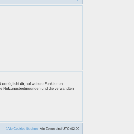
u
c
h
e
 ermöglicht dir, auf weitere Funktionen
nsere Nutzungsbedingungen und die verwandten
Alle Cookies löschen
Alle Zeiten sind
UTC+02:00