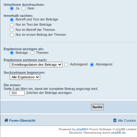
Unterforen durchsuchen:
Ja
Nein
Innerhalb suchen:
Betreff und Text der Beiträge
Nur im Text der Beiträge
Nur im Betreff der Themen
Nur im ersten Beitrag der Themen
Ergebnisse anzeigen als:
Beiträge
Themen
Ergebnisse sortieren nach:
Aufsteigend
Absteigend
Suchzeitraum begrenzen:
Die ersten:
Stelle 0 als Wert ein, damit der komplette Beitrag angezeigt wird.
Zeichen der Beiträge anzeigen
Foren-Übersicht
Alle Cookies
Powered by
phpBB
® Forum Software © phpBB Limited
Deutsche Übersetzung durch
phpBB.de