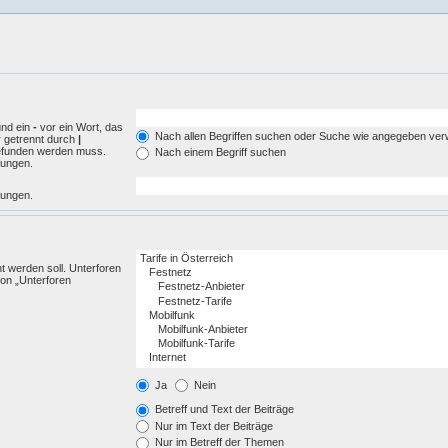
und ein
-
vor ein Wort, das
Nach allen Begriffen suchen oder Suche wie angegeben ve
r getrennt durch
|
gefunden werden muss.
Nach einem Begriff suchen
mungen.
mungen.
 werden soll. Unterforen
ion „Unterforen
Ja
Nein
Betreff und Text der Beiträge
Nur im Text der Beiträge
Nur im Betreff der Themen