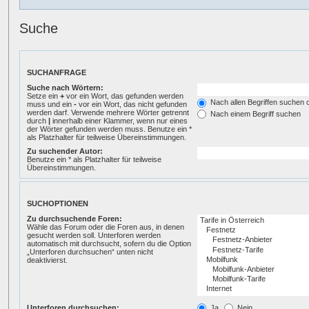
Suche
SUCHANFRAGE
Suche nach Wörtern:
Setze ein
+
vor ein Wort, das gefunden werden
Nach allen Begriffen suchen
muss und ein
-
vor ein Wort, das nicht gefunden
werden darf. Verwende mehrere Wörter getrennt
Nach einem Begriff suchen
durch
|
innerhalb einer Klammer, wenn nur eines
der Wörter gefunden werden muss. Benutze ein *
als Platzhalter für teilweise Übereinstimmungen.
Zu suchender Autor:
Benutze ein * als Platzhalter für teilweise
Übereinstimmungen.
SUCHOPTIONEN
Zu durchsuchende Foren:
Wähle das Forum oder die Foren aus, in denen
gesucht werden soll. Unterforen werden
automatisch mit durchsucht, sofern du die Option
„Unterforen durchsuchen“ unten nicht
deaktivierst.
Unterforen durchsuchen:
Ja
Nein