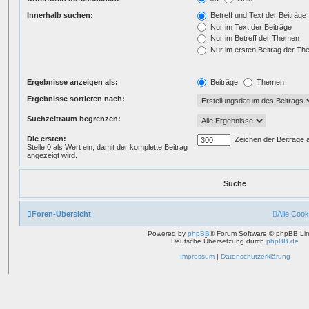
Innerhalb suchen:
Betreff und Text der Beiträge
Nur im Text der Beiträge
Nur im Betreff der Themen
Nur im ersten Beitrag der T
Ergebnisse anzeigen als:
Beiträge
Themen
Ergebnisse sortieren nach:
Suchzeitraum begrenzen:
Die ersten:
Zeichen der Beiträge 
Stelle 0 als Wert ein, damit der komplette Beitrag
angezeigt wird.
Foren-Übersicht
Alle Cook
Powered by
phpBB
® Forum Software © phpBB Lim
Deutsche Übersetzung durch
phpBB.de
Impressum
|
Datenschutzerklärung