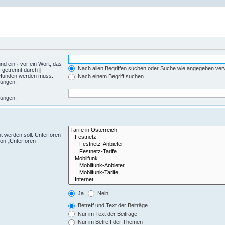
und ein
-
vor ein Wort, das
Nach allen Begriffen suchen oder Suche wie angegeben ve
r getrennt durch
|
gefunden werden muss.
Nach einem Begriff suchen
mungen.
mungen.
 werden soll. Unterforen
ion „Unterforen
Ja
Nein
Betreff und Text der Beiträge
Nur im Text der Beiträge
Nur im Betreff der Themen