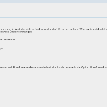
d ein
-
vor ein Wort, das nicht gefunden werden darf. Verwende mehrere Wörter getrennt durch
|
i
 teilweise Übereinstimmungen.
eben verwenden
ngen.
rden soll. Unterforen werden automatisch mit durchsucht, sofern du die Option „Unterforen durc