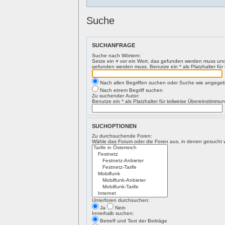
Suche
SUCHANFRAGE
Suche nach Wörtern:
Setze ein
+
vor ein Wort, das gefunden werden muss un
gefunden werden muss. Benutze ein * als Platzhalter für
Nach allen Begriffen suchen oder Suche wie angeg
Nach einem Begriff suchen
Zu suchender Autor:
Benutze ein * als Platzhalter für teilweise Übereinstimmu
SUCHOPTIONEN
Zu durchsuchende Foren:
Wähle das Forum oder die Foren aus, in denen gesucht we
Unterforen durchsuchen:
Ja
Nein
Innerhalb suchen:
Betreff und Text der Beiträge