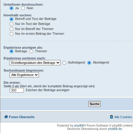
Unterforen durchsuchen:
Ja
Nein
Innerhalb suchen:
Betreff und Text der Beiträge
Nur im Text der Beiträge
Nur im Betreff der Themen
Nur im ersten Beitrag der Themen
Ergebnisse anzeigen als:
Beiträge
Themen
Ergebnisse sortieren nach:
Aufsteigend
Absteigend
Suchzeitraum begrenzen:
Die ersten:
Stelle 0 als Wert ein, damit der komplette Beitrag angezeigt wird.
Zeichen der Beiträge anzeigen
Foren-Übersicht
Alle Cookies
Powered by
phpBB
® Forum Software © phpBB Limited
Deutsche Übersetzung durch
phpBB.de