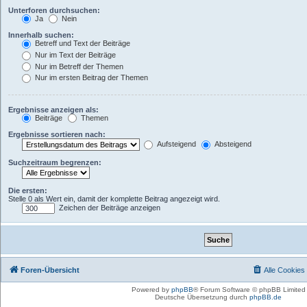
Unterforen durchsuchen:
Ja
Nein
Innerhalb suchen:
Betreff und Text der Beiträge
Nur im Text der Beiträge
Nur im Betreff der Themen
Nur im ersten Beitrag der Themen
Ergebnisse anzeigen als:
Beiträge
Themen
Ergebnisse sortieren nach:
Aufsteigend
Absteigend
Suchzeitraum begrenzen:
Die ersten:
Stelle 0 als Wert ein, damit der komplette Beitrag angezeigt wird.
Zeichen der Beiträge anzeigen
Foren-Übersicht
Alle Cookies
Powered by
phpBB
® Forum Software © phpBB Limited
Deutsche Übersetzung durch
phpBB.de