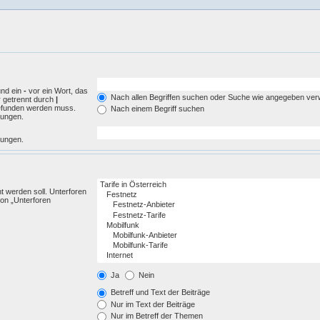
und ein
-
vor ein Wort, das
Nach allen Begriffen suchen oder Suche wie angegeben ve
r getrennt durch
|
gefunden werden muss.
Nach einem Begriff suchen
mungen.
mungen.
 werden soll. Unterforen
ion „Unterforen
Ja
Nein
Betreff und Text der Beiträge
Nur im Text der Beiträge
Nur im Betreff der Themen