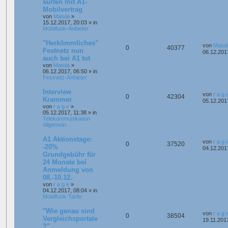
surfen mit A1-
Mobilvertrag
von
Matula
»
15.12.2017, 20:03
» in
Mobilfunk-Anbieter
"Herkömmliches"
von
Matul
0
40377
Festnetz nun
06.12.201
auch bei A1 tot
von
Matula
»
06.12.2017, 06:50
» in
Festnetz-Anbieter
Interview
von
r a g 
0
42304
Krammer
05.12.201
von
r a g e
»
05.12.2017, 11:38
» in
Telekommunikation
Allgemein
A1 Aktionstage:
von
r a g 
0
37520
-20%
04.12.201
Grundgebühr für
24 Monate bei
Anmeldung von
08.-10.12.
von
r a g e
»
04.12.2017, 08:04
» in
Mobilfunk-Tarife
"Wie genau sind
von
r a g 
0
38504
Vergleichsportale
19.11.201
?"