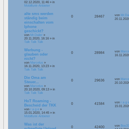
02.12.2020, 11:46
» in
Mobilfunk-Anbieter
alte sms werden
von
Mr.Dai
0
28467
ständig beim
20.11.202
einschalten vom
Iphone
geschickt?
von
Mr.Dailer
»
20.11.2020, 16:16
» in
Talk Talk Talk
Werbung -
von
Marce
0
28984
glauben oder
16.11.202
nicht?
von
Marcelus
»
16.11.2020, 13:23
» in
Talk Talk Talk
Die Oma am
von
Marce
0
29636
Steuer...
20.10.202
von
Marcelus
»
20.10.2020, 09:13
» in
Talk Talk Talk
HoT Roaming -
von
r a g 
0
41584
Bescheid der TKK
15.01.202
von
r a g e
»
15.01.2020, 14:45
» in
Mobilfunk-Anbieter
Was ist der
von
Boy2
0
42400
schnellste Upload