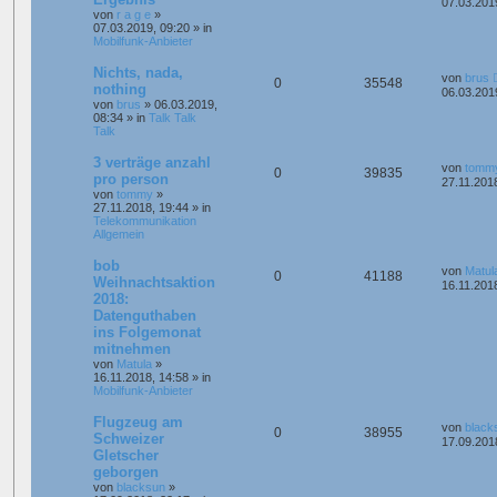
07.03.201
von
r a g e
»
07.03.2019, 09:20
» in
Mobilfunk-Anbieter
Nichts, nada,
von
brus
0
35548
nothing
06.03.201
von
brus
»
06.03.2019,
08:34
» in
Talk Talk
Talk
3 verträge anzahl
von
tomm
0
39835
pro person
27.11.201
von
tommy
»
27.11.2018, 19:44
» in
Telekommunikation
Allgemein
bob
von
Matul
0
41188
Weihnachtsaktion
16.11.201
2018:
Datenguthaben
ins Folgemonat
mitnehmen
von
Matula
»
16.11.2018, 14:58
» in
Mobilfunk-Anbieter
Flugzeug am
von
black
0
38955
Schweizer
17.09.201
Gletscher
geborgen
von
blacksun
»