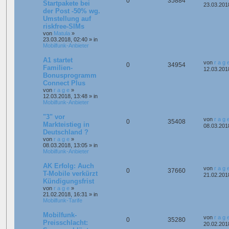
0
35884
Startpakete bei
23.03.201
der Post -50% wg.
Umstellung auf
riskfree-SIMs
von
Matula
»
23.03.2018, 02:40
» in
Mobilfunk-Anbieter
A1 startet
von
r a g 
0
34954
Familien-
12.03.201
Bonusprogramm
Connect Plus
von
r a g e
»
12.03.2018, 13:48
» in
Mobilfunk-Anbieter
"3" vor
von
r a g 
0
35408
Markteistieg in
08.03.201
Deutschland ?
von
r a g e
»
08.03.2018, 13:05
» in
Mobilfunk-Anbieter
AK Erfolg: Auch
von
r a g 
0
37660
T-Mobile verkürzt
21.02.201
Kündigungsfrist
von
r a g e
»
21.02.2018, 16:31
» in
Mobilfunk-Tarife
Mobilfunk-
von
r a g 
0
35280
Preisschlacht:
20.02.201