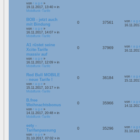
von
r a g e
»
19.11.2017, 13:40
» in
Mobilfunk-Tarife
BOB - jetzt auch
von
r a g 
0
37561
mit Bindung
16.11.201
von
r a g e
»
16.11.2017, 14:07
» in
Mobilfunk-Tarife
A1 rüstet seine
von
r a g 
0
37969
Xcite-Tarife
16.11.201
massiv auf
von
r a g e
»
16.11.2017, 12:09
» in
Mobilfunk-Tarife
Red Bull MOBILE
von
r a g 
0
36184
- neue Tarife !
15.11.201
von
r a g e
»
15.11.2017, 10:17
» in
Mobilfunk-Tarife
B.free
von
r a g 
0
35966
Weihnachtsbonus
14.11.201
von
r a g e
»
14.11.2017, 20:48
» in
Mobilfunk-Tarife
eety -
von
r a g 
0
35296
Tarifanpassung
31.10.201
von
r a g e
»
31.10.2017, 07:02
» in