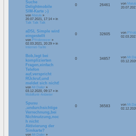
Suche
von
Matul
0
26461
Delightmobile
20.07.202
SIM-Karte ;-)
von
Matula
»
20.07.2021, 17:14
» in
Talk Talk Talk
aDSL Simple wird
von
PYrob
0
32605
eingestellt
02.03.202
von
PYrobreezer
»
02.03.2021, 20:29
» in
Internet-Tarife
Bob,legt bei
von
Mr.Dai
0
34857
komplizierten
03.12.202
Fragen,einfach
Telefon
auf,verspricht
RÜckruf,und
meldet sich nicht!
von
Mr.Dailer
»
03.12.2020, 09:17
» in
Mobilfunk-Anbieter
Spusu
von
Mr.Dai
0
36583
,undurchsichtige
02.12.202
Verrechnung,bei
Nichtnutzung,noc
h nicht
Aktivierung der
Simkarte?
von
Mr.Dailer
»