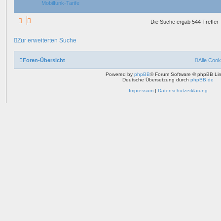
Mobilfunk-Tarife
Die Suche ergab 544 Treffer
Zur erweiterten Suche
Foren-Übersicht
Alle Cook
Powered by
phpBB
® Forum Software © phpBB Lim
Deutsche Übersetzung durch
phpBB.de
Impressum
|
Datenschutzerklärung