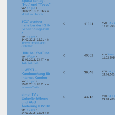
Spusu schlägt
"Hot" und "Yesss"
von
r a g e
»
20.02.2018, 11:26
» in
Mobilfunk-Anbieter
2017 weniger
von
r a g 
0
41344
Fälle bei der RTR-
14.02.201
Schlichtungsstell
e
von
r a g e
»
14.02.2018, 12:21
» in
Telekommunikation
Allgemein
Hilfe bei YouTube
von
Wow
0
40552
von
Wowo
»
11.02.201
11.02.2018, 23:47
» in
Talk Talk Talk
LIWEST -
von
r a g 
0
39548
Kundmachung für
29.01.201
Internet-Kunden
von
r a g e
»
29.01.2018, 20:11
» in
Internet-Tarife
simpliTV :
von
r a g 
0
43213
Entgelterhöhung
24.01.201
und AGB
Änderung 03/2018
von
r a g e
»
24.01.2018, 12:29
» in