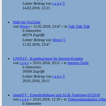
Letzter Beitrag
von
r a g e
14.02.2018, 12:21
Hilfe bei YouTube
von
Wowo
»
11.02.2018, 23:47
» in
Talk Talk Talk
0
Antworten
40579
Zugriffe
Letzter Beitrag
von
Wowo
11.02.2018, 23:47
LIWEST - Kundmachung für Internet-Kunden
von
r a g e
»
29.01.2018, 20:11
» in
Internet-Tarife
0
Antworten
39569
Zugriffe
Letzter Beitrag
von
r a g e
29.01.2018, 20:11
simpliTV : Entgelterhöhung und AGB Änderung 03/2018
von
r a g e
»
24.01.2018, 12:29
» in
Telekommunikation Allg
0
Antworten