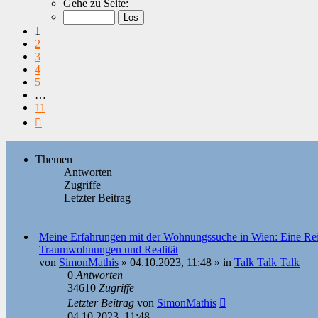
Gehe zu Seite:
von
11
1
2
3
4
5
…
11
Nächste
Themen
Antworten
Zugriffe
Letzter Beitrag
Meine Erfahrungen mit der Wohnungssuche in Wien: Eine Re
Traumwohnungen und Realität
von
SimonMathis
»
04.10.2023, 11:48
» in
Talk Talk Talk
0
Antworten
34610
Zugriffe
Letzter Beitrag
von
SimonMathis
04.10.2023, 11:48