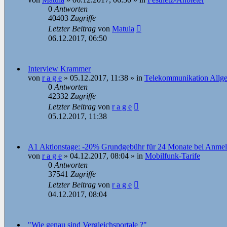
0
Antworten
40403
Zugriffe
Letzter Beitrag
von
Matula
06.12.2017, 06:50
Interview Krammer
von
r a g e
»
05.12.2017, 11:38
» in
Telekommunikation Allg
0
Antworten
42332
Zugriffe
Letzter Beitrag
von
r a g e
05.12.2017, 11:38
A1 Aktionstage: -20% Grundgebühr für 24 Monate bei Anmel
von
r a g e
»
04.12.2017, 08:04
» in
Mobilfunk-Tarife
0
Antworten
37541
Zugriffe
Letzter Beitrag
von
r a g e
04.12.2017, 08:04
"Wie genau sind Vergleichsportale ?"