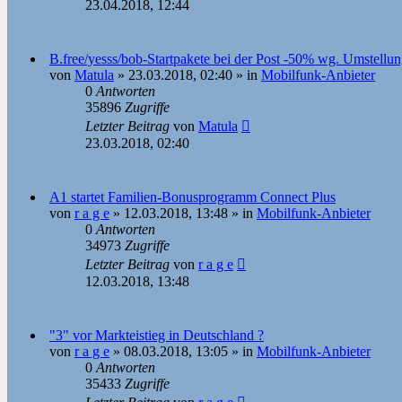
23.04.2018, 12:44
B.free/yesss/bob-Startpakete bei der Post -50% wg. Umstellun
von
Matula
»
23.03.2018, 02:40
» in
Mobilfunk-Anbieter
0
Antworten
35896
Zugriffe
Letzter Beitrag
von
Matula
23.03.2018, 02:40
A1 startet Familien-Bonusprogramm Connect Plus
von
r a g e
»
12.03.2018, 13:48
» in
Mobilfunk-Anbieter
0
Antworten
34973
Zugriffe
Letzter Beitrag
von
r a g e
12.03.2018, 13:48
"3" vor Markteistieg in Deutschland ?
von
r a g e
»
08.03.2018, 13:05
» in
Mobilfunk-Anbieter
0
Antworten
35433
Zugriffe