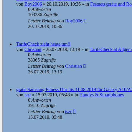
von
Boy2006
»
20.10.2019, 10:36
» in
Festnetzgeräte und Ro
0
Antworten
103286
Zugriffe
Letzter Beitrag
von
Boy2006
20.10.2019, 10:36
TarifeCheck zieht heute um!!
von
Christian
»
26.07.2019, 13:19
» in
TarifeCheck.at Allgem
0
Antworten
38365
Zugriffe
Letzter Beitrag
von
Christian
26.07.2019, 13:19
gratis Samsung Fitness Uhr bis 31.08.2019 für Galaxy A1
von
tszr
»
15.07.2019, 05:48
» in
Handys & Smartphones
0
Antworten
39116
Zugriffe
Letzter Beitrag
von
tszr
15.07.2019, 05:48