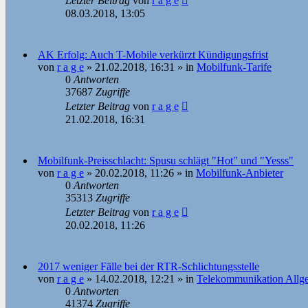
Letzter Beitrag
von
r a g e
08.03.2018, 13:05
AK Erfolg: Auch T-Mobile verkürzt Kündigungsfrist
von
r a g e
»
21.02.2018, 16:31
» in
Mobilfunk-Tarife
0
Antworten
37687
Zugriffe
Letzter Beitrag
von
r a g e
21.02.2018, 16:31
Mobilfunk-Preisschlacht: Spusu schlägt "Hot" und "Yesss"
von
r a g e
»
20.02.2018, 11:26
» in
Mobilfunk-Anbieter
0
Antworten
35313
Zugriffe
Letzter Beitrag
von
r a g e
20.02.2018, 11:26
2017 weniger Fälle bei der RTR-Schlichtungsstelle
von
r a g e
»
14.02.2018, 12:21
» in
Telekommunikation Allg
0
Antworten
41374
Zugriffe