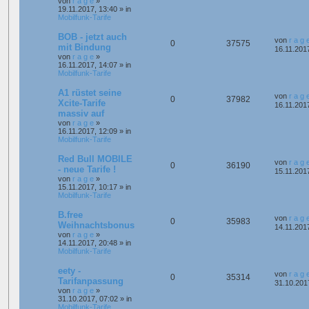
von
r a g e
»
19.11.2017, 13:40
» in
Mobilfunk-Tarife
BOB - jetzt auch
von
r a g 
0
37575
mit Bindung
16.11.201
von
r a g e
»
16.11.2017, 14:07
» in
Mobilfunk-Tarife
A1 rüstet seine
von
r a g 
0
37982
Xcite-Tarife
16.11.201
massiv auf
von
r a g e
»
16.11.2017, 12:09
» in
Mobilfunk-Tarife
Red Bull MOBILE
von
r a g 
0
36190
- neue Tarife !
15.11.201
von
r a g e
»
15.11.2017, 10:17
» in
Mobilfunk-Tarife
B.free
von
r a g 
0
35983
Weihnachtsbonus
14.11.201
von
r a g e
»
14.11.2017, 20:48
» in
Mobilfunk-Tarife
eety -
von
r a g 
0
35314
Tarifanpassung
31.10.201
von
r a g e
»
31.10.2017, 07:02
» in
Mobilfunk-Tarife