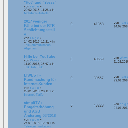
"Hot" und "Yesss"
von
r a g e
»
20.02.2018, 11:26
» in
Mobilfunk-Anbieter
2017 weniger
von
r a g 
0
41358
Fälle bei der RTR-
14.02.201
Schlichtungsstell
e
von
r a g e
»
14.02.2018, 12:21
» in
Telekommunikation
Allgemein
Hilfe bei YouTube
von
Wow
0
40569
von
Wowo
»
11.02.201
11.02.2018, 23:47
» in
Talk Talk Talk
LIWEST -
von
r a g 
0
39557
Kundmachung für
29.01.201
Internet-Kunden
von
r a g e
»
29.01.2018, 20:11
» in
Internet-Tarife
simpliTV :
von
r a g 
0
43228
Entgelterhöhung
24.01.201
und AGB
Änderung 03/2018
von
r a g e
»
24.01.2018, 12:29
» in
Telekommunikation