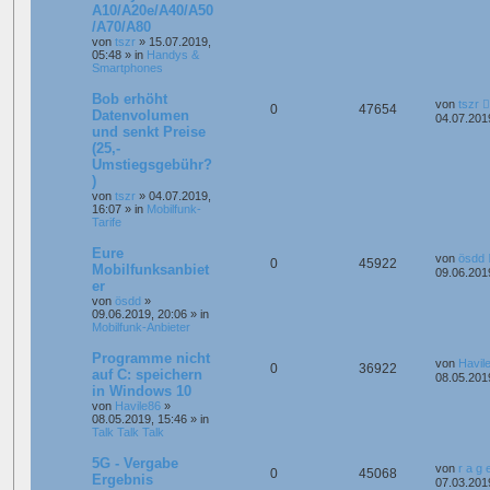
A10/A20e/A40/A50
/A70/A80
von
tszr
»
15.07.2019,
05:48
» in
Handys &
Smartphones
Bob erhöht
von
tszr
0
47654
Datenvolumen
04.07.201
und senkt Preise
(25,-
Umstiegsgebühr?
)
von
tszr
»
04.07.2019,
16:07
» in
Mobilfunk-
Tarife
Eure
von
ösdd
0
45922
Mobilfunksanbiet
09.06.201
er
von
ösdd
»
09.06.2019, 20:06
» in
Mobilfunk-Anbieter
Programme nicht
von
Havil
0
36922
auf C: speichern
08.05.201
in Windows 10
von
Havile86
»
08.05.2019, 15:46
» in
Talk Talk Talk
5G - Vergabe
von
r a g 
0
45068
Ergebnis
07.03.201