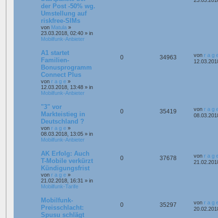
der Post -50% wg.
Umstellung auf
riskfree-SIMs
von
Matula
»
23.03.2018, 02:40
» in
Mobilfunk-Anbieter
A1 startet
von
r a g 
0
34963
Familien-
12.03.201
Bonusprogramm
Connect Plus
von
r a g e
»
12.03.2018, 13:48
» in
Mobilfunk-Anbieter
"3" vor
von
r a g 
0
35419
Markteistieg in
08.03.201
Deutschland ?
von
r a g e
»
08.03.2018, 13:05
» in
Mobilfunk-Anbieter
AK Erfolg: Auch
von
r a g 
0
37678
T-Mobile verkürzt
21.02.201
Kündigungsfrist
von
r a g e
»
21.02.2018, 16:31
» in
Mobilfunk-Tarife
Mobilfunk-
von
r a g 
0
35297
Preisschlacht:
20.02.201
Spusu schlägt