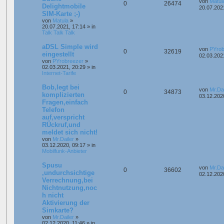
von
Matul
0
26474
Delightmobile
20.07.202
SIM-Karte ;-)
von
Matula
»
20.07.2021, 17:14
» in
Talk Talk Talk
aDSL Simple wird
von
PYrob
0
32619
eingestellt
02.03.202
von
PYrobreezer
»
02.03.2021, 20:29
» in
Internet-Tarife
Bob,legt bei
von
Mr.Dai
0
34873
komplizierten
03.12.202
Fragen,einfach
Telefon
auf,verspricht
RÜckruf,und
meldet sich nicht!
von
Mr.Dailer
»
03.12.2020, 09:17
» in
Mobilfunk-Anbieter
Spusu
von
Mr.Dai
0
36602
,undurchsichtige
02.12.202
Verrechnung,bei
Nichtnutzung,noc
h nicht
Aktivierung der
Simkarte?
von
Mr.Dailer
»
02.12.2020, 11:46
» in