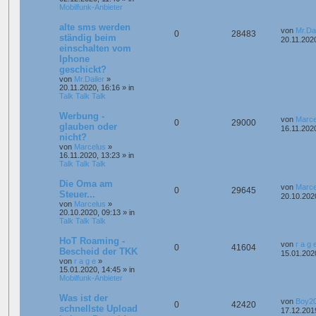
Mobilfunk-Anbieter
alte sms werden
von
Mr.Dai
0
28483
ständig beim
20.11.202
einschalten vom
Iphone
geschickt?
von
Mr.Dailer
»
20.11.2020, 16:16
» in
Talk Talk Talk
Werbung -
von
Marce
0
29000
glauben oder
16.11.202
nicht?
von
Marcelus
»
16.11.2020, 13:23
» in
Talk Talk Talk
Die Oma am
von
Marce
0
29645
Steuer...
20.10.202
von
Marcelus
»
20.10.2020, 09:13
» in
Talk Talk Talk
HoT Roaming -
von
r a g 
0
41604
Bescheid der TKK
15.01.202
von
r a g e
»
15.01.2020, 14:45
» in
Mobilfunk-Anbieter
Was ist der
von
Boy2
0
42420
schnellste Upload
17.12.201