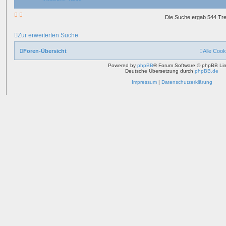
Die Suche ergab 544 Tre
Zur erweiterten Suche
Foren-Übersicht
Alle Cook
Powered by
phpBB
® Forum Software © phpBB Lim
Deutsche Übersetzung durch
phpBB.de
Impressum
|
Datenschutzerklärung