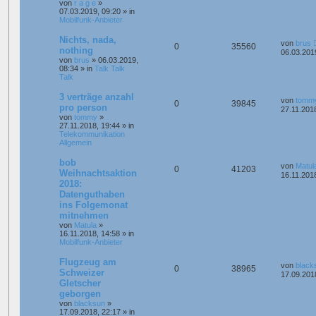
von
r a g e
»
07.03.2019, 09:20
» in
Mobilfunk-Anbieter
Nichts, nada,
von
brus
0
35560
nothing
06.03.201
von
brus
»
06.03.2019,
08:34
» in
Talk Talk
Talk
3 verträge anzahl
von
tomm
0
39845
pro person
27.11.201
von
tommy
»
27.11.2018, 19:44
» in
Telekommunikation
Allgemein
bob
von
Matul
0
41203
Weihnachtsaktion
16.11.201
2018:
Datenguthaben
ins Folgemonat
mitnehmen
von
Matula
»
16.11.2018, 14:58
» in
Mobilfunk-Anbieter
Flugzeug am
von
black
0
38965
Schweizer
17.09.201
Gletscher
geborgen
von
blacksun
»
17.09.2018, 22:17
» in