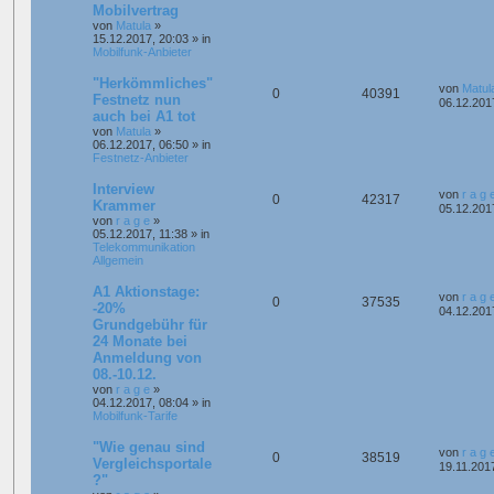
Mobilvertrag
von
Matula
»
15.12.2017, 20:03
» in
Mobilfunk-Anbieter
"Herkömmliches"
von
Matul
0
40391
Festnetz nun
06.12.201
auch bei A1 tot
von
Matula
»
06.12.2017, 06:50
» in
Festnetz-Anbieter
Interview
von
r a g 
0
42317
Krammer
05.12.201
von
r a g e
»
05.12.2017, 11:38
» in
Telekommunikation
Allgemein
A1 Aktionstage:
von
r a g 
0
37535
-20%
04.12.201
Grundgebühr für
24 Monate bei
Anmeldung von
08.-10.12.
von
r a g e
»
04.12.2017, 08:04
» in
Mobilfunk-Tarife
"Wie genau sind
von
r a g 
0
38519
Vergleichsportale
19.11.201
?"