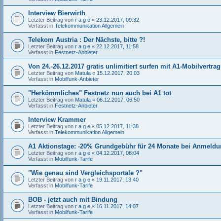
Interview Bierwirth
Letzter Beitrag von
r a g e
«
23.12.2017, 09:32
Verfasst in
Telekommunikation Allgemein
Telekom Austria : Der Nächste, bitte ?!
Letzter Beitrag von
r a g e
«
22.12.2017, 11:58
Verfasst in
Festnetz-Anbieter
Von 24.-26.12.2017 gratis unlimitiert surfen mit A1-Mobilvertrag
Letzter Beitrag von
Matula
«
15.12.2017, 20:03
Verfasst in
Mobilfunk-Anbieter
"Herkömmliches" Festnetz nun auch bei A1 tot
Letzter Beitrag von
Matula
«
06.12.2017, 06:50
Verfasst in
Festnetz-Anbieter
Interview Krammer
Letzter Beitrag von
r a g e
«
05.12.2017, 11:38
Verfasst in
Telekommunikation Allgemein
A1 Aktionstage: -20% Grundgebühr für 24 Monate bei Anmeldun
Letzter Beitrag von
r a g e
«
04.12.2017, 08:04
Verfasst in
Mobilfunk-Tarife
"Wie genau sind Vergleichsportale ?"
Letzter Beitrag von
r a g e
«
19.11.2017, 13:40
Verfasst in
Mobilfunk-Tarife
BOB - jetzt auch mit Bindung
Letzter Beitrag von
r a g e
«
16.11.2017, 14:07
Verfasst in
Mobilfunk-Tarife