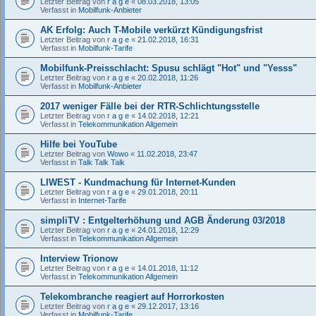
Letzter Beitrag von
r a g e
«
08.03.2018, 13:05
Verfasst in
Mobilfunk-Anbieter
AK Erfolg: Auch T-Mobile verkürzt Kündigungsfrist
Letzter Beitrag von
r a g e
«
21.02.2018, 16:31
Verfasst in
Mobilfunk-Tarife
Mobilfunk-Preisschlacht: Spusu schlägt "Hot" und "Yesss"
Letzter Beitrag von
r a g e
«
20.02.2018, 11:26
Verfasst in
Mobilfunk-Anbieter
2017 weniger Fälle bei der RTR-Schlichtungsstelle
Letzter Beitrag von
r a g e
«
14.02.2018, 12:21
Verfasst in
Telekommunikation Allgemein
Hilfe bei YouTube
Letzter Beitrag von
Wowo
«
11.02.2018, 23:47
Verfasst in
Talk Talk Talk
LIWEST - Kundmachung für Internet-Kunden
Letzter Beitrag von
r a g e
«
29.01.2018, 20:11
Verfasst in
Internet-Tarife
simpliTV : Entgelterhöhung und AGB Änderung 03/2018
Letzter Beitrag von
r a g e
«
24.01.2018, 12:29
Verfasst in
Telekommunikation Allgemein
Interview Trionow
Letzter Beitrag von
r a g e
«
14.01.2018, 11:12
Verfasst in
Telekommunikation Allgemein
Telekombranche reagiert auf Horrorkosten
Letzter Beitrag von
r a g e
«
29.12.2017, 13:16
Verfasst in
Mobilfunk-Tarife