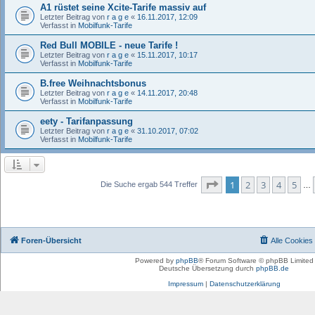
A1 rüstet seine Xcite-Tarife massiv auf
Letzter Beitrag von
r a g e
«
16.11.2017, 12:09
Verfasst in
Mobilfunk-Tarife
Red Bull MOBILE - neue Tarife !
Letzter Beitrag von
r a g e
«
15.11.2017, 10:17
Verfasst in
Mobilfunk-Tarife
B.free Weihnachtsbonus
Letzter Beitrag von
r a g e
«
14.11.2017, 20:48
Verfasst in
Mobilfunk-Tarife
eety - Tarifanpassung
Letzter Beitrag von
r a g e
«
31.10.2017, 07:02
Verfasst in
Mobilfunk-Tarife
Seite
1
von
11
1
2
3
4
5
Die Suche ergab 544 Treffer
…
Foren-Übersicht
Alle Cookies
Powered by
phpBB
® Forum Software © phpBB Limited
Deutsche Übersetzung durch
phpBB.de
Impressum
|
Datenschutzerklärung