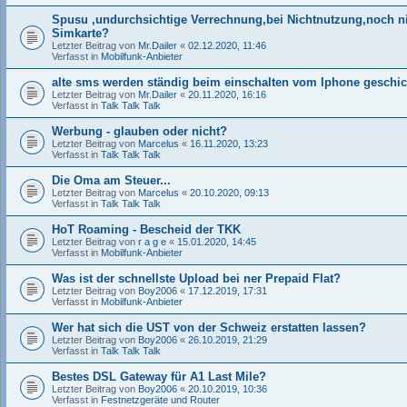
Spusu ,undurchsichtige Verrechnung,bei Nichtnutzung,noch ni
Simkarte?
Letzter Beitrag von
Mr.Dailer
«
02.12.2020, 11:46
Verfasst in
Mobilfunk-Anbieter
alte sms werden ständig beim einschalten vom Iphone geschic
Letzter Beitrag von
Mr.Dailer
«
20.11.2020, 16:16
Verfasst in
Talk Talk Talk
Werbung - glauben oder nicht?
Letzter Beitrag von
Marcelus
«
16.11.2020, 13:23
Verfasst in
Talk Talk Talk
Die Oma am Steuer...
Letzter Beitrag von
Marcelus
«
20.10.2020, 09:13
Verfasst in
Talk Talk Talk
HoT Roaming - Bescheid der TKK
Letzter Beitrag von
r a g e
«
15.01.2020, 14:45
Verfasst in
Mobilfunk-Anbieter
Was ist der schnellste Upload bei ner Prepaid Flat?
Letzter Beitrag von
Boy2006
«
17.12.2019, 17:31
Verfasst in
Mobilfunk-Anbieter
Wer hat sich die UST von der Schweiz erstatten lassen?
Letzter Beitrag von
Boy2006
«
26.10.2019, 21:29
Verfasst in
Talk Talk Talk
Bestes DSL Gateway für A1 Last Mile?
Letzter Beitrag von
Boy2006
«
20.10.2019, 10:36
Verfasst in
Festnetzgeräte und Router