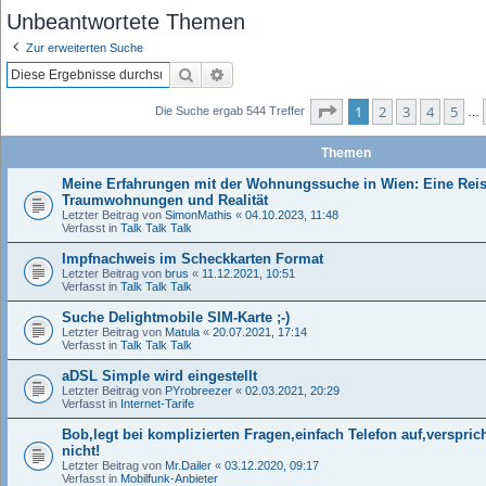
Unbeantwortete Themen
Zur erweiterten Suche
Suche
Erweiterte Suche
Seite
1
von
11
1
2
3
4
5
Die Suche ergab 544 Treffer
…
Themen
Meine Erfahrungen mit der Wohnungssuche in Wien: Eine Rei
Traumwohnungen und Realität
Letzter Beitrag von
SimonMathis
«
04.10.2023, 11:48
Verfasst in
Talk Talk Talk
Impfnachweis im Scheckkarten Format
Letzter Beitrag von
brus
«
11.12.2021, 10:51
Verfasst in
Talk Talk Talk
Suche Delightmobile SIM-Karte ;-)
Letzter Beitrag von
Matula
«
20.07.2021, 17:14
Verfasst in
Talk Talk Talk
aDSL Simple wird eingestellt
Letzter Beitrag von
PYrobreezer
«
02.03.2021, 20:29
Verfasst in
Internet-Tarife
Bob,legt bei komplizierten Fragen,einfach Telefon auf,verspri
nicht!
Letzter Beitrag von
Mr.Dailer
«
03.12.2020, 09:17
Verfasst in
Mobilfunk-Anbieter