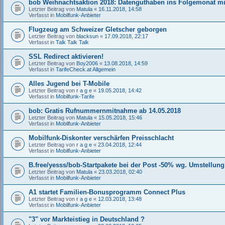
bob Weihnachtsaktion 2018: Datenguthaben ins Folgemonat 
Letzter Beitrag von
Matula
«
16.11.2018, 14:58
Verfasst in
Mobilfunk-Anbieter
Flugzeug am Schweizer Gletscher geborgen
Letzter Beitrag von
blacksun
«
17.09.2018, 22:17
Verfasst in
Talk Talk Talk
SSL Redirect aktivieren!
Letzter Beitrag von
Boy2006
«
13.08.2018, 14:59
Verfasst in
TarifeCheck.at Allgemein
Alles Jugend bei T-Mobile
Letzter Beitrag von
r a g e
«
19.05.2018, 14:42
Verfasst in
Mobilfunk-Tarife
bob: Gratis Rufnummernmitnahme ab 14.05.2018
Letzter Beitrag von
Matula
«
15.05.2018, 15:46
Verfasst in
Mobilfunk-Anbieter
Mobilfunk-Diskonter verschärfen Preisschlacht
Letzter Beitrag von
r a g e
«
23.04.2018, 12:44
Verfasst in
Mobilfunk-Anbieter
B.free/yesss/bob-Startpakete bei der Post -50% wg. Umstellung 
Letzter Beitrag von
Matula
«
23.03.2018, 02:40
Verfasst in
Mobilfunk-Anbieter
A1 startet Familien-Bonusprogramm Connect Plus
Letzter Beitrag von
r a g e
«
12.03.2018, 13:48
Verfasst in
Mobilfunk-Anbieter
"3" vor Markteistieg in Deutschland ?