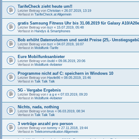
TarifeCheck zieht heute um!!
Letzter Beitrag von
Christian
«
26.07.2019, 13:19
Verfasst in
TarifeCheck.at Allgemein
gratis Samsung Fitness Uhr bis 31.08.2019 für Galaxy A10/A20
Letzter Beitrag von
tszr
«
15.07.2019, 05:48
Verfasst in
Handys & Smartphones
Bob erhöht Datenvolumen und senkt Preise (25,- Umstiegsgeb
Letzter Beitrag von
tszr
«
04.07.2019, 16:07
Verfasst in
Mobilfunk-Tarife
Eure Mobilfunksanbieter
Letzter Beitrag von
ösdd
«
09.06.2019, 20:06
Verfasst in
Mobilfunk-Anbieter
Programme nicht auf C: speichern in Windows 10
Letzter Beitrag von
Havile86
«
08.05.2019, 15:46
Verfasst in
Talk Talk Talk
5G - Vergabe Ergebnis
Letzter Beitrag von
r a g e
«
07.03.2019, 09:20
Verfasst in
Mobilfunk-Anbieter
Nichts, nada, nothing
Letzter Beitrag von
brus
«
06.03.2019, 08:34
Verfasst in
Talk Talk Talk
3 verträge anzahl pro person
Letzter Beitrag von
tommy
«
27.11.2018, 19:44
Verfasst in
Telekommunikation Allgemein