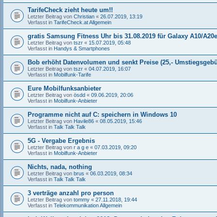
TarifeCheck zieht heute um!!
Letzter Beitrag von
Christian
«
26.07.2019, 13:19
Verfasst in
TarifeCheck.at Allgemein
gratis Samsung Fitness Uhr bis 31.08.2019 für Galaxy A10/A20
Letzter Beitrag von
tszr
«
15.07.2019, 05:48
Verfasst in
Handys & Smartphones
Bob erhöht Datenvolumen und senkt Preise (25,- Umstiegsgeb
Letzter Beitrag von
tszr
«
04.07.2019, 16:07
Verfasst in
Mobilfunk-Tarife
Eure Mobilfunksanbieter
Letzter Beitrag von
ösdd
«
09.06.2019, 20:06
Verfasst in
Mobilfunk-Anbieter
Programme nicht auf C: speichern in Windows 10
Letzter Beitrag von
Havile86
«
08.05.2019, 15:46
Verfasst in
Talk Talk Talk
5G - Vergabe Ergebnis
Letzter Beitrag von
r a g e
«
07.03.2019, 09:20
Verfasst in
Mobilfunk-Anbieter
Nichts, nada, nothing
Letzter Beitrag von
brus
«
06.03.2019, 08:34
Verfasst in
Talk Talk Talk
3 verträge anzahl pro person
Letzter Beitrag von
tommy
«
27.11.2018, 19:44
Verfasst in
Telekommunikation Allgemein