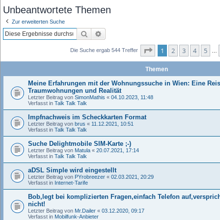
Unbeantwortete Themen
Zur erweiterten Suche
Suche
Erweiterte Suche
Seite
1
von
11
1
2
3
4
5
Die Suche ergab 544 Treffer
…
Themen
Meine Erfahrungen mit der Wohnungssuche in Wien: Eine Rei
Traumwohnungen und Realität
Letzter Beitrag von
SimonMathis
«
04.10.2023, 11:48
Verfasst in
Talk Talk Talk
Impfnachweis im Scheckkarten Format
Letzter Beitrag von
brus
«
11.12.2021, 10:51
Verfasst in
Talk Talk Talk
Suche Delightmobile SIM-Karte ;-)
Letzter Beitrag von
Matula
«
20.07.2021, 17:14
Verfasst in
Talk Talk Talk
aDSL Simple wird eingestellt
Letzter Beitrag von
PYrobreezer
«
02.03.2021, 20:29
Verfasst in
Internet-Tarife
Bob,legt bei komplizierten Fragen,einfach Telefon auf,verspri
nicht!
Letzter Beitrag von
Mr.Dailer
«
03.12.2020, 09:17
Verfasst in
Mobilfunk-Anbieter