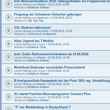
bob Weihnachtsaktion 2018: Datenguthaben ins Folgemonat 
Letzter Beitrag von
Matula
«
16.11.2018, 14:58
Verfasst in
Mobilfunk-Anbieter
Flugzeug am Schweizer Gletscher geborgen
Letzter Beitrag von
blacksun
«
17.09.2018, 22:17
Verfasst in
Talk Talk Talk
SSL Redirect aktivieren!
Letzter Beitrag von
Boy2006
«
13.08.2018, 14:59
Verfasst in
TarifeCheck.at Allgemein
Alles Jugend bei T-Mobile
Letzter Beitrag von
r a g e
«
19.05.2018, 14:42
Verfasst in
Mobilfunk-Tarife
bob: Gratis Rufnummernmitnahme ab 14.05.2018
Letzter Beitrag von
Matula
«
15.05.2018, 15:46
Verfasst in
Mobilfunk-Anbieter
Mobilfunk-Diskonter verschärfen Preisschlacht
Letzter Beitrag von
r a g e
«
23.04.2018, 12:44
Verfasst in
Mobilfunk-Anbieter
B.free/yesss/bob-Startpakete bei der Post -50% wg. Umstellung 
Letzter Beitrag von
Matula
«
23.03.2018, 02:40
Verfasst in
Mobilfunk-Anbieter
A1 startet Familien-Bonusprogramm Connect Plus
Letzter Beitrag von
r a g e
«
12.03.2018, 13:48
Verfasst in
Mobilfunk-Anbieter
"3" vor Markteistieg in Deutschland ?