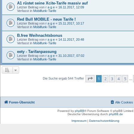
A1 rüstet seine Xcite-Tarife massiv auf
Letzter Beitrag von
r a g e
«
16.11.2017, 12:09
Verfasst in
Mobilfunk-Tarife
Red Bull MOBILE - neue Tarife !
Letzter Beitrag von
r a g e
«
15.11.2017, 10:17
Verfasst in
Mobilfunk-Tarife
B.free Weihnachtsbonus
Letzter Beitrag von
r a g e
«
14.11.2017, 20:48
Verfasst in
Mobilfunk-Tarife
eety - Tarifanpassung
Letzter Beitrag von
r a g e
«
31.10.2017, 07:02
Verfasst in
Mobilfunk-Tarife
Seite
1
von
11
1
2
3
4
5
Die Suche ergab 544 Treffer
…
Foren-Übersicht
Alle Cookies
Powered by
phpBB
® Forum Software © phpBB Limited
Deutsche Übersetzung durch
phpBB.de
Impressum
|
Datenschutzerklärung