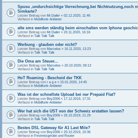
Spusu ,undurchsichtige Verrechnung,bei Nichtnutzung,noch ni
Simkarte?
Letzter Beitrag von
Mr.Dailer
«
02.12.2020, 11:46
Verfasst in
Mobilfunk-Anbieter
alte sms werden ständig beim einschalten vom Iphone geschic
Letzter Beitrag von
Mr.Dailer
«
20.11.2020, 16:16
Verfasst in
Talk Talk Talk
Werbung - glauben oder nicht?
Letzter Beitrag von
Marcelus
«
16.11.2020, 13:23
Verfasst in
Talk Talk Talk
Die Oma am Steuer...
Letzter Beitrag von
Marcelus
«
20.10.2020, 09:13
Verfasst in
Talk Talk Talk
HoT Roaming - Bescheid der TKK
Letzter Beitrag von
r a g e
«
15.01.2020, 14:45
Verfasst in
Mobilfunk-Anbieter
Was ist der schnellste Upload bei ner Prepaid Flat?
Letzter Beitrag von
Boy2006
«
17.12.2019, 17:31
Verfasst in
Mobilfunk-Anbieter
Wer hat sich die UST von der Schweiz erstatten lassen?
Letzter Beitrag von
Boy2006
«
26.10.2019, 21:29
Verfasst in
Talk Talk Talk
Bestes DSL Gateway für A1 Last Mile?
Letzter Beitrag von
Boy2006
«
20.10.2019, 10:36
Verfasst in
Festnetzgeräte und Router