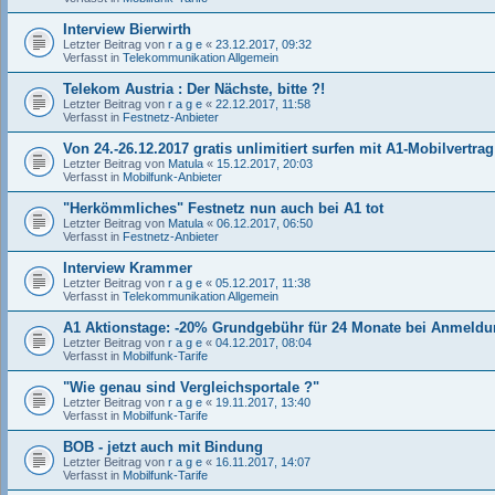
Interview Bierwirth
Letzter Beitrag von
r a g e
«
23.12.2017, 09:32
Verfasst in
Telekommunikation Allgemein
Telekom Austria : Der Nächste, bitte ?!
Letzter Beitrag von
r a g e
«
22.12.2017, 11:58
Verfasst in
Festnetz-Anbieter
Von 24.-26.12.2017 gratis unlimitiert surfen mit A1-Mobilvertrag
Letzter Beitrag von
Matula
«
15.12.2017, 20:03
Verfasst in
Mobilfunk-Anbieter
"Herkömmliches" Festnetz nun auch bei A1 tot
Letzter Beitrag von
Matula
«
06.12.2017, 06:50
Verfasst in
Festnetz-Anbieter
Interview Krammer
Letzter Beitrag von
r a g e
«
05.12.2017, 11:38
Verfasst in
Telekommunikation Allgemein
A1 Aktionstage: -20% Grundgebühr für 24 Monate bei Anmeldun
Letzter Beitrag von
r a g e
«
04.12.2017, 08:04
Verfasst in
Mobilfunk-Tarife
"Wie genau sind Vergleichsportale ?"
Letzter Beitrag von
r a g e
«
19.11.2017, 13:40
Verfasst in
Mobilfunk-Tarife
BOB - jetzt auch mit Bindung
Letzter Beitrag von
r a g e
«
16.11.2017, 14:07
Verfasst in
Mobilfunk-Tarife