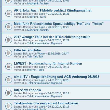
Letzter Beitrag von
r a g e
«
08.03.2018, 13:05
Verfasst in
Mobilfunk-Anbieter
AK Erfolg: Auch T-Mobile verkürzt Kündigungsfrist
Letzter Beitrag von
r a g e
«
21.02.2018, 16:31
Verfasst in
Mobilfunk-Tarife
Mobilfunk-Preisschlacht: Spusu schlägt "Hot" und "Yesss"
Letzter Beitrag von
r a g e
«
20.02.2018, 11:26
Verfasst in
Mobilfunk-Anbieter
2017 weniger Fälle bei der RTR-Schlichtungsstelle
Letzter Beitrag von
r a g e
«
14.02.2018, 12:21
Verfasst in
Telekommunikation Allgemein
Hilfe bei YouTube
Letzter Beitrag von
Wowo
«
11.02.2018, 23:47
Verfasst in
Talk Talk Talk
LIWEST - Kundmachung für Internet-Kunden
Letzter Beitrag von
r a g e
«
29.01.2018, 20:11
Verfasst in
Internet-Tarife
simpliTV : Entgelterhöhung und AGB Änderung 03/2018
Letzter Beitrag von
r a g e
«
24.01.2018, 12:29
Verfasst in
Telekommunikation Allgemein
Interview Trionow
Letzter Beitrag von
r a g e
«
14.01.2018, 11:12
Verfasst in
Telekommunikation Allgemein
Telekombranche reagiert auf Horrorkosten
Letzter Beitrag von
r a g e
«
29.12.2017, 13:16
Verfasst in
Mobilfunk-Tarife