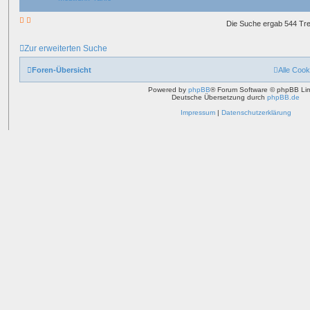
Die Suche ergab 544 Tre
Zur erweiterten Suche
Foren-Übersicht
Alle Cook
Powered by
phpBB
® Forum Software © phpBB Lim
Deutsche Übersetzung durch
phpBB.de
Impressum
|
Datenschutzerklärung