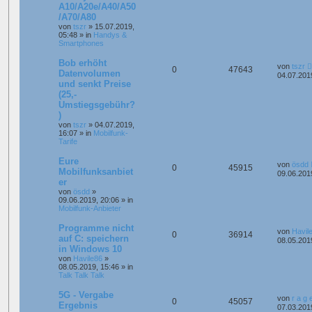
A10/A20e/A40/A50
/A70/A80
von
tszr
»
15.07.2019,
05:48
» in
Handys &
Smartphones
Bob erhöht
von
tszr
0
47643
Datenvolumen
04.07.201
und senkt Preise
(25,-
Umstiegsgebühr?
)
von
tszr
»
04.07.2019,
16:07
» in
Mobilfunk-
Tarife
Eure
von
ösdd
0
45915
Mobilfunksanbiet
09.06.201
er
von
ösdd
»
09.06.2019, 20:06
» in
Mobilfunk-Anbieter
Programme nicht
von
Havil
0
36914
auf C: speichern
08.05.201
in Windows 10
von
Havile86
»
08.05.2019, 15:46
» in
Talk Talk Talk
5G - Vergabe
von
r a g 
0
45057
Ergebnis
07.03.201