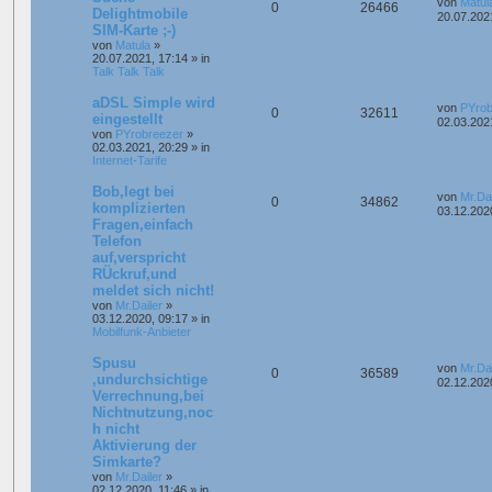
von
Matul
0
26466
Delightmobile
20.07.202
SIM-Karte ;-)
von
Matula
»
20.07.2021, 17:14
» in
Talk Talk Talk
aDSL Simple wird
von
PYrob
0
32611
eingestellt
02.03.202
von
PYrobreezer
»
02.03.2021, 20:29
» in
Internet-Tarife
Bob,legt bei
von
Mr.Dai
0
34862
komplizierten
03.12.202
Fragen,einfach
Telefon
auf,verspricht
RÜckruf,und
meldet sich nicht!
von
Mr.Dailer
»
03.12.2020, 09:17
» in
Mobilfunk-Anbieter
Spusu
von
Mr.Dai
0
36589
,undurchsichtige
02.12.202
Verrechnung,bei
Nichtnutzung,noc
h nicht
Aktivierung der
Simkarte?
von
Mr.Dailer
»
02.12.2020, 11:46
» in