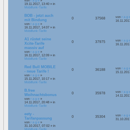
von
r a g e
»
19.11.2017, 13:40
» in
Mobilfunk-Tarife
BOB - jetzt auch
von
r a g 
0
37568
mit Bindung
16.11.201
von
r a g e
»
16.11.2017, 14:07
» in
Mobilfunk-Tarife
A1 rüstet seine
von
r a g 
0
37975
Xcite-Tarife
16.11.201
massiv auf
von
r a g e
»
16.11.2017, 12:09
» in
Mobilfunk-Tarife
Red Bull MOBILE
von
r a g 
0
36188
- neue Tarife !
15.11.201
von
r a g e
»
15.11.2017, 10:17
» in
Mobilfunk-Tarife
B.free
von
r a g 
0
35978
Weihnachtsbonus
14.11.201
von
r a g e
»
14.11.2017, 20:48
» in
Mobilfunk-Tarife
eety -
von
r a g 
0
35304
Tarifanpassung
31.10.201
von
r a g e
»
31.10.2017, 07:02
» in
Mobilfunk-Tarife