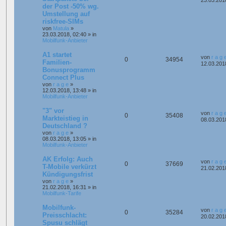
der Post -50% wg.
Umstellung auf
riskfree-SIMs
von
Matula
»
23.03.2018, 02:40
» in
Mobilfunk-Anbieter
A1 startet
von
r a g 
0
34954
Familien-
12.03.201
Bonusprogramm
Connect Plus
von
r a g e
»
12.03.2018, 13:48
» in
Mobilfunk-Anbieter
"3" vor
von
r a g 
0
35408
Markteistieg in
08.03.201
Deutschland ?
von
r a g e
»
08.03.2018, 13:05
» in
Mobilfunk-Anbieter
AK Erfolg: Auch
von
r a g 
0
37669
T-Mobile verkürzt
21.02.201
Kündigungsfrist
von
r a g e
»
21.02.2018, 16:31
» in
Mobilfunk-Tarife
Mobilfunk-
von
r a g 
0
35284
Preisschlacht:
20.02.201
Spusu schlägt