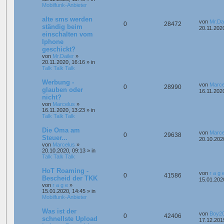
Mobilfunk-Anbieter
alte sms werden
von
Mr.Dai
0
28472
ständig beim
20.11.202
einschalten vom
Iphone
geschickt?
von
Mr.Dailer
»
20.11.2020, 16:16
» in
Talk Talk Talk
Werbung -
von
Marce
0
28990
glauben oder
16.11.202
nicht?
von
Marcelus
»
16.11.2020, 13:23
» in
Talk Talk Talk
Die Oma am
von
Marce
0
29638
Steuer...
20.10.202
von
Marcelus
»
20.10.2020, 09:13
» in
Talk Talk Talk
HoT Roaming -
von
r a g 
0
41586
Bescheid der TKK
15.01.202
von
r a g e
»
15.01.2020, 14:45
» in
Mobilfunk-Anbieter
Was ist der
von
Boy2
0
42406
schnellste Upload
17.12.201