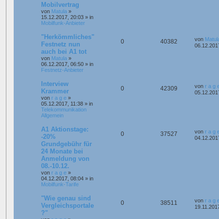
Mobilvertrag
von
Matula
»
15.12.2017, 20:03
» in
Mobilfunk-Anbieter
"Herkömmliches"
von
Matul
0
40382
Festnetz nun
06.12.201
auch bei A1 tot
von
Matula
»
06.12.2017, 06:50
» in
Festnetz-Anbieter
Interview
von
r a g 
0
42309
Krammer
05.12.201
von
r a g e
»
05.12.2017, 11:38
» in
Telekommunikation
Allgemein
A1 Aktionstage:
von
r a g 
0
37527
-20%
04.12.201
Grundgebühr für
24 Monate bei
Anmeldung von
08.-10.12.
von
r a g e
»
04.12.2017, 08:04
» in
Mobilfunk-Tarife
"Wie genau sind
von
r a g 
0
38511
Vergleichsportale
19.11.201
?"