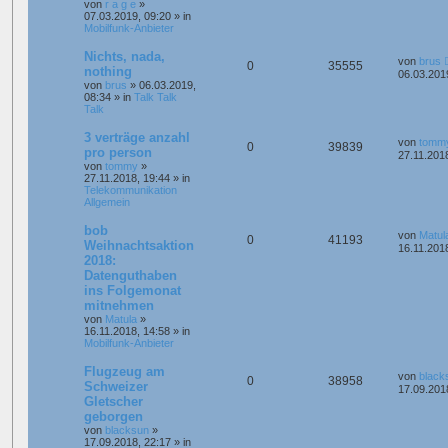
von
r a g e
»
07.03.2019, 09:20
» in
Mobilfunk-Anbieter
Nichts, nada,
von
brus
0
35555
nothing
06.03.201
von
brus
»
06.03.2019,
08:34
» in
Talk Talk
Talk
3 verträge anzahl
von
tomm
0
39839
pro person
27.11.201
von
tommy
»
27.11.2018, 19:44
» in
Telekommunikation
Allgemein
bob
von
Matul
0
41193
Weihnachtsaktion
16.11.201
2018:
Datenguthaben
ins Folgemonat
mitnehmen
von
Matula
»
16.11.2018, 14:58
» in
Mobilfunk-Anbieter
Flugzeug am
von
black
0
38958
Schweizer
17.09.201
Gletscher
geborgen
von
blacksun
»
17.09.2018, 22:17
» in