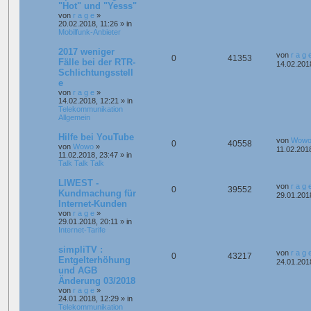
"Hot" und "Yesss"
von
r a g e
»
20.02.2018, 11:26
» in
Mobilfunk-Anbieter
2017 weniger
von
r a g 
0
41353
Fälle bei der RTR-
14.02.201
Schlichtungsstell
e
von
r a g e
»
14.02.2018, 12:21
» in
Telekommunikation
Allgemein
Hilfe bei YouTube
von
Wow
0
40558
von
Wowo
»
11.02.201
11.02.2018, 23:47
» in
Talk Talk Talk
LIWEST -
von
r a g 
0
39552
Kundmachung für
29.01.201
Internet-Kunden
von
r a g e
»
29.01.2018, 20:11
» in
Internet-Tarife
simpliTV :
von
r a g 
0
43217
Entgelterhöhung
24.01.201
und AGB
Änderung 03/2018
von
r a g e
»
24.01.2018, 12:29
» in
Telekommunikation