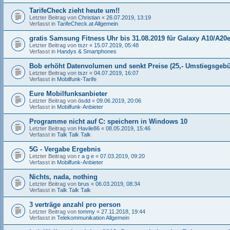
TarifeCheck zieht heute um!!
Letzter Beitrag von
Christian
«
26.07.2019, 13:19
Verfasst in
TarifeCheck.at Allgemein
gratis Samsung Fitness Uhr bis 31.08.2019 für Galaxy A10/A20
Letzter Beitrag von
tszr
«
15.07.2019, 05:48
Verfasst in
Handys & Smartphones
Bob erhöht Datenvolumen und senkt Preise (25,- Umstiegsgeb
Letzter Beitrag von
tszr
«
04.07.2019, 16:07
Verfasst in
Mobilfunk-Tarife
Eure Mobilfunksanbieter
Letzter Beitrag von
ösdd
«
09.06.2019, 20:06
Verfasst in
Mobilfunk-Anbieter
Programme nicht auf C: speichern in Windows 10
Letzter Beitrag von
Havile86
«
08.05.2019, 15:46
Verfasst in
Talk Talk Talk
5G - Vergabe Ergebnis
Letzter Beitrag von
r a g e
«
07.03.2019, 09:20
Verfasst in
Mobilfunk-Anbieter
Nichts, nada, nothing
Letzter Beitrag von
brus
«
06.03.2019, 08:34
Verfasst in
Talk Talk Talk
3 verträge anzahl pro person
Letzter Beitrag von
tommy
«
27.11.2018, 19:44
Verfasst in
Telekommunikation Allgemein