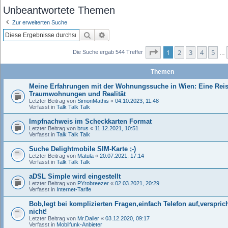
Unbeantwortete Themen
Zur erweiterten Suche
Suche
Erweiterte Suche
Seite
1
von
11
1
2
3
4
5
Die Suche ergab 544 Treffer
…
Themen
Meine Erfahrungen mit der Wohnungssuche in Wien: Eine Rei
Traumwohnungen und Realität
Letzter Beitrag von
SimonMathis
«
04.10.2023, 11:48
Verfasst in
Talk Talk Talk
Impfnachweis im Scheckkarten Format
Letzter Beitrag von
brus
«
11.12.2021, 10:51
Verfasst in
Talk Talk Talk
Suche Delightmobile SIM-Karte ;-)
Letzter Beitrag von
Matula
«
20.07.2021, 17:14
Verfasst in
Talk Talk Talk
aDSL Simple wird eingestellt
Letzter Beitrag von
PYrobreezer
«
02.03.2021, 20:29
Verfasst in
Internet-Tarife
Bob,legt bei komplizierten Fragen,einfach Telefon auf,verspri
nicht!
Letzter Beitrag von
Mr.Dailer
«
03.12.2020, 09:17
Verfasst in
Mobilfunk-Anbieter