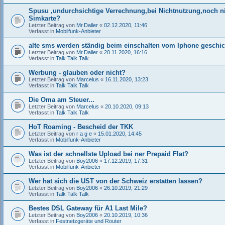
Spusu ,undurchsichtige Verrechnung,bei Nichtnutzung,noch ni
Simkarte?
Letzter Beitrag von
Mr.Dailer
«
02.12.2020, 11:46
Verfasst in
Mobilfunk-Anbieter
alte sms werden ständig beim einschalten vom Iphone geschic
Letzter Beitrag von
Mr.Dailer
«
20.11.2020, 16:16
Verfasst in
Talk Talk Talk
Werbung - glauben oder nicht?
Letzter Beitrag von
Marcelus
«
16.11.2020, 13:23
Verfasst in
Talk Talk Talk
Die Oma am Steuer...
Letzter Beitrag von
Marcelus
«
20.10.2020, 09:13
Verfasst in
Talk Talk Talk
HoT Roaming - Bescheid der TKK
Letzter Beitrag von
r a g e
«
15.01.2020, 14:45
Verfasst in
Mobilfunk-Anbieter
Was ist der schnellste Upload bei ner Prepaid Flat?
Letzter Beitrag von
Boy2006
«
17.12.2019, 17:31
Verfasst in
Mobilfunk-Anbieter
Wer hat sich die UST von der Schweiz erstatten lassen?
Letzter Beitrag von
Boy2006
«
26.10.2019, 21:29
Verfasst in
Talk Talk Talk
Bestes DSL Gateway für A1 Last Mile?
Letzter Beitrag von
Boy2006
«
20.10.2019, 10:36
Verfasst in
Festnetzgeräte und Router