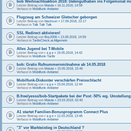
bob Weihnachtsaktion 2018: Datenguthaben ins Folgemonat 
Letzter Beitrag von
Matula
«
16.11.2018, 14:58
Verfasst in
Mobilfunk-Anbieter
Flugzeug am Schweizer Gletscher geborgen
Letzter Beitrag von
blacksun
«
17.09.2018, 22:17
Verfasst in
Talk Talk Talk
SSL Redirect aktivieren!
Letzter Beitrag von
Boy2006
«
13.08.2018, 14:59
Verfasst in
TarifeCheck.at Allgemein
Alles Jugend bei T-Mobile
Letzter Beitrag von
r a g e
«
19.05.2018, 14:42
Verfasst in
Mobilfunk-Tarife
bob: Gratis Rufnummernmitnahme ab 14.05.2018
Letzter Beitrag von
Matula
«
15.05.2018, 15:46
Verfasst in
Mobilfunk-Anbieter
Mobilfunk-Diskonter verschärfen Preisschlacht
Letzter Beitrag von
r a g e
«
23.04.2018, 12:44
Verfasst in
Mobilfunk-Anbieter
B.free/yesss/bob-Startpakete bei der Post -50% wg. Umstellung 
Letzter Beitrag von
Matula
«
23.03.2018, 02:40
Verfasst in
Mobilfunk-Anbieter
A1 startet Familien-Bonusprogramm Connect Plus
Letzter Beitrag von
r a g e
«
12.03.2018, 13:48
Verfasst in
Mobilfunk-Anbieter
"3" vor Markteistieg in Deutschland ?