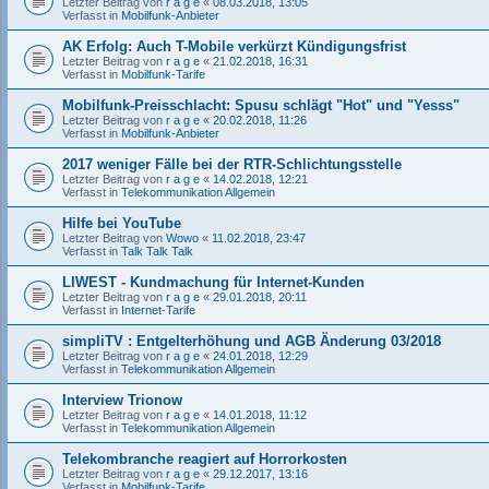
Letzter Beitrag von
r a g e
«
08.03.2018, 13:05
Verfasst in
Mobilfunk-Anbieter
AK Erfolg: Auch T-Mobile verkürzt Kündigungsfrist
Letzter Beitrag von
r a g e
«
21.02.2018, 16:31
Verfasst in
Mobilfunk-Tarife
Mobilfunk-Preisschlacht: Spusu schlägt "Hot" und "Yesss"
Letzter Beitrag von
r a g e
«
20.02.2018, 11:26
Verfasst in
Mobilfunk-Anbieter
2017 weniger Fälle bei der RTR-Schlichtungsstelle
Letzter Beitrag von
r a g e
«
14.02.2018, 12:21
Verfasst in
Telekommunikation Allgemein
Hilfe bei YouTube
Letzter Beitrag von
Wowo
«
11.02.2018, 23:47
Verfasst in
Talk Talk Talk
LIWEST - Kundmachung für Internet-Kunden
Letzter Beitrag von
r a g e
«
29.01.2018, 20:11
Verfasst in
Internet-Tarife
simpliTV : Entgelterhöhung und AGB Änderung 03/2018
Letzter Beitrag von
r a g e
«
24.01.2018, 12:29
Verfasst in
Telekommunikation Allgemein
Interview Trionow
Letzter Beitrag von
r a g e
«
14.01.2018, 11:12
Verfasst in
Telekommunikation Allgemein
Telekombranche reagiert auf Horrorkosten
Letzter Beitrag von
r a g e
«
29.12.2017, 13:16
Verfasst in
Mobilfunk-Tarife