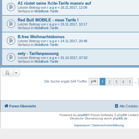
A1 rüstet seine Xcite-Tarife massiv auf
Letzter Beitrag von
r a g e
«
16.11.2017, 12:09
Verfasst in
Mobilfunk-Tarife
Red Bull MOBILE - neue Tarife !
Letzter Beitrag von
r a g e
«
15.11.2017, 10:17
Verfasst in
Mobilfunk-Tarife
B.free Weihnachtsbonus
Letzter Beitrag von
r a g e
«
14.11.2017, 20:48
Verfasst in
Mobilfunk-Tarife
eety - Tarifanpassung
Letzter Beitrag von
r a g e
«
31.10.2017, 07:02
Verfasst in
Mobilfunk-Tarife
Seite
1
von
11
1
2
3
4
5
Die Suche ergab 544 Treffer
…
Foren-Übersicht
Alle Cookies
Powered by
phpBB
® Forum Software © phpBB Limited
Deutsche Übersetzung durch
phpBB.de
Impressum
|
Datenschutzerklärung