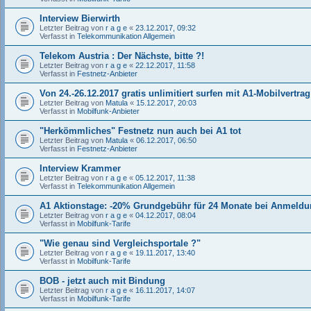
Interview Bierwirth
Letzter Beitrag von
r a g e
«
23.12.2017, 09:32
Verfasst in
Telekommunikation Allgemein
Telekom Austria : Der Nächste, bitte ?!
Letzter Beitrag von
r a g e
«
22.12.2017, 11:58
Verfasst in
Festnetz-Anbieter
Von 24.-26.12.2017 gratis unlimitiert surfen mit A1-Mobilvertrag
Letzter Beitrag von
Matula
«
15.12.2017, 20:03
Verfasst in
Mobilfunk-Anbieter
"Herkömmliches" Festnetz nun auch bei A1 tot
Letzter Beitrag von
Matula
«
06.12.2017, 06:50
Verfasst in
Festnetz-Anbieter
Interview Krammer
Letzter Beitrag von
r a g e
«
05.12.2017, 11:38
Verfasst in
Telekommunikation Allgemein
A1 Aktionstage: -20% Grundgebühr für 24 Monate bei Anmeldun
Letzter Beitrag von
r a g e
«
04.12.2017, 08:04
Verfasst in
Mobilfunk-Tarife
"Wie genau sind Vergleichsportale ?"
Letzter Beitrag von
r a g e
«
19.11.2017, 13:40
Verfasst in
Mobilfunk-Tarife
BOB - jetzt auch mit Bindung
Letzter Beitrag von
r a g e
«
16.11.2017, 14:07
Verfasst in
Mobilfunk-Tarife