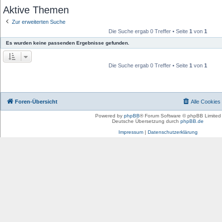
Aktive Themen
Zur erweiterten Suche
Die Suche ergab 0 Treffer • Seite
1
von
1
Es wurden keine passenden Ergebnisse gefunden.
Die Suche ergab 0 Treffer • Seite
1
von
1
Foren-Übersicht
Alle Cookies
Powered by
phpBB
® Forum Software © phpBB Limited
Deutsche Übersetzung durch
phpBB.de
Impressum
|
Datenschutzerklärung