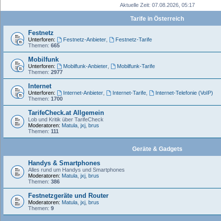
Aktuelle Zeit: 07.08.2026, 05:17
Tarife in Österreich
Festnetz
Unterforen:
Festnetz-Anbieter
,
Festnetz-Tarife
Themen:
665
Mobilfunk
Unterforen:
Mobilfunk-Anbieter
,
Mobilfunk-Tarife
Themen:
2977
Internet
Unterforen:
Internet-Anbieter
,
Internet-Tarife
,
Internet-Telefonie (VoIP)
Themen:
1700
TarifeCheck.at Allgemein
Lob und Kritik über TarifeCheck
Moderatoren:
Matula
,
jxj
,
brus
Themen:
111
Geräte & Gadgets
Handys & Smartphones
Alles rund um Handys und Smartphones
Moderatoren:
Matula
,
jxj
,
brus
Themen:
386
Festnetzgeräte und Router
Moderatoren:
Matula
,
jxj
,
brus
Themen:
9