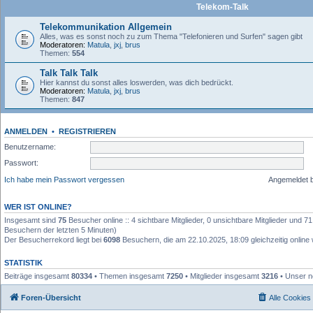
Telekom-Talk
Telekommunikation Allgemein
Alles, was es sonst noch zu zum Thema "Telefonieren und Surfen" sagen gibt
Moderatoren:
Matula
,
jxj
,
brus
Themen:
554
Talk Talk Talk
Hier kannst du sonst alles loswerden, was dich bedrückt.
Moderatoren:
Matula
,
jxj
,
brus
Themen:
847
ANMELDEN
•
REGISTRIEREN
Benutzername:
Passwort:
Ich habe mein Passwort vergessen
Angemeldet 
WER IST ONLINE?
Insgesamt sind
75
Besucher online :: 4 sichtbare Mitglieder, 0 unsichtbare Mitglieder und 7
Besuchern der letzten 5 Minuten)
Der Besucherrekord liegt bei
6098
Besuchern, die am 22.10.2025, 18:09 gleichzeitig online
STATISTIK
Beiträge insgesamt
80334
• Themen insgesamt
7250
• Mitglieder insgesamt
3216
• Unser n
Foren-Übersicht
Alle Cookies