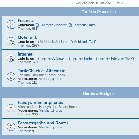
Aktuelle Zeit: 10.08.2026, 12:13
Tarife in Österreich
Festnetz
Unterforen:
Festnetz-Anbieter
,
Festnetz-Tarife
Themen:
665
Mobilfunk
Unterforen:
Mobilfunk-Anbieter
,
Mobilfunk-Tarife
Themen:
2977
Internet
Unterforen:
Internet-Anbieter
,
Internet-Tarife
,
Internet-Telefonie (VoIP)
Themen:
1700
TarifeCheck.at Allgemein
Lob und Kritik über TarifeCheck
Moderatoren:
Matula
,
jxj
,
brus
Themen:
111
Geräte & Gadgets
Handys & Smartphones
Alles rund um Handys und Smartphones
Moderatoren:
Matula
,
jxj
,
brus
Themen:
386
Festnetzgeräte und Router
Moderatoren:
Matula
,
jxj
,
brus
Themen:
9