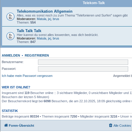
Telekom-Talk
Telekommunikation Allgemein
Alles, was es sonst noch zu zum Thema "Telefonieren und Surfen" sagen gibt
Moderatoren:
Matula
,
jxj
,
brus
Themen:
554
Talk Talk Talk
Hier kannst du sonst alles loswerden, was dich bedrückt.
Moderatoren:
Matula
,
jxj
,
brus
Themen:
847
ANMELDEN
•
REGISTRIEREN
Benutzername:
Passwort:
Ich habe mein Passwort vergessen
Angemeldet 
WER IST ONLINE?
Insgesamt sind
119
Besucher online :: 3 sichtbare Mitglieder, 0 unsichtbare Mitglieder und 
Besuchern der letzten 5 Minuten)
Der Besucherrekord liegt bei
6098
Besuchern, die am 22.10.2025, 18:09 gleichzeitig online
STATISTIK
Beiträge insgesamt
80334
• Themen insgesamt
7250
• Mitglieder insgesamt
3216
• Unser n
Foren-Übersicht
Alle Cookies