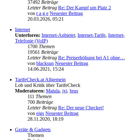
37492
Beiträge
Letzter Beitrag
Re: Der Kampf um Platz 2
von
r a g e
Neuester Beitrag
20.03.2026, 05:21
Internet
Unterforen:
Internet-Anbieter
,
Internet-Tarife
,
Internet-
Telefonie (VoIP)
1700
Themen
19561
Beiträge
Letzter Beitrag
Re: Preiserhöhung bei A1 ohne…
von
blacksun
Neuester Beitrag
14.06.2021, 15:24
TarifeCheck.at Allgemein
Lob und Kritik über TarifeCheck
Moderatoren:
Matula
,
jxj
,
brus
111
Themen
700
Beiträge
Letzter Beitrag
Re: Der neue Checker!
von
eigs
Neuester Beitrag
28.11.2020, 18:19
Geräte & Gadgets
Themen