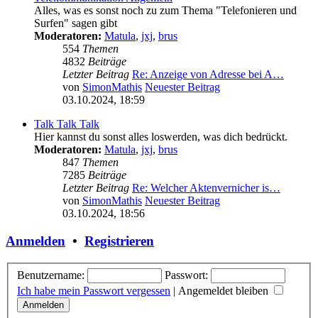
Alles, was es sonst noch zu zum Thema "Telefonieren und
Surfen" sagen gibt
Moderatoren:
Matula
,
jxj
,
brus
554
Themen
4832
Beiträge
Letzter Beitrag
Re: Anzeige von Adresse bei A…
von
SimonMathis
Neuester Beitrag
03.10.2024, 18:59
Talk Talk Talk
Hier kannst du sonst alles loswerden, was dich bedrückt.
Moderatoren:
Matula
,
jxj
,
brus
847
Themen
7285
Beiträge
Letzter Beitrag
Re: Welcher Aktenvernicher is…
von
SimonMathis
Neuester Beitrag
03.10.2024, 18:56
Anmelden
•
Registrieren
Benutzername:
Passwort:
Ich habe mein Passwort vergessen
|
Angemeldet bleiben