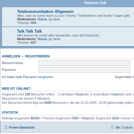
Telekom-Talk
Telekommunikation Allgemein
Alles, was es sonst noch zu zum Thema "Telefonieren und Surfen" sagen gibt
Moderatoren:
Matula
,
jxj
,
brus
Themen:
554
Talk Talk Talk
Hier kannst du sonst alles loswerden, was dich bedrückt.
Moderatoren:
Matula
,
jxj
,
brus
Themen:
847
ANMELDEN
•
REGISTRIEREN
Benutzername:
Passwort:
Ich habe mein Passwort vergessen
Angemeldet 
WER IST ONLINE?
Insgesamt sind
128
Besucher online :: 3 sichtbare Mitglieder, 0 unsichtbare Mitglieder und
Besuchern der letzten 5 Minuten)
Der Besucherrekord liegt bei
6098
Besuchern, die am 22.10.2025, 18:09 gleichzeitig online
STATISTIK
Beiträge insgesamt
80334
• Themen insgesamt
7250
• Mitglieder insgesamt
3216
• Unser n
Foren-Übersicht
Alle Cookies