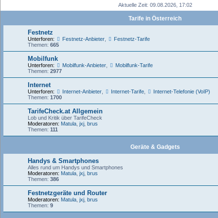
Aktuelle Zeit: 09.08.2026, 17:02
Tarife in Österreich
Festnetz
Unterforen:
Festnetz-Anbieter
,
Festnetz-Tarife
Themen:
665
Mobilfunk
Unterforen:
Mobilfunk-Anbieter
,
Mobilfunk-Tarife
Themen:
2977
Internet
Unterforen:
Internet-Anbieter
,
Internet-Tarife
,
Internet-Telefonie (VoIP)
Themen:
1700
TarifeCheck.at Allgemein
Lob und Kritik über TarifeCheck
Moderatoren:
Matula
,
jxj
,
brus
Themen:
111
Geräte & Gadgets
Handys & Smartphones
Alles rund um Handys und Smartphones
Moderatoren:
Matula
,
jxj
,
brus
Themen:
386
Festnetzgeräte und Router
Moderatoren:
Matula
,
jxj
,
brus
Themen:
9