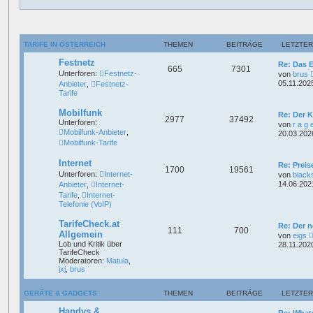
TARIFE IN ÖSTERREICH
THEMEN
BEITRÄGE
LETZTER
Festnetz
Re: Das 
665
7301
Unterforen:
Festnetz-
von
brus
05.11.202
Anbieter
,
Festnetz-
Tarife
Mobilfunk
Re: Der 
2977
37492
Unterforen:
von
r a g 
Mobilfunk-Anbieter
,
20.03.202
Mobilfunk-Tarife
Internet
Re: Prei
1700
19561
Unterforen:
Internet-
von
black
14.06.202
Anbieter
,
Internet-
Tarife
,
Internet-
Telefonie (VoIP)
TarifeCheck.at
Re: Der 
111
700
Allgemein
von
eigs
Lob und Kritik über
28.11.202
TarifeCheck
Moderatoren:
Matula
,
jxj
,
brus
GERÄTE & GADGETS
THEMEN
BEITRÄGE
LETZTER
Handys &
Re: What