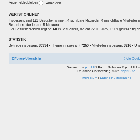
Angemeldet bleiben
WER IST ONLINE?
Insgesamt sind
128
Besucher online :: 4 sichtbare Mitglieder, 0 unsichtbare Mitglieder
Besuchern der letzten 5 Minuten)
Der Besucherrekord liegt bei
6098
Besuchern, die am 22.10.2025, 18:09 gleichzeitig on
STATISTIK
Beiträge insgesamt
80334
• Themen insgesamt
7250
• Mitglieder insgesamt
3216
• Uns
Foren-Übersicht
Alle Cook
Powered by
phpBB
® Forum Software © phpBB Lim
Deutsche Übersetzung durch
phpBB.de
Impressum
|
Datenschutzerklärung