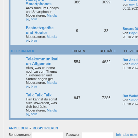
386
3099
Smartphones
von
erwl
Alles rund um Handys
05.11.202
und Smartphones
Moderatoren:
Matula
,
jxj
,
brus
Festnetzgeräte
Bestes D
9
33
und Router
von
Boy2
Moderatoren:
Matula
,
20.10.201
jxj
,
brus
TELEKOM-TALK
THEMEN
BEITRÄGE
LETZTER
Telekommunikati
Re: Anze
554
4832
on Allgemein
von
Simon
Alles, was es sonst
03.10.202
noch zu zum Thema
"Telefonieren und
Surfen" sagen gibt
Moderatoren:
Matula
,
jxj
,
brus
Talk Talk Talk
Re: Welc
847
7285
Hier kannst du sonst
von
Simon
alles loswerden, was
03.10.202
dich bedrückt.
Moderatoren:
Matula
,
jxj
,
brus
ANMELDEN
•
REGISTRIEREN
Benutzername:
Passwort:
Ich habe mein