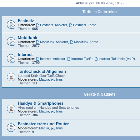
Aktuelle Zeit: 06.08.2026, 18:55
Tarife in Österreich
Festnetz
Unterforen:
Festnetz-Anbieter
,
Festnetz-Tarife
Themen:
665
Mobilfunk
Unterforen:
Mobilfunk-Anbieter
,
Mobilfunk-Tarife
Themen:
2977
Internet
Unterforen:
Internet-Anbieter
,
Internet-Tarife
,
Internet-Telefonie (VoIP)
Themen:
1700
TarifeCheck.at Allgemein
Lob und Kritik über TarifeCheck
Moderatoren:
Matula
,
jxj
,
brus
Themen:
111
Geräte & Gadgets
Handys & Smartphones
Alles rund um Handys und Smartphones
Moderatoren:
Matula
,
jxj
,
brus
Themen:
386
Festnetzgeräte und Router
Moderatoren:
Matula
,
jxj
,
brus
Themen:
9