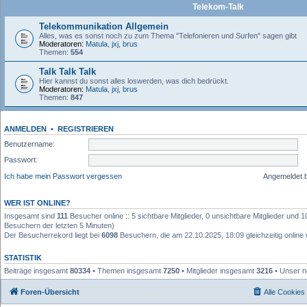
Telekom-Talk
Telekommunikation Allgemein
Alles, was es sonst noch zu zum Thema "Telefonieren und Surfen" sagen gibt
Moderatoren:
Matula
,
jxj
,
brus
Themen:
554
Talk Talk Talk
Hier kannst du sonst alles loswerden, was dich bedrückt.
Moderatoren:
Matula
,
jxj
,
brus
Themen:
847
ANMELDEN
•
REGISTRIEREN
Benutzername:
Passwort:
Ich habe mein Passwort vergessen
Angemeldet 
WER IST ONLINE?
Insgesamt sind
111
Besucher online :: 5 sichtbare Mitglieder, 0 unsichtbare Mitglieder und 
Besuchern der letzten 5 Minuten)
Der Besucherrekord liegt bei
6098
Besuchern, die am 22.10.2025, 18:09 gleichzeitig online
STATISTIK
Beiträge insgesamt
80334
• Themen insgesamt
7250
• Mitglieder insgesamt
3216
• Unser n
Foren-Übersicht
Alle Cookies