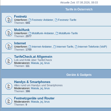
Aktuelle Zeit: 07.08.2026, 08:03
Tarife in Österreich
Festnetz
Unterforen:
Festnetz-Anbieter
,
Festnetz-Tarife
Themen:
665
Mobilfunk
Unterforen:
Mobilfunk-Anbieter
,
Mobilfunk-Tarife
Themen:
2977
Internet
Unterforen:
Internet-Anbieter
,
Internet-Tarife
,
Internet-Telefonie (VoIP)
Themen:
1700
TarifeCheck.at Allgemein
Lob und Kritik über TarifeCheck
Moderatoren:
Matula
,
jxj
,
brus
Themen:
111
Geräte & Gadgets
Handys & Smartphones
Alles rund um Handys und Smartphones
Moderatoren:
Matula
,
jxj
,
brus
Themen:
386
Festnetzgeräte und Router
Moderatoren:
Matula
,
jxj
,
brus
Themen:
9