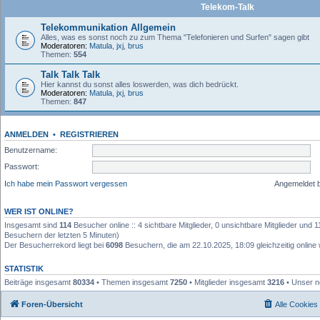
Telekom-Talk
Telekommunikation Allgemein
Alles, was es sonst noch zu zum Thema "Telefonieren und Surfen" sagen gibt
Moderatoren:
Matula
,
jxj
,
brus
Themen:
554
Talk Talk Talk
Hier kannst du sonst alles loswerden, was dich bedrückt.
Moderatoren:
Matula
,
jxj
,
brus
Themen:
847
ANMELDEN
•
REGISTRIEREN
Benutzername:
Passwort:
Ich habe mein Passwort vergessen
Angemeldet 
WER IST ONLINE?
Insgesamt sind
114
Besucher online :: 4 sichtbare Mitglieder, 0 unsichtbare Mitglieder und 
Besuchern der letzten 5 Minuten)
Der Besucherrekord liegt bei
6098
Besuchern, die am 22.10.2025, 18:09 gleichzeitig online
STATISTIK
Beiträge insgesamt
80334
• Themen insgesamt
7250
• Mitglieder insgesamt
3216
• Unser n
Foren-Übersicht
Alle Cookies