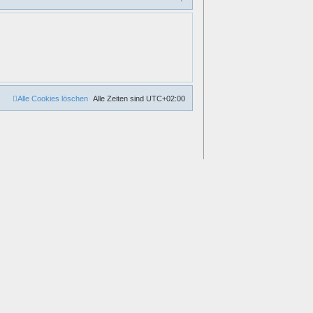
u
c
h
e
Alle Cookies löschen
Alle Zeiten sind
UTC+02:00