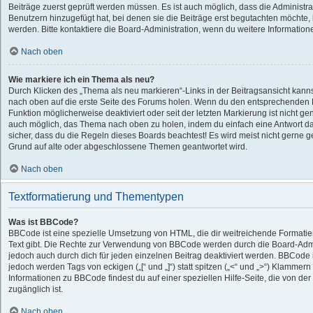
Beiträge zuerst geprüft werden müssen. Es ist auch möglich, dass die Administra
Benutzern hinzugefügt hat, bei denen sie die Beiträge erst begutachten möchte, b
werden. Bitte kontaktiere die Board-Administration, wenn du weitere Information
Nach oben
Wie markiere ich ein Thema als neu?
Durch Klicken des „Thema als neu markieren“-Links in der Beitragsansicht kan
nach oben auf die erste Seite des Forums holen. Wenn du den entsprechenden Lin
Funktion möglicherweise deaktiviert oder seit der letzten Markierung ist nicht g
auch möglich, das Thema nach oben zu holen, indem du einfach eine Antwort dar
sicher, dass du die Regeln dieses Boards beachtest! Es wird meist nicht gerne g
Grund auf alte oder abgeschlossene Themen geantwortet wird.
Nach oben
Textformatierung und Thementypen
Was ist BBCode?
BBCode ist eine spezielle Umsetzung von HTML, die dir weitreichende Formatie
Text gibt. Die Rechte zur Verwendung von BBCode werden durch die Board-Adm
jedoch auch durch dich für jeden einzelnen Beitrag deaktiviert werden. BBCode 
jedoch werden Tags von eckigen („[“ und „]“) statt spitzen („<“ und „>“) Klammer
Informationen zu BBCode findest du auf einer speziellen Hilfe-Seite, die von der
zugänglich ist.
Nach oben