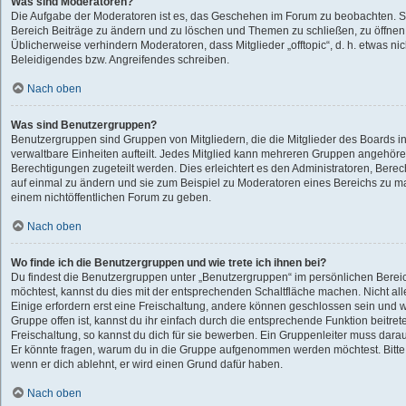
Was sind Moderatoren?
Die Aufgabe der Moderatoren ist es, das Geschehen im Forum zu beobachten. S
Bereich Beiträge zu ändern und zu löschen und Themen zu schließen, zu öffnen,
Üblicherweise verhindern Moderatoren, dass Mitglieder „offtopic“, d. h. etwas 
Beleidigendes bzw. Angreifendes schreiben.
Nach oben
Was sind Benutzergruppen?
Benutzergruppen sind Gruppen von Mitgliedern, die die Mitglieder des Boards in
verwaltbare Einheiten aufteilt. Jedes Mitglied kann mehreren Gruppen angehö
Berechtigungen zugeteilt werden. Dies erleichtert es den Administratoren, Bere
auf einmal zu ändern und sie zum Beispiel zu Moderatoren eines Bereichs zu ma
einem nichtöffentlichen Forum zu geben.
Nach oben
Wo finde ich die Benutzergruppen und wie trete ich ihnen bei?
Du findest die Benutzergruppen unter „Benutzergruppen“ im persönlichen Bereic
möchtest, kannst du dies mit der entsprechenden Schaltfläche machen. Nicht all
Einige erfordern erst eine Freischaltung, andere können geschlossen sein und w
Gruppe offen ist, kannst du ihr einfach durch die entsprechende Funktion beitret
Freischaltung, so kannst du dich für sie bewerben. Ein Gruppenleiter muss dar
Er könnte fragen, warum du in die Gruppe aufgenommen werden möchtest. Bitte 
wenn er dich ablehnt, er wird einen Grund dafür haben.
Nach oben