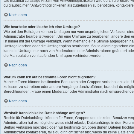
Die maximal zulässige Anzahl von Antwortmöglichkeiten wird durch die Board-Ad
du glaubst, mehr Antwortmöglichkeiten als zugelassen zu benötigen, kontaktiere 
Nach oben
Wie bearbeite oder lösche ich eine Umfrage?
Wie bei den Beiträgen können Umfragen nur vom ursprünglichen Verfasser, ei
Administrator bearbeitet werden. Um eine Umfrage zu bearbeiten, ändere den e
ist immer mit der Umfrage verknüpft. Wenn niemand eine Stimme abgegeben ha
Umfrage löschen oder die Umfrageoption bearbeiten. Sollte allerdings schon e
kann die Umfrage nur noch von Moderatoren oder Administratoren geändert oder
die Manipulation von laufenden Umfragen verhindert werden.
Nach oben
Warum kann ich auf bestimmte Foren nicht zugreifen?
Manche Foren können bestimmten Benutzern oder Gruppen vorbehalten sein. U
zu lesen, zu schreiben oder andere Vorgänge durchzuführen, brauchst du mögl
Berechtigungen. Frage einen Moderator oder Administrator nach entsprechend
Nach oben
Weshalb kann ich keine Dateianhänge anfügen?
Rechte für Dateianhänge können für Foren, Gruppen und einzelne Benutzer ve
Administration hat es möglicherweise nicht erlaubt, Dateianhänge in dem Foru
Beitrag verfassen möchtest, oder nur bestimmte Gruppen dürfen Dateien hochla
Administrator kontaktieren, falls du dir nicht sicher bist, wieso du keine Dateia