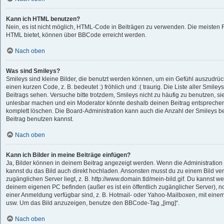
Kann ich HTML benutzen?
Nein, es ist nicht möglich, HTML-Code in Beiträgen zu verwenden. Die meisten 
HTML bietet, können über BBCode erreicht werden.
Nach oben
Was sind Smileys?
Smileys sind kleine Bilder, die benutzt werden können, um ein Gefühl auszudrüc
einen kurzen Code, z. B. bedeutet :) fröhlich und :( traurig. Die Liste aller Smil
Beitrags sehen. Versuche bitte trotzdem, Smileys nicht zu häufig zu benutzen, s
unlesbar machen und ein Moderator könnte deshalb deinen Beitrag entsprechen
komplett löschen. Die Board-Administration kann auch die Anzahl der Smileys b
Beitrag benutzen kannst.
Nach oben
Kann ich Bilder in meine Beiträge einfügen?
Ja, Bilder können in deinem Beitrag angezeigt werden. Wenn die Administration
kannst du das Bild auch direkt hochladen. Ansonsten musst du zu einem Bild verl
zugänglichen Server liegt, z. B. http://www.domain.tld/mein-bild.gif. Du kannst we
deinem eigenen PC befinden (außer es ist ein öffentlich zugänglicher Server), n
einer Anmeldung verfügbar sind, z. B. Hotmail- oder Yahoo-Mailboxen, mit eine
usw. Um das Bild anzuzeigen, benutze den BBCode-Tag „[img]“.
Nach oben