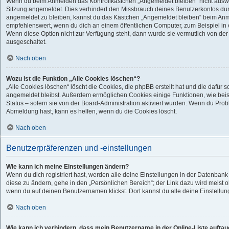
Wenn du beim Anmelden das Kontrollkästchen „Angemeldet bleiben“ nicht auswähl
Sitzung angemeldet. Dies verhindert den Missbrauch deines Benutzerkontos dur
angemeldet zu bleiben, kannst du das Kästchen „Angemeldet bleiben“ beim Anme
empfehlenswert, wenn du dich an einem öffentlichen Computer, zum Beispiel in e
Wenn diese Option nicht zur Verfügung steht, dann wurde sie vermutlich von der
ausgeschaltet.
Nach oben
Wozu ist die Funktion „Alle Cookies löschen“?
„Alle Cookies löschen“ löscht die Cookies, die phpBB erstellt hat und die dafür
angemeldet bleibst. Außerdem ermöglichen Cookies einige Funktionen, wie bei
Status – sofern sie von der Board-Administration aktiviert wurden. Wenn du Pro
Abmeldung hast, kann es helfen, wenn du die Cookies löscht.
Nach oben
Benutzerpräferenzen und -einstellungen
Wie kann ich meine Einstellungen ändern?
Wenn du dich registriert hast, werden alle deine Einstellungen in der Datenban
diese zu ändern, gehe in den „Persönlichen Bereich“; der Link dazu wird meist o
wenn du auf deinen Benutzernamen klickst. Dort kannst du alle deine Einstellu
Nach oben
Wie kann ich verhindern, dass mein Benutzername in der Online-Liste auftau