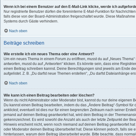
Wenn ich bei einem Benutzer auf den E-Mail-Link klicke, werde ich aufgeford
Nur registrierte Benutzer dürfen die foreninterne E-Mail-Funktion für Nachricht
falls diese von der Board-Administration freigeschaltet wurde. Diese Maßnahme
Systems durch Gäste verhindern.
Nach oben
Beiträge schreiben
Wie erstelle ich ein neues Thema oder eine Antwort?
Um ein neues Thema in einem Forum zu eröffnen, musst du auf „Neues Thema“ k
antworten, musst du auf „Antworten“ klicken. Es könnte sein, dass eine Registrier
einen Beitrag schreiben kannst. Deine Berechtigungen sind jeweils am Ende der
aufgelistet. Z. B. „Du darfst neue Themen erstellen“, „Du darfst Dateianhänge ers
Nach oben
Wie kann ich einen Beitrag bearbeiten oder löschen?
Wenn du nicht Administrator oder Moderator bist, kannst du nur deine eigenen B
Du kannst einen Beitrag bearbeiten, indem du das „Ändere Beitrag“-Symbol für
anklickst; eventuell ist dies nur für einen begrenzten Zeitraum nach seiner Erste
jemand auf deinen Beitrag geantwortet hat, wird dein Beitrag in der Themenansic
gekennzeichnet. Es wird sowohl die Anzahl als auch der letzte Zeitpunkt der Be
Hinweis erscheint nicht, wenn noch niemand auf deinen Beitrag geantwortet hat
oder Moderator deinen Beitrag überarbeitet hat. Diese können jedoch, falls sie es
hinterlassen, warum dein Beitrag überarbeitet wurde. Bitte beachte, dass normal