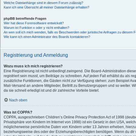
Welche Dateianhänge sind in diesem Forum zulässig?
Kann ich eine Übersicht all meiner Dateianhänge erhalten?
phpBB betreffende Fragen
Wer hat diese Forensoftware entwickelt?
Warum ist Funktion x oder y nicht enthalten?
An wen soll ich mich wenden, falls es Beschwerden oder juristische Anfragen zu diesem F
Wie kann ich einen Administrator des Boards kontaktieren?
Registrierung und Anmeldung
Wozu muss ich mich registrieren?
Eine Registrierung ist nicht unbedingt zwingend. Die Board-Administration dies
registriert sein musst, um Beiträge zu schreiben. Auf jeden Fall erhältst du als regi
zusätzliche Funktionen, die Gästen nicht zur Verfügung stehen: zum Beispiel Avat
Mail-Versand an andere Mitglieder, Beitritt zu Benutzergruppen und so weiter. 
da sie schnell erledigt ist und dir zahlreiche Vorteile bietet.
Nach oben
Was ist COPPA?
COPPA, ausgeschrieben Children’s Online Privacy Protection Act of 1998 (deut
Privatsphäre von Kindern im Internet von 1998) ist ein Gesetz in den USA, welche
möglicherweise persönliche Daten von Kindern unter 13 Jahren erheben, hierzu
beziehungsweise des oder der Erziehungsberechtigten benötigen. Wenn du dir un