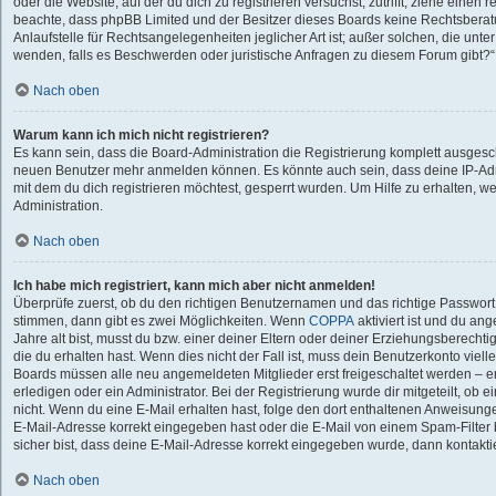
oder die Website, auf der du dich zu registrieren versuchst, zutrifft, ziehe einen r
beachte, dass phpBB Limited und der Besitzer dieses Boards keine Rechtsberat
Anlaufstelle für Rechtsangelegenheiten jeglicher Art ist; außer solchen, die unte
wenden, falls es Beschwerden oder juristische Anfragen zu diesem Forum gibt?
Nach oben
Warum kann ich mich nicht registrieren?
Es kann sein, dass die Board-Administration die Registrierung komplett ausgesch
neuen Benutzer mehr anmelden können. Es könnte auch sein, dass deine IP-Ad
mit dem du dich registrieren möchtest, gesperrt wurden. Um Hilfe zu erhalten, w
Administration.
Nach oben
Ich habe mich registriert, kann mich aber nicht anmelden!
Überprüfe zuerst, ob du den richtigen Benutzernamen und das richtige Passwor
stimmen, dann gibt es zwei Möglichkeiten. Wenn
COPPA
aktiviert ist und du an
Jahre alt bist, musst du bzw. einer deiner Eltern oder deiner Erziehungsberecht
die du erhalten hast. Wenn dies nicht der Fall ist, muss dein Benutzerkonto vielle
Boards müssen alle neu angemeldeten Mitglieder erst freigeschaltet werden – e
erledigen oder ein Administrator. Bei der Registrierung wurde dir mitgeteilt, ob ei
nicht. Wenn du eine E-Mail erhalten hast, folge den dort enthaltenen Anweisung
E-Mail-Adresse korrekt eingegeben hast oder die E-Mail von einem Spam-Filter 
sicher bist, dass deine E-Mail-Adresse korrekt eingegeben wurde, dann kontaktie
Nach oben