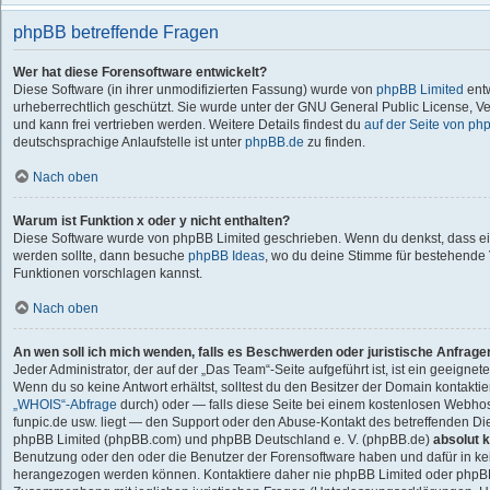
phpBB betreffende Fragen
Wer hat diese Forensoftware entwickelt?
Diese Software (in ihrer unmodifizierten Fassung) wurde von
phpBB Limited
entw
urheberrechtlich geschützt. Sie wurde unter der GNU General Public License, Ver
und kann frei vertrieben werden. Weitere Details findest du
auf der Seite von ph
deutschsprachige Anlaufstelle ist unter
phpBB.de
zu finden.
Nach oben
Warum ist Funktion x oder y nicht enthalten?
Diese Software wurde von phpBB Limited geschrieben. Wenn du denkst, dass ei
werden sollte, dann besuche
phpBB Ideas
, wo du deine Stimme für bestehend
Funktionen vorschlagen kannst.
Nach oben
An wen soll ich mich wenden, falls es Beschwerden oder juristische Anfrag
Jeder Administrator, der auf der „Das Team“-Seite aufgeführt ist, ist ein geeigne
Wenn du so keine Antwort erhältst, solltest du den Besitzer der Domain kontaktie
„WHOIS“-Abfrage
durch) oder — falls diese Seite bei einem kostenlosen Webhoster
funpic.de usw. liegt — den Support oder den Abuse-Kontakt des betreffenden Die
phpBB Limited (phpBB.com) und phpBB Deutschland e. V. (phpBB.de)
absolut k
Benutzung oder den oder die Benutzer der Forensoftware haben und dafür in ke
herangezogen werden können. Kontaktiere daher nie phpBB Limited oder phpBB