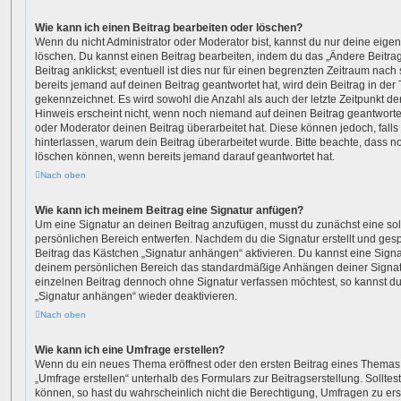
Wie kann ich einen Beitrag bearbeiten oder löschen?
Wenn du nicht Administrator oder Moderator bist, kannst du nur deine eige
löschen. Du kannst einen Beitrag bearbeiten, indem du das „Ändere Beitr
Beitrag anklickst; eventuell ist dies nur für einen begrenzten Zeitraum nac
bereits jemand auf deinen Beitrag geantwortet hat, wird dein Beitrag in der
gekennzeichnet. Es wird sowohl die Anzahl als auch der letzte Zeitpunkt d
Hinweis erscheint nicht, wenn noch niemand auf deinen Beitrag geantwortet
oder Moderator deinen Beitrag überarbeitet hat. Diese können jedoch, falls s
hinterlassen, warum dein Beitrag überarbeitet wurde. Bitte beachte, dass n
löschen können, wenn bereits jemand darauf geantwortet hat.
Nach oben
Wie kann ich meinem Beitrag eine Signatur anfügen?
Um eine Signatur an deinen Beitrag anzufügen, musst du zunächst eine sol
persönlichen Bereich entwerfen. Nachdem du die Signatur erstellt und gesp
Beitrag das Kästchen „Signatur anhängen“ aktivieren. Du kannst eine Sign
deinem persönlichen Bereich das standardmäßige Anhängen deiner Signatu
einzelnen Beitrag dennoch ohne Signatur verfassen möchtest, so kannst du
„Signatur anhängen“ wieder deaktivieren.
Nach oben
Wie kann ich eine Umfrage erstellen?
Wenn du ein neues Thema eröffnest oder den ersten Beitrag eines Themas b
„Umfrage erstellen“ unterhalb des Formulars zur Beitragserstellung. Solltes
können, so hast du wahrscheinlich nicht die Berechtigung, Umfragen zu erste