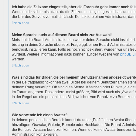
Ich habe die Zeitzone eingestellt, aber die Forenuhr geht immer noch fal
Wenn du dir sicher bist, dass du die Zeitzone richtig eingestellt hast und die
die Uhr des Servers vermutlich falsch. Kontaktiere einen Administrator, da
Nach oben
Meine Sprache steht auf diesem Board nicht zur Auswahl!
Meist hat die Board-Administration entweder deine Sprache nicht installie
bislang in deine Sprache übersetzt. Frage ggf. einen Board-Administrator, 
benötigst, installieren kann. Falls es noch nicht existiert, würden wir uns 
würdest. Weitere Informationen dazu können auf der Website von
phpBB Li
werden.
Nach oben
Was sind das für Bilder, die bei meinem Benutzernamen angezeigt werd
In der Beitragsansicht können zwei Bilder bei deinem Benutzernamen stehen.
deinem Rang verknüpft: Oft sind dies Sterne, Kästchen oder Punkte, die de
im Forum angeben. Das andere, meist größere, Bild wird auch als „Avatar“ b
in der Regel um ein persönliches Bild, welches von Benutzer zu Benutzer un
Nach oben
Wie verwende ich einen Avatar?
In deinem persönlichen Bereich kannst du unter „Profil“ einen Avatar über 
hinzufügen: Gravatar, Galerie, Remote oder Hochladen. Die Board-Adminis
die Benutzer Avatare benutzen können. Wenn du keinen Avatar benutzen kan
Administration kontaktieren.