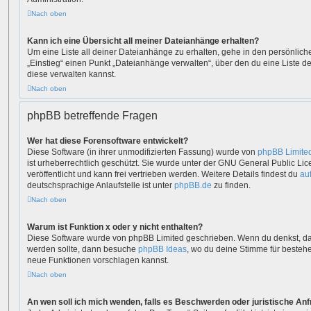
Nach oben
Kann ich eine Übersicht all meiner Dateianhänge erhalten?
Um eine Liste all deiner Dateianhänge zu erhalten, gehe in den persönliche
„Einstieg“ einen Punkt „Dateianhänge verwalten“, über den du eine Liste 
diese verwalten kannst.
Nach oben
phpBB betreffende Fragen
Wer hat diese Forensoftware entwickelt?
Diese Software (in ihrer unmodifizierten Fassung) wurde von
phpBB Limite
ist urheberrechtlich geschützt. Sie wurde unter der GNU General Public Lic
veröffentlicht und kann frei vertrieben werden. Weitere Details findest du
au
deutschsprachige Anlaufstelle ist unter
phpBB.de
zu finden.
Nach oben
Warum ist Funktion x oder y nicht enthalten?
Diese Software wurde von phpBB Limited geschrieben. Wenn du denkst, da
werden sollte, dann besuche
phpBB Ideas
, wo du deine Stimme für beste
neue Funktionen vorschlagen kannst.
Nach oben
An wen soll ich mich wenden, falls es Beschwerden oder juristische An