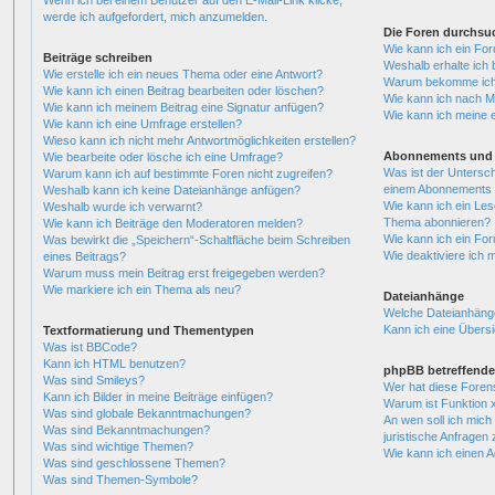
Wenn ich bei einem Benutzer auf den E-Mail-Link klicke,
werde ich aufgefordert, mich anzumelden.
Die Foren durchsu
Wie kann ich ein Fo
Beiträge schreiben
Weshalb erhalte ich 
Wie erstelle ich ein neues Thema oder eine Antwort?
Warum bekomme ich b
Wie kann ich einen Beitrag bearbeiten oder löschen?
Wie kann ich nach M
Wie kann ich meinem Beitrag eine Signatur anfügen?
Wie kann ich meine 
Wie kann ich eine Umfrage erstellen?
Wieso kann ich nicht mehr Antwortmöglichkeiten erstellen?
Abonnements und 
Wie bearbeite oder lösche ich eine Umfrage?
Was ist der Untersc
Warum kann ich auf bestimmte Foren nicht zugreifen?
einem Abonnements 
Weshalb kann ich keine Dateianhänge anfügen?
Wie kann ich ein Les
Weshalb wurde ich verwarnt?
Thema abonnieren?
Wie kann ich Beiträge den Moderatoren melden?
Wie kann ich ein Fo
Was bewirkt die „Speichern“-Schaltfläche beim Schreiben
Wie deaktiviere ich
eines Beitrags?
Warum muss mein Beitrag erst freigegeben werden?
Wie markiere ich ein Thema als neu?
Dateianhänge
Welche Dateianhänge
Kann ich eine Übersi
Textformatierung und Thementypen
Was ist BBCode?
Kann ich HTML benutzen?
phpBB betreffende
Was sind Smileys?
Wer hat diese Foren
Kann ich Bilder in meine Beiträge einfügen?
Warum ist Funktion x
Was sind globale Bekanntmachungen?
An wen soll ich mic
Was sind Bekanntmachungen?
juristische Anfragen
Was sind wichtige Themen?
Wie kann ich einen A
Was sind geschlossene Themen?
Was sind Themen-Symbole?