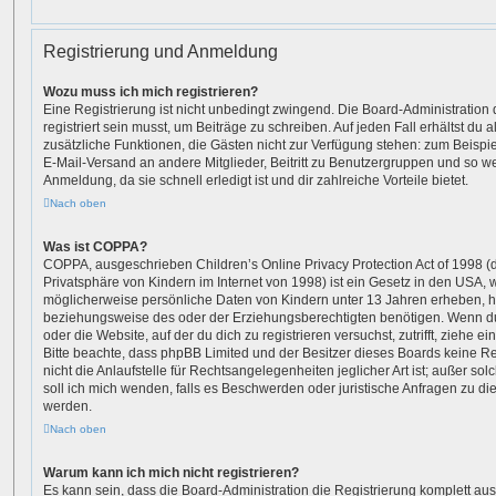
Registrierung und Anmeldung
Wozu muss ich mich registrieren?
Eine Registrierung ist nicht unbedingt zwingend. Die Board-Administration
registriert sein musst, um Beiträge zu schreiben. Auf jeden Fall erhältst du als
zusätzliche Funktionen, die Gästen nicht zur Verfügung stehen: zum Beispiel
E-Mail-Versand an andere Mitglieder, Beitritt zu Benutzergruppen und so we
Anmeldung, da sie schnell erledigt ist und dir zahlreiche Vorteile bietet.
Nach oben
Was ist COPPA?
COPPA, ausgeschrieben Children’s Online Privacy Protection Act of 1998 (
Privatsphäre von Kindern im Internet von 1998) ist ein Gesetz in den USA, w
möglicherweise persönliche Daten von Kindern unter 13 Jahren erheben, h
beziehungsweise des oder der Erziehungsberechtigten benötigen. Wenn du d
oder die Website, auf der du dich zu registrieren versuchst, zutrifft, ziehe e
Bitte beachte, dass phpBB Limited und der Besitzer dieses Boards keine 
nicht die Anlaufstelle für Rechtsangelegenheiten jeglicher Art ist; außer so
soll ich mich wenden, falls es Beschwerden oder juristische Anfragen zu d
werden.
Nach oben
Warum kann ich mich nicht registrieren?
Es kann sein, dass die Board-Administration die Registrierung komplett aus