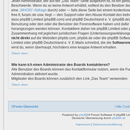
Jeder Administrator, der auf der „Das Team“-Seite aufgeführt ist, ist ein gee
Beschwerde. Wenn du so keine Antwort erhältst, solltest du den Besitzer d
eine
„WHOIS“-Abfrage
durch) oder — falls diese Seite bei einem kostenlos
free.fr, funpic.de usw. liegt — den Support oder den Abuse-Kontakt des betr
dass phpBB Limited (phpBB.com) und phpBB Deutschland e. V. (phpBB.de
Benutzung oder den oder die Benutzer der Forensoftware haben und dafür 
herangezogen werden können. Kontaktiere daher nie phpBB Limited oder p
Zusammenhang mit jeglichen juristischen Fragen (Unterlassungserklärunge
nicht direkt
auf die Websiten phpbb.com, phpbb.de oder die phpBB-Softwar
Limited oder phpBB Deutschland e. V. E-Mails schreibst, die die
Softwarenu
wirst du, wenn überhaupt, höchstens eine knappe Antwort erhalten.
Nach oben
Wie kann ich einen Administrator des Boards kontaktieren?
Alle Benutzer des Boards können das Kontaktformular nutzen, wenn die Fu
Administration aktiviert wurde.
Mitglieder des Boards können zusätzlich den Link „Das Team“ verwenden.
Nach oben
Foren-Übersicht
Alle Cook
Powered by
phpBB
® Forum Software © phpBB Lim
Deutsche Übersetzung durch
phpBB.de
Impressum
|
Datenschutzerklärung