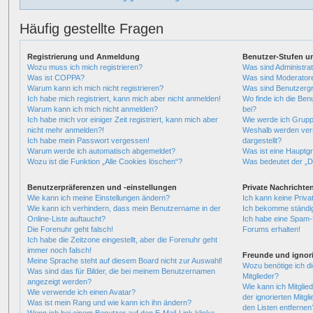
Häufig gestellte Fragen
Registrierung und Anmeldung
Benutzer-Stufen u
Wozu muss ich mich registrieren?
Was sind Administra
Was ist COPPA?
Was sind Moderator
Warum kann ich mich nicht registrieren?
Was sind Benutzerg
Ich habe mich registriert, kann mich aber nicht anmelden!
Wo finde ich die Ben
Warum kann ich mich nicht anmelden?
bei?
Ich habe mich vor einiger Zeit registriert, kann mich aber
Wie werde ich Grupp
nicht mehr anmelden?!
Weshalb werden vers
Ich habe mein Passwort vergessen!
dargestellt?
Warum werde ich automatisch abgemeldet?
Was ist eine Hauptg
Wozu ist die Funktion „Alle Cookies löschen“?
Was bedeutet der „Da
Benutzerpräferenzen und -einstellungen
Private Nachrichte
Wie kann ich meine Einstellungen ändern?
Ich kann keine Priva
Wie kann ich verhindern, dass mein Benutzername in der
Ich bekomme ständig
Online-Liste auftaucht?
Ich habe eine Spam-E
Die Forenuhr geht falsch!
Forums erhalten!
Ich habe die Zeitzone eingestellt, aber die Forenuhr geht
immer noch falsch!
Freunde und ignori
Meine Sprache steht auf diesem Board nicht zur Auswahl!
Wozu benötige ich di
Was sind das für Bilder, die bei meinem Benutzernamen
Mitglieder?
angezeigt werden?
Wie kann ich Mitglied
Wie verwende ich einen Avatar?
der ignorierten Mitgl
Was ist mein Rang und wie kann ich ihn ändern?
den Listen entfernen