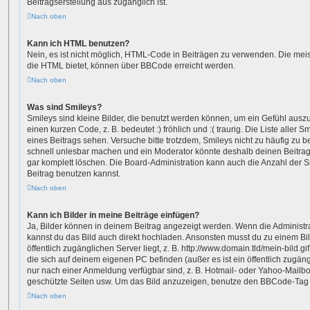
Beitragserstellung aus zugänglich ist.
Nach oben
Kann ich HTML benutzen?
Nein, es ist nicht möglich, HTML-Code in Beiträgen zu verwenden. Die mei
die HTML bietet, können über BBCode erreicht werden.
Nach oben
Was sind Smileys?
Smileys sind kleine Bilder, die benutzt werden können, um ein Gefühl ausz
einen kurzen Code, z. B. bedeutet :) fröhlich und :( traurig. Die Liste aller
eines Beitrags sehen. Versuche bitte trotzdem, Smileys nicht zu häufig zu 
schnell unlesbar machen und ein Moderator könnte deshalb deinen Beitra
gar komplett löschen. Die Board-Administration kann auch die Anzahl der 
Beitrag benutzen kannst.
Nach oben
Kann ich Bilder in meine Beiträge einfügen?
Ja, Bilder können in deinem Beitrag angezeigt werden. Wenn die Administr
kannst du das Bild auch direkt hochladen. Ansonsten musst du zu einem Bil
öffentlich zugänglichen Server liegt, z. B. http://www.domain.tld/mein-bild.gi
die sich auf deinem eigenen PC befinden (außer es ist ein öffentlich zugäng
nur nach einer Anmeldung verfügbar sind, z. B. Hotmail- oder Yahoo-Mailb
geschützte Seiten usw. Um das Bild anzuzeigen, benutze den BBCode-Tag „
Nach oben