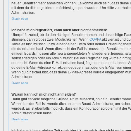
neuen Benutzer mehr anmelden können. Es könnte auch sein, dass deine 
mit dem du dich registrieren möchtest, gesperrt wurden. Um Hilfe zu erhalt
Administration.
Nach oben
Ich habe mich registriert, kann mich aber nicht anmelden!
Überprüfe zuerst, ob du den richtigen Benutzernamen und das richtige Pa
stimmen, dann gibt es zwei Möglichkeiten. Wenn
COPPA
aktiviert ist und 
Jahre alt bist, musst du bzw. einer deiner Eltern oder deiner Erziehungsbe
die du erhalten hast. Wenn dies nicht der Fall ist, muss dein Benutzerkonto v
einigen Boards müssen alle neu angemeldeten Mitglieder erst freigeschalt
selbst erledigen oder ein Administrator. Bei der Registrierung wurde dir mitge
oder nicht. Wenn du eine E-Mail erhalten hast, folge den dort enthaltenen
du deine E-Mail-Adresse korrekt eingegeben hast oder die E-Mail von einem
Wenn du dir sicher bist, dass deine E-Mail-Adresse korrekt eingegeben wur
Administrator.
Nach oben
Warum kann ich mich nicht anmelden?
Dafür gibt es viele mögliche Gründe. Prüfe zunächst, ob dein Benutzername
Wenn dies der Fall ist, wende dich an einen Board-Administrator, um siche
wurdest. Es ist ebenfalls möglich, dass ein Konfigurationsproblem mit der W
Administrator lösen muss.
Nach oben
Ich habe mich vor einiger Zeit registriert, kann mich aber nicht mehr a