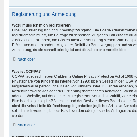
Registrierung und Anmeldung
Wozu muss ich mich registrieren?
Eine Registrierung ist nicht unbedingt zwingend. Die Board-Administration
registriert sein musst, um Beiträge zu schreiben. Auf jeden Fall erhältst du als
zusätzliche Funktionen, die Gästen nicht zur Verfügung stehen: zum Beispiel
E-Mail-Versand an andere Mitglieder, Beitritt zu Benutzergruppen und so we
Anmeldung, da sie schnell erledigt ist und dir zahlreiche Vorteile bietet.
Nach oben
Was ist COPPA?
COPPA, ausgeschrieben Children’s Online Privacy Protection Act of 1998 (
Privatsphäre von Kindern im Internet von 1998) ist ein Gesetz in den USA, w
möglicherweise persönliche Daten von Kindern unter 13 Jahren erheben, h
beziehungsweise des oder der Erziehungsberechtigten benötigen. Wenn du d
oder die Website, auf der du dich zu registrieren versuchst, zutrifft, ziehe e
Bitte beachte, dass phpBB Limited und der Besitzer dieses Boards keine 
nicht die Anlaufstelle für Rechtsangelegenheiten jeglicher Art ist; außer so
soll ich mich wenden, falls es Beschwerden oder juristische Anfragen zu d
werden.
Nach oben