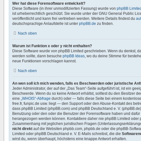
Wer hat diese Forensoftware entwickelt?
Diese Software (in ihrer unmodifizierten Fassung) wurde von
phpBB Limite
ist urheberrechtlich geschützt. Sie wurde unter der GNU General Public Lic
veröffentlicht und kann frei vertrieben werden. Weitere Details findest du
au
deutschsprachige Anlaufstelle ist unter
phpBB.de
zu finden.
Nach oben
Warum ist Funktion x oder y nicht enthalten?
Diese Software wurde von phpBB Limited geschrieben. Wenn du denkst, da
werden sollte, dann besuche
phpBB Ideas
, wo du deine Stimme für beste
neue Funktionen vorschlagen kannst.
Nach oben
An wen soll ich mich wenden, falls es Beschwerden oder juristische An
Jeder Administrator, der auf der „Das Team“-Seite aufgeführt ist, ist ein gee
Beschwerde. Wenn du so keine Antwort erhältst, solltest du den Besitzer d
eine
„WHOIS“-Abfrage
durch) oder — falls diese Seite bei einem kostenlos
free.fr, funpic.de usw. liegt — den Support oder den Abuse-Kontakt des betr
dass phpBB Limited (phpBB.com) und phpBB Deutschland e. V. (phpBB.de
Benutzung oder den oder die Benutzer der Forensoftware haben und dafür 
herangezogen werden können. Kontaktiere daher nie phpBB Limited oder p
Zusammenhang mit jeglichen juristischen Fragen (Unterlassungserklärunge
nicht direkt
auf die Websiten phpbb.com, phpbb.de oder die phpBB-Softwar
Limited oder phpBB Deutschland e. V. E-Mails schreibst, die die
Softwarenu
wirst du, wenn überhaupt, höchstens eine knappe Antwort erhalten.