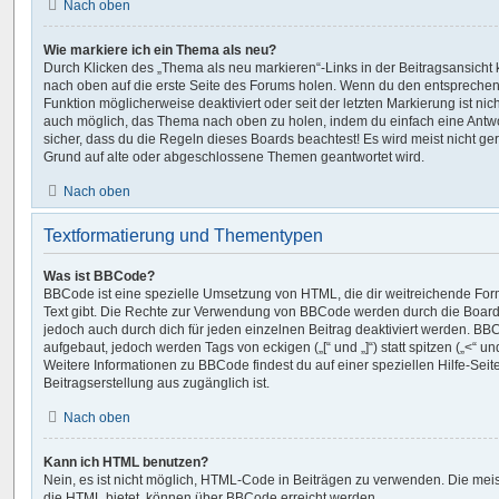
Nach oben
Wie markiere ich ein Thema als neu?
Durch Klicken des „Thema als neu markieren“-Links in der Beitragsansich
nach oben auf die erste Seite des Forums holen. Wenn du den entsprechende
Funktion möglicherweise deaktiviert oder seit der letzten Markierung ist ni
auch möglich, das Thema nach oben zu holen, indem du einfach eine Antwort
sicher, dass du die Regeln dieses Boards beachtest! Es wird meist nicht ge
Grund auf alte oder abgeschlossene Themen geantwortet wird.
Nach oben
Textformatierung und Thementypen
Was ist BBCode?
BBCode ist eine spezielle Umsetzung von HTML, die dir weitreichende For
Text gibt. Die Rechte zur Verwendung von BBCode werden durch die Board
jedoch auch durch dich für jeden einzelnen Beitrag deaktiviert werden. BB
aufgebaut, jedoch werden Tags von eckigen („[“ und „]“) statt spitzen („<“ 
Weitere Informationen zu BBCode findest du auf einer speziellen Hilfe-Seite
Beitragserstellung aus zugänglich ist.
Nach oben
Kann ich HTML benutzen?
Nein, es ist nicht möglich, HTML-Code in Beiträgen zu verwenden. Die mei
die HTML bietet, können über BBCode erreicht werden.