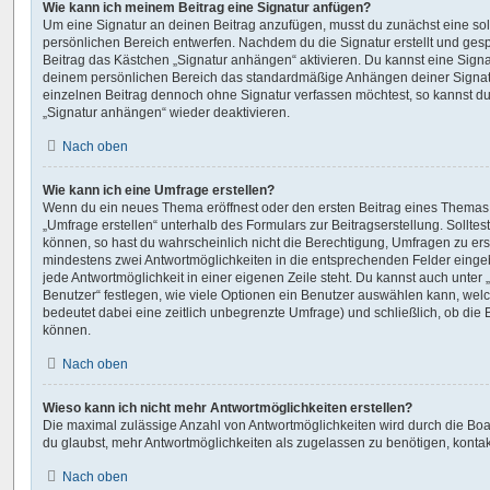
Wie kann ich meinem Beitrag eine Signatur anfügen?
Um eine Signatur an deinen Beitrag anzufügen, musst du zunächst eine sol
persönlichen Bereich entwerfen. Nachdem du die Signatur erstellt und gesp
Beitrag das Kästchen „Signatur anhängen“ aktivieren. Du kannst eine Sign
deinem persönlichen Bereich das standardmäßige Anhängen deiner Signatu
einzelnen Beitrag dennoch ohne Signatur verfassen möchtest, so kannst du
„Signatur anhängen“ wieder deaktivieren.
Nach oben
Wie kann ich eine Umfrage erstellen?
Wenn du ein neues Thema eröffnest oder den ersten Beitrag eines Themas b
„Umfrage erstellen“ unterhalb des Formulars zur Beitragserstellung. Solltes
können, so hast du wahrscheinlich nicht die Berechtigung, Umfragen zu erste
mindestens zwei Antwortmöglichkeiten in die entsprechenden Felder eingeb
jede Antwortmöglichkeit in einer eigenen Zeile steht. Du kannst auch unte
Benutzer“ festlegen, wie viele Optionen ein Benutzer auswählen kann, welche
bedeutet dabei eine zeitlich unbegrenzte Umfrage) und schließlich, ob die
können.
Nach oben
Wieso kann ich nicht mehr Antwortmöglichkeiten erstellen?
Die maximal zulässige Anzahl von Antwortmöglichkeiten wird durch die Boa
du glaubst, mehr Antwortmöglichkeiten als zugelassen zu benötigen, kontakt
Nach oben