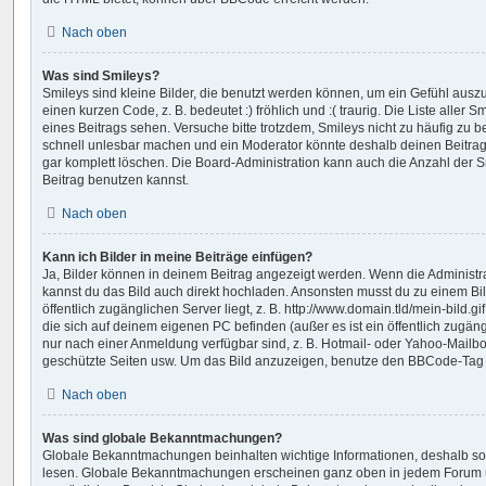
Nach oben
Was sind Smileys?
Smileys sind kleine Bilder, die benutzt werden können, um ein Gefühl ausz
einen kurzen Code, z. B. bedeutet :) fröhlich und :( traurig. Die Liste aller
eines Beitrags sehen. Versuche bitte trotzdem, Smileys nicht zu häufig zu 
schnell unlesbar machen und ein Moderator könnte deshalb deinen Beitra
gar komplett löschen. Die Board-Administration kann auch die Anzahl der 
Beitrag benutzen kannst.
Nach oben
Kann ich Bilder in meine Beiträge einfügen?
Ja, Bilder können in deinem Beitrag angezeigt werden. Wenn die Administr
kannst du das Bild auch direkt hochladen. Ansonsten musst du zu einem Bil
öffentlich zugänglichen Server liegt, z. B. http://www.domain.tld/mein-bild.gi
die sich auf deinem eigenen PC befinden (außer es ist ein öffentlich zugäng
nur nach einer Anmeldung verfügbar sind, z. B. Hotmail- oder Yahoo-Mailb
geschützte Seiten usw. Um das Bild anzuzeigen, benutze den BBCode-Tag „
Nach oben
Was sind globale Bekanntmachungen?
Globale Bekanntmachungen beinhalten wichtige Informationen, deshalb soll
lesen. Globale Bekanntmachungen erscheinen ganz oben in jedem Forum u