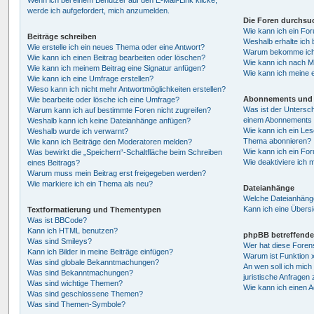
Wenn ich bei einem Benutzer auf den E-Mail-Link klicke,
werde ich aufgefordert, mich anzumelden.
Die Foren durchsu
Wie kann ich ein Fo
Beiträge schreiben
Weshalb erhalte ich 
Wie erstelle ich ein neues Thema oder eine Antwort?
Warum bekomme ich b
Wie kann ich einen Beitrag bearbeiten oder löschen?
Wie kann ich nach M
Wie kann ich meinem Beitrag eine Signatur anfügen?
Wie kann ich meine 
Wie kann ich eine Umfrage erstellen?
Wieso kann ich nicht mehr Antwortmöglichkeiten erstellen?
Abonnements und 
Wie bearbeite oder lösche ich eine Umfrage?
Was ist der Untersc
Warum kann ich auf bestimmte Foren nicht zugreifen?
einem Abonnements 
Weshalb kann ich keine Dateianhänge anfügen?
Wie kann ich ein Les
Weshalb wurde ich verwarnt?
Thema abonnieren?
Wie kann ich Beiträge den Moderatoren melden?
Wie kann ich ein Fo
Was bewirkt die „Speichern“-Schaltfläche beim Schreiben
Wie deaktiviere ich
eines Beitrags?
Warum muss mein Beitrag erst freigegeben werden?
Wie markiere ich ein Thema als neu?
Dateianhänge
Welche Dateianhänge
Kann ich eine Übersi
Textformatierung und Thementypen
Was ist BBCode?
Kann ich HTML benutzen?
phpBB betreffende
Was sind Smileys?
Wer hat diese Foren
Kann ich Bilder in meine Beiträge einfügen?
Warum ist Funktion x
Was sind globale Bekanntmachungen?
An wen soll ich mic
Was sind Bekanntmachungen?
juristische Anfragen
Was sind wichtige Themen?
Wie kann ich einen A
Was sind geschlossene Themen?
Was sind Themen-Symbole?