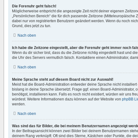
Die Forenuhr geht falsch!
Möglicherweise entspricht die angezeigte Zeit nicht deiner eigenen Zeitzone.
„Persönlichen Bereich“ die für dich passende Zeitzone (Mitteleuropäische Zei
dabei nur von registrierten Benutzern geändert werden. Wenn du noch nicht reg
Grund, dies jetzt zu tun.
Nach oben
Ich habe die Zeitzone eingestellt, aber die Forenuhr geht immer noch fal
Wenn du dir sicher bist, dass du die Zeitzone richtig eingestellt hast und die
die Uhr des Servers vermutlich falsch. Kontaktiere einen Administrator, da
Nach oben
Meine Sprache steht auf diesem Board nicht zur Auswahl!
Meist hat die Board-Administration entweder deine Sprache nicht installie
bislang in deine Sprache übersetzt. Frage ggf. einen Board-Administrator, 
benötigst, installieren kann. Falls es noch nicht existiert, würden wir uns 
würdest. Weitere Informationen dazu können auf der Website von
phpBB Li
werden.
Nach oben
Was sind das für Bilder, die bei meinem Benutzernamen angezeigt werd
In der Beitragsansicht können zwei Bilder bei deinem Benutzernamen stehen.
deinem Rang verknüpft: Oft sind dies Sterne, Kästchen oder Punkte, die de