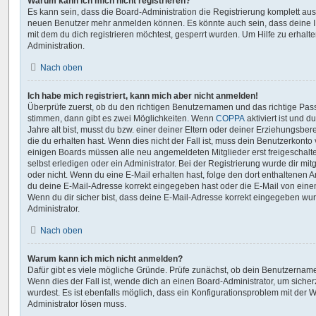
Warum kann ich mich nicht registrieren?
Es kann sein, dass die Board-Administration die Registrierung komplett aus
neuen Benutzer mehr anmelden können. Es könnte auch sein, dass deine 
mit dem du dich registrieren möchtest, gesperrt wurden. Um Hilfe zu erhalt
Administration.
Nach oben
Ich habe mich registriert, kann mich aber nicht anmelden!
Überprüfe zuerst, ob du den richtigen Benutzernamen und das richtige Pa
stimmen, dann gibt es zwei Möglichkeiten. Wenn
COPPA
aktiviert ist und 
Jahre alt bist, musst du bzw. einer deiner Eltern oder deiner Erziehungsbe
die du erhalten hast. Wenn dies nicht der Fall ist, muss dein Benutzerkonto v
einigen Boards müssen alle neu angemeldeten Mitglieder erst freigeschalt
selbst erledigen oder ein Administrator. Bei der Registrierung wurde dir mitge
oder nicht. Wenn du eine E-Mail erhalten hast, folge den dort enthaltenen
du deine E-Mail-Adresse korrekt eingegeben hast oder die E-Mail von einem
Wenn du dir sicher bist, dass deine E-Mail-Adresse korrekt eingegeben wur
Administrator.
Nach oben
Warum kann ich mich nicht anmelden?
Dafür gibt es viele mögliche Gründe. Prüfe zunächst, ob dein Benutzername
Wenn dies der Fall ist, wende dich an einen Board-Administrator, um siche
wurdest. Es ist ebenfalls möglich, dass ein Konfigurationsproblem mit der W
Administrator lösen muss.