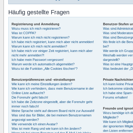
Häufig gestellte Fragen
Registrierung und Anmeldung
Benutzer-Stufen u
Wozu muss ich mich registrieren?
Was sind Administra
Was ist COPPA?
Was sind Moderator
Warum kann ich mich nicht registrieren?
Was sind Benutzerg
Ich habe mich registriert, kann mich aber nicht anmelden!
Wo finde ich die Ben
Warum kann ich mich nicht anmelden?
bei?
Ich habe mich vor einiger Zeit registriert, kann mich aber
Wie werde ich Grupp
nicht mehr anmelden?!
Weshalb werden vers
Ich habe mein Passwort vergessen!
dargestellt?
Warum werde ich automatisch abgemeldet?
Was ist eine Hauptg
Wozu ist die Funktion „Alle Cookies löschen“?
Was bedeutet der „Da
Benutzerpräferenzen und -einstellungen
Private Nachrichte
Wie kann ich meine Einstellungen ändern?
Ich kann keine Priva
Wie kann ich verhindern, dass mein Benutzername in der
Ich bekomme ständig
Online-Liste auftaucht?
Ich habe eine Spam-E
Die Forenuhr geht falsch!
Forums erhalten!
Ich habe die Zeitzone eingestellt, aber die Forenuhr geht
immer noch falsch!
Freunde und ignori
Meine Sprache steht auf diesem Board nicht zur Auswahl!
Wozu benötige ich di
Was sind das für Bilder, die bei meinem Benutzernamen
Mitglieder?
angezeigt werden?
Wie kann ich Mitglied
Wie verwende ich einen Avatar?
der ignorierten Mitgl
Was ist mein Rang und wie kann ich ihn ändern?
den Listen entfernen