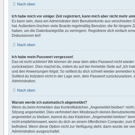
Nach oben
Ich habe mich vor einiger Zeit registriert, kann mich aber nicht mehr a
Es kann sein, dass ein Administrator dein Benutzerkonto aus verschieden G
hat. Außerdem löschen viele Boards regelmäßig Benutzer, die für längere Z
haben, um die Datenbankgröße zu verringern. Registriere dich einfach ern
Diskussionen teil!
Nach oben
Ich habe mein Passwort vergessen!
Das ist nicht schlimm! Wir können dir zwar dein altes Passwort nicht wieder 
zurücksetzen. Dies machst du, indem du auf der Anmelde-Seite auf „Ich ha
und den Anweisungen folgst. So solltest du dich schnell wieder anmelden 
Solltest du trotzdem nicht in der Lage sein, dein Passwort zurückzusetzen,
Administration.
Nach oben
Warum werde ich automatisch abgemeldet?
Wenn du beim Anmelden das Kontrollkästchen „Angemeldet bleiben“ nicht au
Sitzung angemeldet. Dies verhindert den Missbrauch deines Benutzerkonto
angemeldet zu bleiben, kannst du das Kästchen „Angemeldet bleiben“ bei
nicht empfehlenswert, wenn du dich an einem öffentlichen Computer, zum Be
befindest. Wenn diese Option nicht zur Verfügung steht, dann wurde sie ver
Administration ausgeschaltet.