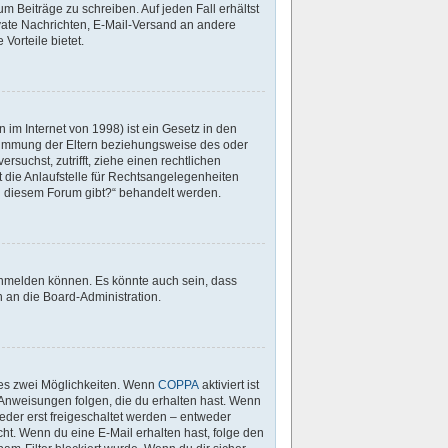
m Beiträge zu schreiben. Auf jeden Fall erhältst
Private Nachrichten, E-Mail-Versand an andere
 Vorteile bietet.
im Internet von 1998) ist ein Gesetz in den
stimmung der Eltern beziehungsweise des oder
rsuchst, zutrifft, ziehe einen rechtlichen
 die Anlaufstelle für Rechtsangelegenheiten
 zu diesem Forum gibt?“ behandelt werden.
 anmelden können. Es könnte auch sein, dass
 an die Board-Administration.
 es zwei Möglichkeiten. Wenn
COPPA
aktiviert ist
 Anweisungen folgen, die du erhalten hast. Wenn
ieder erst freigeschaltet werden – entweder
icht. Wenn du eine E-Mail erhalten hast, folge den