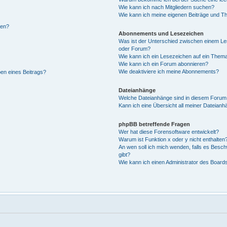
Wie kann ich nach Mitgliedern suchen?
Wie kann ich meine eigenen Beiträge und T
len?
Abonnements und Lesezeichen
Was ist der Unterschied zwischen einem L
oder Forum?
Wie kann ich ein Lesezeichen auf ein Them
Wie kann ich ein Forum abonnieren?
Wie deaktiviere ich meine Abonnements?
ben eines Beitrags?
Dateianhänge
Welche Dateianhänge sind in diesem Forum
Kann ich eine Übersicht all meiner Dateianh
phpBB betreffende Fragen
Wer hat diese Forensoftware entwickelt?
Warum ist Funktion x oder y nicht enthalten
An wen soll ich mich wenden, falls es Besc
gibt?
Wie kann ich einen Administrator des Board