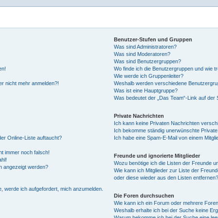
Benutzer-Stufen und Gruppen
Was sind Administratoren?
Was sind Moderatoren?
Was sind Benutzergruppen?
en!
Wo finde ich die Benutzergruppen und wie tr
Wie werde ich Gruppenleiter?
aber nicht mehr anmelden?!
Weshalb werden verschiedene Benutzergrupp
Was ist eine Hauptgruppe?
Was bedeutet der „Das Team“-Link auf der S
Private Nachrichten
Ich kann keine Privaten Nachrichten versch
Ich bekomme ständig unerwünschte Private
er Online-Liste auftaucht?
Ich habe eine Spam-E-Mail von einem Mitgli
eht immer noch falsch!
Freunde und ignorierte Mitglieder
hl!
Wozu benötige ich die Listen der Freunde und
en angezeigt werden?
Wie kann ich Mitglieder zur Liste der Freund
oder diese wieder aus den Listen entfernen
e, werde ich aufgefordert, mich anzumelden.
Die Foren durchsuchen
Wie kann ich ein Forum oder mehrere Fore
Weshalb erhalte ich bei der Suche keine Er
Warum bekomme ich bei der Suche eine leer