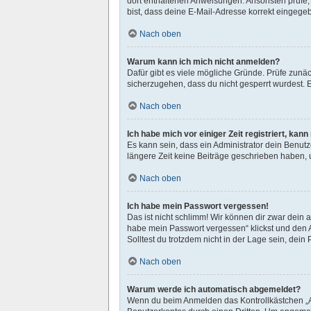
dort enthaltenen Anweisungen. Ansonsten prüfe, 
bist, dass deine E-Mail-Adresse korrekt eingege
Nach oben
Warum kann ich mich nicht anmelden?
Dafür gibt es viele mögliche Gründe. Prüfe zunäc
sicherzugehen, dass du nicht gesperrt wurdest. E
Nach oben
Ich habe mich vor einiger Zeit registriert, ka
Es kann sein, dass ein Administrator dein Benut
längere Zeit keine Beiträge geschrieben haben, 
Nach oben
Ich habe mein Passwort vergessen!
Das ist nicht schlimm! Wir können dir zwar dein 
habe mein Passwort vergessen“ klickst und den 
Solltest du trotzdem nicht in der Lage sein, dei
Nach oben
Warum werde ich automatisch abgemeldet?
Wenn du beim Anmelden das Kontrollkästchen „An