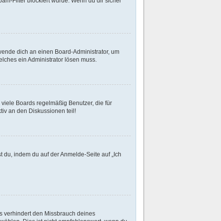
m-Filter blockiert wurde. Wenn du dir sicher
 wende dich an einen Board-Administrator, um
welches ein Administrator lösen muss.
viele Boards regelmäßig Benutzer, die für
iv an den Diskussionen teil!
st du, indem du auf der Anmelde-Seite auf „Ich
es verhindert den Missbrauch deines