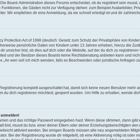
Die Board-Administration dieses Forums entscheidet, ob du registriert sein musst, u
iche Funktionen, die Gästen nicht zur Verfügung stehen: zum Beispiel Avatarbilder, 
ter. Wir empfehlen dir eine Anmeldung, da sie schnell erledigt ist und dir zahlreiche
 Protection Act of 1998 (deutsch: Gesetz zum Schutz der Privatsphäre von Kindern 
icherweise persönliche Daten von Kindern unter 13 Jahren erheben, hierzu die Zu
 unsicher bist, ob dies auf dich oder die Website, auf der du dich zu registrieren ve
ited und der Besitzer dieses Boards keine Rechtsberatung anbieten kann und nicht
Frage „An wen soll ich mich wenden, falls es Beschwerden oder juristische Anfragen
 Registrierung komplett ausgeschaltet hat, damit sich keine neuen Benutzer mehr
 du dich registrieren möchtest, gesperrt wurden. Um Hilfe zu erhalten, wende dich
t anmelden!
namen und das richtige Passwort eingegeben hast. Wenn diese stimmen, dann gibt
lt bist, musst du bzw. einer deiner Eltern oder deiner Erziehungsberechtigten den
 vielleicht aktiviert werden. Bei einigen Boards müssen alle neu angemeldeten Mitgl
tor. Bei der Registrierung wurde dir mitgeteilt, ob eine Aktivierung nötig ist oder n