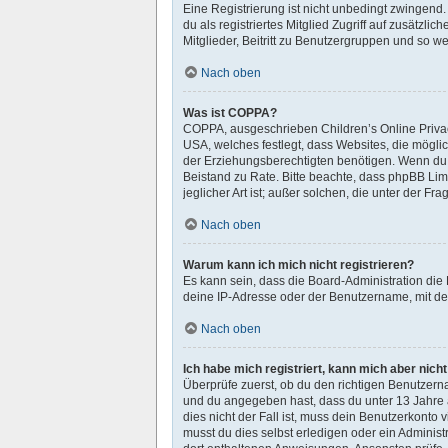
Eine Registrierung ist nicht unbedingt zwingend. 
du als registriertes Mitglied Zugriff auf zusätzl
Mitglieder, Beitritt zu Benutzergruppen und so wei
Nach oben
Was ist COPPA?
COPPA, ausgeschrieben Children’s Online Privacy
USA, welches festlegt, dass Websites, die mögl
der Erziehungsberechtigten benötigen. Wenn du dir
Beistand zu Rate. Bitte beachte, dass phpBB Lim
jeglicher Art ist; außer solchen, die unter der 
Nach oben
Warum kann ich mich nicht registrieren?
Es kann sein, dass die Board-Administration die
deine IP-Adresse oder der Benutzername, mit dem
Nach oben
Ich habe mich registriert, kann mich aber nich
Überprüfe zuerst, ob du den richtigen Benutzer
und du angegeben hast, dass du unter 13 Jahre a
dies nicht der Fall ist, muss dein Benutzerkonto
musst du dies selbst erledigen oder ein Administra