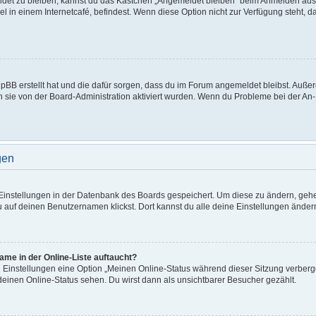
det zu bleiben, kannst du das Kästchen „Angemeldet bleiben“ beim Anmelden ausw
l in einem Internetcafé, befindest. Wenn diese Option nicht zur Verfügung steht, 
phpBB erstellt hat und die dafür sorgen, dass du im Forum angemeldet bleibst. Au
n sie von der Board-Administration aktiviert wurden. Wenn du Probleme bei der An
gen
e Einstellungen in der Datenbank des Boards gespeichert. Um diese zu ändern, gehe
u auf deinen Benutzernamen klickst. Dort kannst du alle deine Einstellungen änder
me in der Online-Liste auftaucht?
n Einstellungen eine Option „Meinen Online-Status während dieser Sitzung verber
deinen Online-Status sehen. Du wirst dann als unsichtbarer Besucher gezählt.