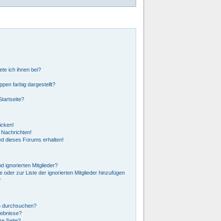
ete ich ihnen bei?
en farbig dargestellt?
tartseite?
icken!
 Nachrichten!
ed dieses Forums erhalten!
 ignorierten Mitglieder?
e oder zur Liste der ignorierten Mitglieder hinzufügen
?
n durchsuchen?
gebnisse?
e Seite?