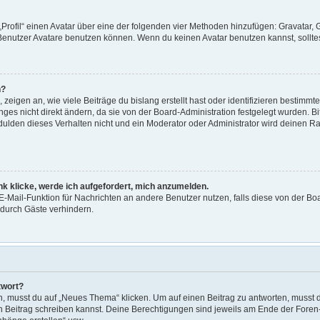
„Profil“ einen Avatar über eine der folgenden vier Methoden hinzufügen: Gravatar,
enutzer Avatare benutzen können. Wenn du keinen Avatar benutzen kannst, solltest
n?
eigen an, wie viele Beiträge du bislang erstellt hast oder identifizieren bestimm
es nicht direkt ändern, da sie von der Board-Administration festgelegt wurden. Bi
lden dieses Verhalten nicht und ein Moderator oder Administrator wird deinen R
nk klicke, werde ich aufgefordert, mich anzumelden.
e E-Mail-Funktion für Nachrichten an andere Benutzer nutzen, falls diese von der Bo
durch Gäste verhindern.
twort?
musst du auf „Neues Thema“ klicken. Um auf einen Beitrag zu antworten, musst du
nen Beitrag schreiben kannst. Deine Berechtigungen sind jeweils am Ende der Foren- 