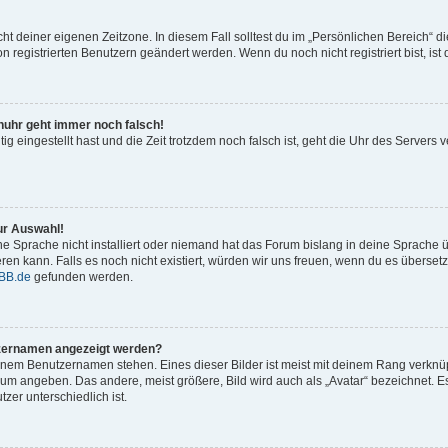
cht deiner eigenen Zeitzone. In diesem Fall solltest du im „Persönlichen Bereich“ d
on registrierten Benutzern geändert werden. Wenn du noch nicht registriert bist, ist d
renuhr geht immer noch falsch!
tig eingestellt hast und die Zeit trotzdem noch falsch ist, geht die Uhr des Servers v
ur Auswahl!
e Sprache nicht installiert oder niemand hat das Forum bislang in deine Sprache ü
ieren kann. Falls es noch nicht existiert, würden wir uns freuen, wenn du es übers
BB.de
gefunden werden.
tzernamen angezeigt werden?
inem Benutzernamen stehen. Eines dieser Bilder ist meist mit deinem Rang verknüpf
um angeben. Das andere, meist größere, Bild wird auch als „Avatar“ bezeichnet. Es
zer unterschiedlich ist.