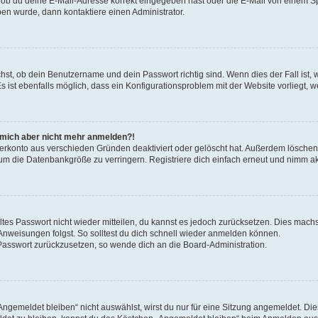
ob du deine E-Mail-Adresse korrekt eingegeben hast oder die E-Mail von einem Spa
ben wurde, dann kontaktiere einen Administrator.
hst, ob dein Benutzername und dein Passwort richtig sind. Wenn dies der Fall ist,
s ist ebenfalls möglich, dass ein Konfigurationsproblem mit der Website vorliegt, 
nn mich aber nicht mehr anmelden?!
zerkonto aus verschieden Gründen deaktiviert oder gelöscht hat. Außerdem löschen 
um die Datenbankgröße zu verringern. Registriere dich einfach erneut und nimm akt
altes Passwort nicht wieder mitteilen, du kannst es jedoch zurücksetzen. Dies mach
Anweisungen folgst. So solltest du dich schnell wieder anmelden können.
n Passwort zurückzusetzen, so wende dich an die Board-Administration.
gemeldet bleiben“ nicht auswählst, wirst du nur für eine Sitzung angemeldet. Di