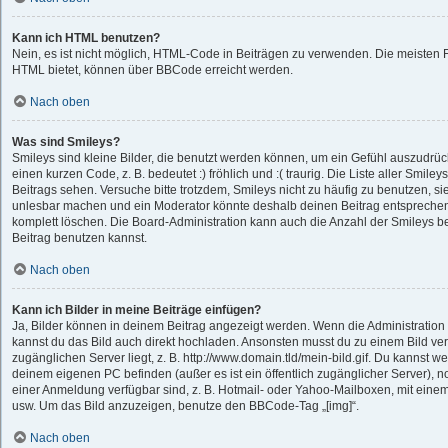
Kann ich HTML benutzen?
Nein, es ist nicht möglich, HTML-Code in Beiträgen zu verwenden. Die meisten 
HTML bietet, können über BBCode erreicht werden.
Nach oben
Was sind Smileys?
Smileys sind kleine Bilder, die benutzt werden können, um ein Gefühl auszudrüc
einen kurzen Code, z. B. bedeutet :) fröhlich und :( traurig. Die Liste aller Smil
Beitrags sehen. Versuche bitte trotzdem, Smileys nicht zu häufig zu benutzen, s
unlesbar machen und ein Moderator könnte deshalb deinen Beitrag entsprechen
komplett löschen. Die Board-Administration kann auch die Anzahl der Smileys b
Beitrag benutzen kannst.
Nach oben
Kann ich Bilder in meine Beiträge einfügen?
Ja, Bilder können in deinem Beitrag angezeigt werden. Wenn die Administration
kannst du das Bild auch direkt hochladen. Ansonsten musst du zu einem Bild verl
zugänglichen Server liegt, z. B. http://www.domain.tld/mein-bild.gif. Du kannst we
deinem eigenen PC befinden (außer es ist ein öffentlich zugänglicher Server), n
einer Anmeldung verfügbar sind, z. B. Hotmail- oder Yahoo-Mailboxen, mit eine
usw. Um das Bild anzuzeigen, benutze den BBCode-Tag „[img]“.
Nach oben