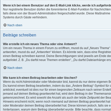
Wenn ich bei einem Benutzer auf den E-Mail-Link klicke, werde ich aufgeford
Nur registrierte Benutzer dürfen die foreninterne E-Mail-Funktion für Nachricht
falls diese von der Board-Administration freigeschaltet wurde. Diese Maßnahme
Systems durch Gäste verhindern.
Nach oben
Beiträge schreiben
Wie erstelle ich ein neues Thema oder eine Antwort?
Um ein neues Thema in einem Forum zu eröffnen, musst du auf „Neues Thema“ k
antworten, musst du auf „Antworten“ klicken. Es könnte sein, dass eine Registrier
einen Beitrag schreiben kannst. Deine Berechtigungen sind jeweils am Ende der
aufgelistet. Z. B. „Du darfst neue Themen erstellen“, „Du darfst Dateianhänge ers
Nach oben
Wie kann ich einen Beitrag bearbeiten oder löschen?
Wenn du nicht Administrator oder Moderator bist, kannst du nur deine eigenen B
Du kannst einen Beitrag bearbeiten, indem du das „Ändere Beitrag“-Symbol für
anklickst; eventuell ist dies nur für einen begrenzten Zeitraum nach seiner Erste
jemand auf deinen Beitrag geantwortet hat, wird dein Beitrag in der Themenansic
gekennzeichnet. Es wird sowohl die Anzahl als auch der letzte Zeitpunkt der Be
Hinweis erscheint nicht, wenn noch niemand auf deinen Beitrag geantwortet hat
oder Moderator deinen Beitrag überarbeitet hat. Diese können jedoch, falls sie es
hinterlassen, warum dein Beitrag überarbeitet wurde. Bitte beachte, dass normal