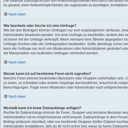
Die maximal zulässige Anzahl von Antwortmöglichkeiten wird durch die Board-Ad
du glaubst, mehr Antwortmöglichkeiten als zugelassen zu benötigen, kontaktiere 
Nach oben
Wie bearbeite oder lösche ich eine Umfrage?
Wie bei den Beiträgen können Umfragen nur vom ursprünglichen Verfasser, ei
Administrator bearbeitet werden. Um eine Umfrage zu bearbeiten, ändere den e
ist immer mit der Umfrage verknüpft. Wenn niemand eine Stimme abgegeben ha
Umfrage löschen oder die Umfrageoption bearbeiten. Sollte allerdings schon e
kann die Umfrage nur noch von Moderatoren oder Administratoren geändert oder
die Manipulation von laufenden Umfragen verhindert werden.
Nach oben
Warum kann ich auf bestimmte Foren nicht zugreifen?
Manche Foren können bestimmten Benutzern oder Gruppen vorbehalten sein. U
zu lesen, zu schreiben oder andere Vorgänge durchzuführen, brauchst du mögl
Berechtigungen. Frage einen Moderator oder Administrator nach entsprechend
Nach oben
Weshalb kann ich keine Dateianhänge anfügen?
Rechte für Dateianhänge können für Foren, Gruppen und einzelne Benutzer ve
Administration hat es möglicherweise nicht erlaubt, Dateianhänge in dem Foru
Beitrag verfassen möchtest, oder nur bestimmte Gruppen dürfen Dateien hochla
Administrator kontaktieren, falls du dir nicht sicher bist, wieso du keine Dateia