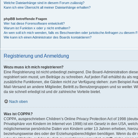
Welche Dateianhänge sind in diesem Forum zulässig?
Kann ich eine Übersicht all meiner Dateianhänge erhalten?
phpBB betreffende Fragen
Wer hat diese Forensoftware entwickelt?
Warum ist Funktion x oder y nicht enthalten?
An wen soll ich mich wenden, falls es Beschwerden oder juristische Anfragen zu diesem F
Wie kann ich einen Administrator des Boards kontaktieren?
Registrierung und Anmeldung
Wozu muss ich mich registrieren?
Eine Registrierung ist nicht unbedingt zwingend. Die Board-Administration dies
registriert sein musst, um Beiträge zu schreiben. Auf jeden Fall erhältst du als regi
zusätzliche Funktionen, die Gästen nicht zur Verfügung stehen: zum Beispiel Avat
Mail-Versand an andere Mitglieder, Beitritt zu Benutzergruppen und so weiter. 
da sie schnell erledigt ist und dir zahlreiche Vorteile bietet.
Nach oben
Was ist COPPA?
COPPA, ausgeschrieben Children’s Online Privacy Protection Act of 1998 (deut
Privatsphäre von Kindern im Internet von 1998) ist ein Gesetz in den USA, welche
möglicherweise persönliche Daten von Kindern unter 13 Jahren erheben, hierzu
beziehungsweise des oder der Erziehungsberechtigten benötigen. Wenn du dir un