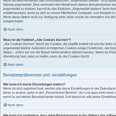
Wenn du beim Anmelden das Kontrollkästchen „Angemeldet bleiben“ nicht auswähl
Sitzung angemeldet. Dies verhindert den Missbrauch deines Benutzerkontos dur
angemeldet zu bleiben, kannst du das Kästchen „Angemeldet bleiben“ beim Anme
empfehlenswert, wenn du dich an einem öffentlichen Computer, zum Beispiel in e
Wenn diese Option nicht zur Verfügung steht, dann wurde sie vermutlich von der
ausgeschaltet.
Nach oben
Wozu ist die Funktion „Alle Cookies löschen“?
„Alle Cookies löschen“ löscht die Cookies, die phpBB erstellt hat und die dafür
angemeldet bleibst. Außerdem ermöglichen Cookies einige Funktionen, wie bei
Status – sofern sie von der Board-Administration aktiviert wurden. Wenn du Pro
Abmeldung hast, kann es helfen, wenn du die Cookies löscht.
Nach oben
Benutzerpräferenzen und -einstellungen
Wie kann ich meine Einstellungen ändern?
Wenn du dich registriert hast, werden alle deine Einstellungen in der Datenban
diese zu ändern, gehe in den „Persönlichen Bereich“; der Link dazu wird meist o
wenn du auf deinen Benutzernamen klickst. Dort kannst du alle deine Einstellu
Nach oben
Wie kann ich verhindern, dass mein Benutzername in der Online-Liste auftau