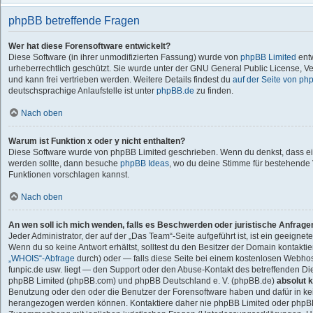
phpBB betreffende Fragen
Wer hat diese Forensoftware entwickelt?
Diese Software (in ihrer unmodifizierten Fassung) wurde von
phpBB Limited
entw
urheberrechtlich geschützt. Sie wurde unter der GNU General Public License, Ver
und kann frei vertrieben werden. Weitere Details findest du
auf der Seite von ph
deutschsprachige Anlaufstelle ist unter
phpBB.de
zu finden.
Nach oben
Warum ist Funktion x oder y nicht enthalten?
Diese Software wurde von phpBB Limited geschrieben. Wenn du denkst, dass ei
werden sollte, dann besuche
phpBB Ideas
, wo du deine Stimme für bestehend
Funktionen vorschlagen kannst.
Nach oben
An wen soll ich mich wenden, falls es Beschwerden oder juristische Anfrag
Jeder Administrator, der auf der „Das Team“-Seite aufgeführt ist, ist ein geeigne
Wenn du so keine Antwort erhältst, solltest du den Besitzer der Domain kontaktie
„WHOIS“-Abfrage
durch) oder — falls diese Seite bei einem kostenlosen Webhoster
funpic.de usw. liegt — den Support oder den Abuse-Kontakt des betreffenden Die
phpBB Limited (phpBB.com) und phpBB Deutschland e. V. (phpBB.de)
absolut k
Benutzung oder den oder die Benutzer der Forensoftware haben und dafür in ke
herangezogen werden können. Kontaktiere daher nie phpBB Limited oder phpBB