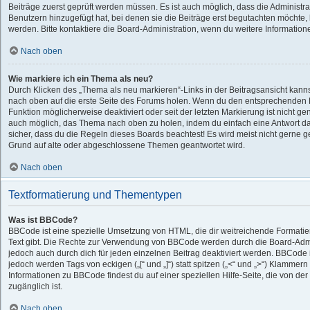
Beiträge zuerst geprüft werden müssen. Es ist auch möglich, dass die Administra
Benutzern hinzugefügt hat, bei denen sie die Beiträge erst begutachten möchte, b
werden. Bitte kontaktiere die Board-Administration, wenn du weitere Information
Nach oben
Wie markiere ich ein Thema als neu?
Durch Klicken des „Thema als neu markieren“-Links in der Beitragsansicht kan
nach oben auf die erste Seite des Forums holen. Wenn du den entsprechenden Lin
Funktion möglicherweise deaktiviert oder seit der letzten Markierung ist nicht g
auch möglich, das Thema nach oben zu holen, indem du einfach eine Antwort dar
sicher, dass du die Regeln dieses Boards beachtest! Es wird meist nicht gerne g
Grund auf alte oder abgeschlossene Themen geantwortet wird.
Nach oben
Textformatierung und Thementypen
Was ist BBCode?
BBCode ist eine spezielle Umsetzung von HTML, die dir weitreichende Formatie
Text gibt. Die Rechte zur Verwendung von BBCode werden durch die Board-Adm
jedoch auch durch dich für jeden einzelnen Beitrag deaktiviert werden. BBCode 
jedoch werden Tags von eckigen („[“ und „]“) statt spitzen („<“ und „>“) Klammer
Informationen zu BBCode findest du auf einer speziellen Hilfe-Seite, die von der
zugänglich ist.
Nach oben