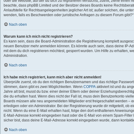
oder die Website, auf der du dich zu registrieren versuchst, zutrifft, ziehe einen r
beachte, dass phpBB Limited und der Besitzer dieses Boards keine Rechtsberat
Anlaufstelle für Rechtsangelegenheiten jeglicher Art ist; außer solchen, die unte
wenden, falls es Beschwerden oder juristische Anfragen zu diesem Forum gibt?
Nach oben
Warum kann ich mich nicht registrieren?
Es kann sein, dass die Board-Administration die Registrierung komplett ausgesch
neuen Benutzer mehr anmelden können. Es könnte auch sein, dass deine IP-Ad
mit dem du dich registrieren möchtest, gesperrt wurden. Um Hilfe zu erhalten, w
Administration.
Nach oben
Ich habe mich registriert, kann mich aber nicht anmelden!
Überprüfe zuerst, ob du den richtigen Benutzernamen und das richtige Passwor
stimmen, dann gibt es zwei Möglichkeiten. Wenn
COPPA
aktiviert ist und du an
Jahre alt bist, musst du bzw. einer deiner Eltern oder deiner Erziehungsberecht
die du erhalten hast. Wenn dies nicht der Fall ist, muss dein Benutzerkonto vielle
Boards müssen alle neu angemeldeten Mitglieder erst freigeschaltet werden – e
erledigen oder ein Administrator. Bei der Registrierung wurde dir mitgeteilt, ob ei
nicht. Wenn du eine E-Mail erhalten hast, folge den dort enthaltenen Anweisung
E-Mail-Adresse korrekt eingegeben hast oder die E-Mail von einem Spam-Filter 
sicher bist, dass deine E-Mail-Adresse korrekt eingegeben wurde, dann kontaktie
Nach oben