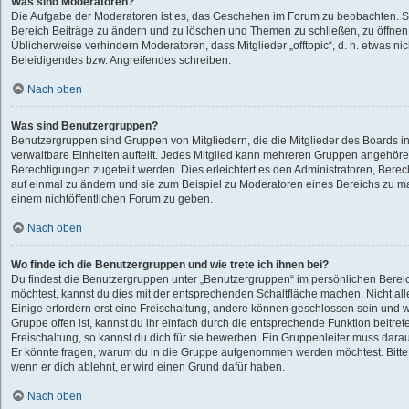
Was sind Moderatoren?
Die Aufgabe der Moderatoren ist es, das Geschehen im Forum zu beobachten. S
Bereich Beiträge zu ändern und zu löschen und Themen zu schließen, zu öffnen,
Üblicherweise verhindern Moderatoren, dass Mitglieder „offtopic“, d. h. etwas 
Beleidigendes bzw. Angreifendes schreiben.
Nach oben
Was sind Benutzergruppen?
Benutzergruppen sind Gruppen von Mitgliedern, die die Mitglieder des Boards in
verwaltbare Einheiten aufteilt. Jedes Mitglied kann mehreren Gruppen angehö
Berechtigungen zugeteilt werden. Dies erleichtert es den Administratoren, Bere
auf einmal zu ändern und sie zum Beispiel zu Moderatoren eines Bereichs zu ma
einem nichtöffentlichen Forum zu geben.
Nach oben
Wo finde ich die Benutzergruppen und wie trete ich ihnen bei?
Du findest die Benutzergruppen unter „Benutzergruppen“ im persönlichen Bereic
möchtest, kannst du dies mit der entsprechenden Schaltfläche machen. Nicht all
Einige erfordern erst eine Freischaltung, andere können geschlossen sein und w
Gruppe offen ist, kannst du ihr einfach durch die entsprechende Funktion beitret
Freischaltung, so kannst du dich für sie bewerben. Ein Gruppenleiter muss dar
Er könnte fragen, warum du in die Gruppe aufgenommen werden möchtest. Bitte 
wenn er dich ablehnt, er wird einen Grund dafür haben.
Nach oben