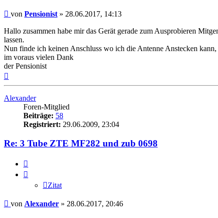
Beitrag
von
Pensionist
»
28.06.2017, 14:13
Hallo zusammen habe mir das Gerät gerade zum Ausprobieren Mitgen
lassen.
Nun finde ich keinen Anschluss wo ich die Antenne Anstecken kann, 
im voraus vielen Dank
der Pensionist
Nach
oben
Alexander
Foren-Mitglied
Beiträge:
58
Registriert:
29.06.2009, 23:04
Re: 3 Tube ZTE MF282 und zub 0698
Zitat
Zitat
Beitrag
von
Alexander
»
28.06.2017, 20:46