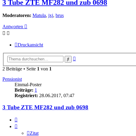
3 Tube ZTE MF282 und zub 0698
Moderatoren:
Matula
,
jxj
,
brus
Antworten
Druckansicht
Erweiterte
Suche
Suche
2 Beiträge • Seite
1
von
1
Pensionist
Einmal-Poster
Beiträge:
1
Registriert:
28.06.2017, 07:47
3 Tube ZTE MF282 und zub 0698
Zitat
Zitat