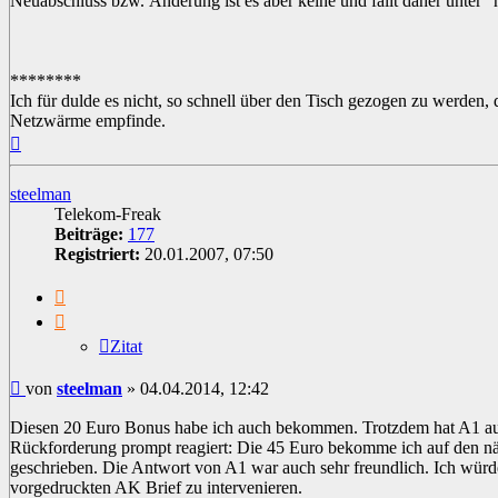
Neuabschluss bzw. Änderung ist es aber keine und fällt daher unter "n
********
Ich für dulde es nicht, so schnell über den Tisch gezogen zu werden, 
Netzwärme empfinde.
Nach
oben
steelman
Telekom-Freak
Beiträge:
177
Registriert:
20.01.2007, 07:50
Zitat
Zitat
Beitrag
von
steelman
»
04.04.2014, 12:42
Diesen 20 Euro Bonus habe ich auch bekommen. Trotzdem hat A1 auf
Rückforderung prompt reagiert: Die 45 Euro bekomme ich auf den n
geschrieben. Die Antwort von A1 war auch sehr freundlich. Ich würd
vorgedruckten AK Brief zu intervenieren.