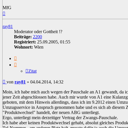
MfG
Nach
oben
ray81
Moderator oder Gottheit !?
Beiträge:
2200
Registriert:
25.09.2005, 01:55
Wohnort:
Wien
Zitat
Zitat
Beitrag
von
ray81
»
04.04.2014, 14:32
Moin, ich habe mich auch wegen der Pauschale an A1 gewandt, da ic
jener Zeit abgeschlossen habe. Auch mir wurde von A1 eine Kulanzgu
geboten, mit dem Hinweis allerdings, dass ich im 9.2012 einen Umzu
Umzugsservice in Anspruch genommen habe und es sich ab diesem Z
"Produktwechsel" handelt, der neuen ABG unterliegt.
Ergo, unterliegt mein derzeitiger Vertrag der Zwangs-Pauschale.
Ich habe aber keinen Produktwechsel gehabt, absolut gleiches Produkt
Tel-Nummer - am anderen Platz halt, musste dafür ja auch die Umzu