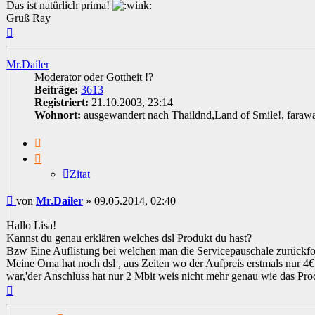
Das ist natürlich prima!
Gruß Ray
Nach
oben
Mr.Dailer
Moderator oder Gottheit !?
Beiträge:
3613
Registriert:
21.10.2003, 23:14
Wohnort:
ausgewandert nach Thaildnd,Land of Smile!, faraw
Zitat
Zitat
Beitrag
von
Mr.Dailer
»
09.05.2014, 02:40
Hallo Lisa!
Kannst du genau erklären welches dsl Produkt du hast?
Bzw Eine Auflistung bei welchen man die Servicepauschale zurückf
Meine Oma hat noch dsl , aus Zeiten wo der Aufpreis erstmals nur 
war,'der Anschluss hat nur 2 Mbit weis nicht mehr genau wie das Pro
Nach
oben