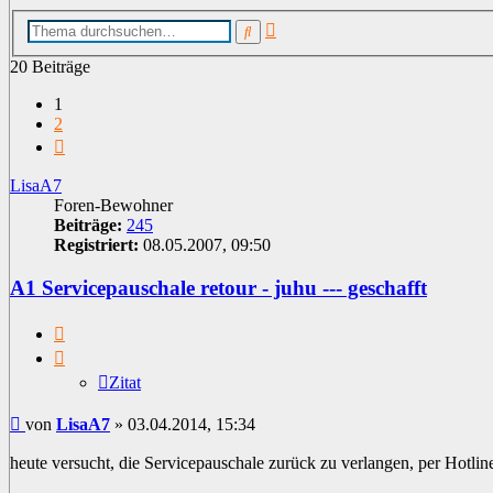
Erweiterte
Suche
Suche
20 Beiträge
1
2
Nächste
LisaA7
Foren-Bewohner
Beiträge:
245
Registriert:
08.05.2007, 09:50
A1 Servicepauschale retour - juhu --- geschafft
Zitat
Zitat
Beitrag
von
LisaA7
»
03.04.2014, 15:34
heute versucht, die Servicepauschale zurück zu verlangen, per Hotlin