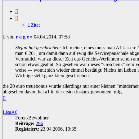
Zitat
Zitat
Beitrag
von
r a g e
»
04.04.2014, 07:58
Stefan hat geschrieben:
Ich meine, eines muss man A1 lassen:
man € 20,-, um damit dann auf ewig die Servicepauschale abge
Vermutlich war zu dieser Zeit das Gerichts-Verfahren schon a
schon etwas geahnt. So gesehen war dieses "Geschenk" sehr 
weise --- womit sich wieder einmal bestätigt: Nichts im Leben i
Wichtige steht ganz klein geschrieben.
die 20 euro treuebonus wurde allerdings nur einer kleinen "minderhe
abgesehen davon hat a1 in der ersten instanz gewonnen. mfg
Nach
oben
LisaA6
Foren-Bewohner
Beiträge:
296
Registriert:
23.04.2006, 10:35