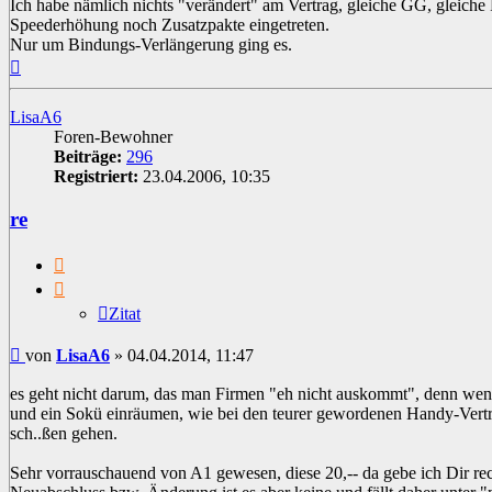
Ich habe nämlich nichts "verändert" am Vertrag, gleiche GG, gleiche
Speederhöhung noch Zusatzpakte eingetreten.
Nur um Bindungs-Verlängerung ging es.
Nach
oben
LisaA6
Foren-Bewohner
Beiträge:
296
Registriert:
23.04.2006, 10:35
re
Zitat
Zitat
Beitrag
von
LisaA6
»
04.04.2014, 11:47
es geht nicht darum, das man Firmen "eh nicht auskommt", denn wen
und ein Sokü einräumen, wie bei den teurer gewordenen Handy-Vert
sch..ßen gehen.
Sehr vorrauschauend von A1 gewesen, diese 20,-- da gebe ich Dir rec