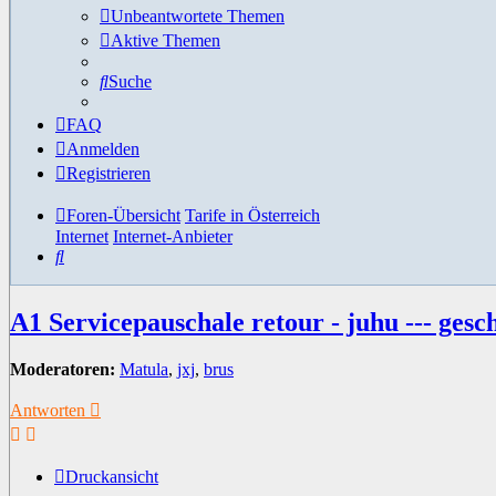
Unbeantwortete Themen
Aktive Themen
Suche
FAQ
Anmelden
Registrieren
Foren-Übersicht
Tarife in Österreich
Internet
Internet-Anbieter
Suche
A1 Servicepauschale retour - juhu --- gesch
Moderatoren:
Matula
,
jxj
,
brus
Antworten
Druckansicht