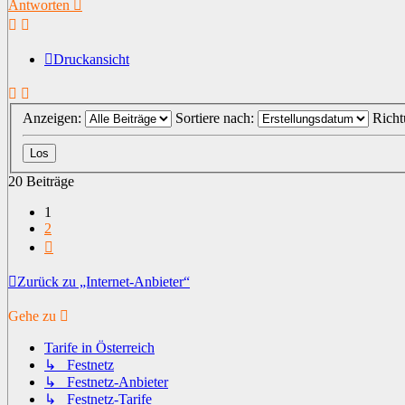
Antworten
Druckansicht
Anzeigen:
Sortiere nach:
Rich
20 Beiträge
1
2
Nächste
Zurück zu „Internet-Anbieter“
Gehe zu
Tarife in Österreich
↳ Festnetz
↳ Festnetz-Anbieter
↳ Festnetz-Tarife