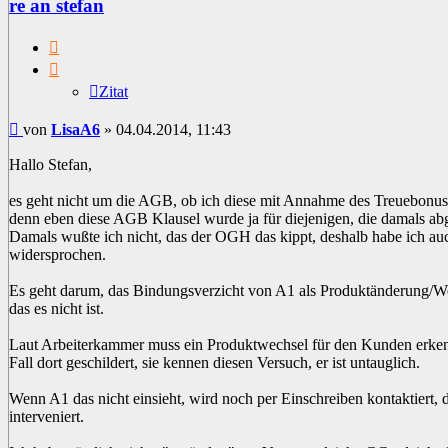
re an stefan
Zitat
Zitat
Beitrag
von
LisaA6
»
04.04.2014, 11:43
Hallo Stefan,
es geht nicht um die AGB, ob ich diese mit Annahme des Treuebonus a
denn eben diese AGB Klausel wurde ja für diejenigen, die damals ab
Damals wußte ich nicht, das der OGH das kippt, deshalb habe ich auc
widersprochen.
Es geht darum, das Bindungsverzicht von A1 als Produktänderung/We
das es nicht ist.
Laut Arbeiterkammer muss ein Produktwechsel für den Kunden erken
Fall dort geschildert, sie kennen diesen Versuch, er ist untauglich.
Wenn A1 das nicht einsieht, wird noch per Einschreiben kontaktiert,
interveniert.