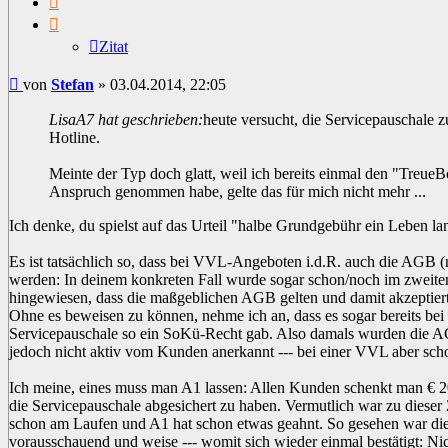
Zitat
Beitrag
von
Stefan
»
03.04.2014, 22:05
LisaA7 hat geschrieben:
heute versucht, die Servicepauschale z
Hotline.
Meinte der Typ doch glatt, weil ich bereits einmal den "TreueB
Anspruch genommen habe, gelte das für mich nicht mehr ...
Ich denke, du spielst auf das Urteil "halbe Grundgebühr ein Leben la
Es ist tatsächlich so, dass bei VVL-Angeboten i.d.R. auch die AGB (n
werden: In deinem konkreten Fall wurde sogar schon/noch im zweite
hingewiesen, dass die maßgeblichen AGB gelten und damit akzeptier
Ohne es beweisen zu können, nehme ich an, dass es sogar bereits bei
Servicepauschale so ein SoKü-Recht gab. Also damals wurden die A
jedoch nicht aktiv vom Kunden anerkannt --- bei einer VVL aber sch
Ich meine, eines muss man A1 lassen: Allen Kunden schenkt man € 2
die Servicepauschale abgesichert zu haben. Vermutlich war zu dieser 
schon am Laufen und A1 hat schon etwas geahnt. So gesehen war di
vorausschauend und weise --- womit sich wieder einmal bestätigt: Nic