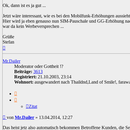
Ok, dann ist es ja gut ...
Jetzt wäre interessant, wie es bei den Mobilfunk-Erhöhungen aussieht 
Hier wird ja eben genauso nun SIM-Pauschale und GG-Erhöhung nach
war da kein Werbeversprechen ...
Grüße
Stefan
Nach
oben
Mr.Dailer
Moderator oder Gottheit !?
Beiträge:
3613
Registriert:
21.10.2003, 23:14
Wohnort:
ausgewandert nach Thaildnd,Land of Smile!, faraw
Zitat
Zitat
Beitrag
von
Mr.Dailer
»
13.04.2014, 12:27
Das heist jetz also automatisch bekommen Betroffene Kunden, die S