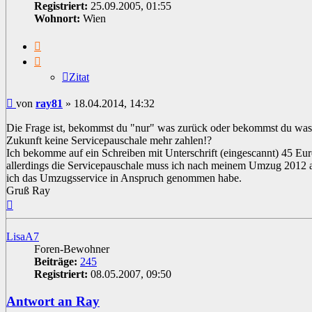
Registriert:
25.09.2005, 01:55
Wohnort:
Wien
Zitat
Zitat
Beitrag
von
ray81
»
18.04.2014, 14:32
Die Frage ist, bekommst du "nur" was zurück oder bekommst du was
Zukunft keine Servicepauschale mehr zahlen!?
Ich bekomme auf ein Schreiben mit Unterschrift (eingescannt) 45 Eu
allerdings die Servicepauschale muss ich nach meinem Umzug 2012 al
ich das Umzugsservice in Anspruch genommen habe.
Gruß Ray
Nach
oben
LisaA7
Foren-Bewohner
Beiträge:
245
Registriert:
08.05.2007, 09:50
Antwort an Ray