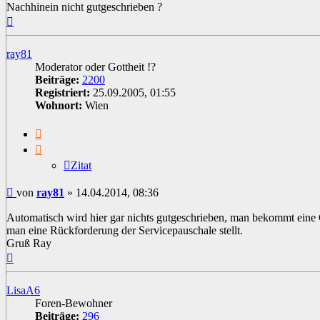
Nachhinein nicht gutgeschrieben ?
Nach
oben
ray81
Moderator oder Gottheit !?
Beiträge:
2200
Registriert:
25.09.2005, 01:55
Wohnort:
Wien
Zitat
Zitat
Beitrag
von
ray81
»
14.04.2014, 08:36
Automatisch wird hier gar nichts gutgeschrieben, man bekommt eine G
man eine Rückforderung der Servicepauschale stellt.
Gruß Ray
Nach
oben
LisaA6
Foren-Bewohner
Beiträge:
296