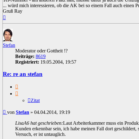
... würd mich interessieren, ob die AK bei so einem Fall auch einen P
Gruß Ray
Nach
oben
Stefan
Moderator oder Gottheit !?
Beiträge:
8619
Registriert:
19.05.2004, 19:57
Re: re an stefan
Zitat
Zitat
Beitrag
von
Stefan
»
04.04.2014, 19:19
LisaA6 hat geschrieben:
Laut Arbeiterkammer muss ein Produk
Kunden erkennbar sein, ich habe meinen Fall dort geschildert, 
Versuch, er ist untauglich.