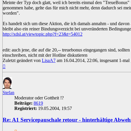
Meinte der Typ doch glatt, weil ich bereits einmal den "TreueBonus"
genommen habe, gelte das für mich nicht mehr, denn dadurch sei mei
worden".
Es handelt sich um diese Aktion, die ich damals annahm - und davon a
bleibt also ein reiner Bindungsverzicht bei unveränderten Bedingunge
http://xdsl.at/viewtopic.php?f=23&t=54012
edit: auch jene, die auf die 20,-- treuebonus eingegangen sind, sollten
einschreiben, nicht mit der Hotline diskutieren
Zuletzt geändert von
LisaA7
am 16.04.2014, 22:06, insgesamt 1-mal 
Nach
oben
Stefan
Moderator oder Gottheit !?
Beiträge:
8619
Registriert:
19.05.2004, 19:57
Re: A1 Servicepauschale retour - hinterhältige Abwe
Zitat