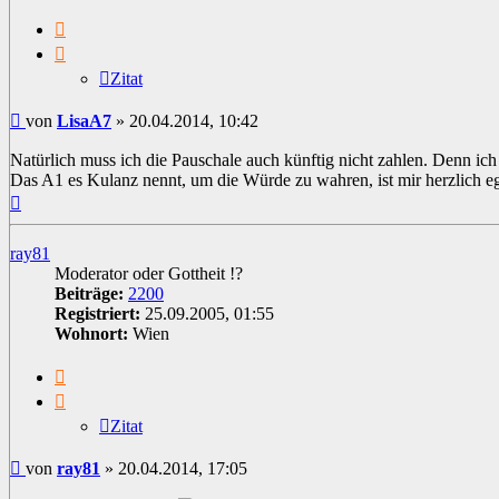
Zitat
Zitat
Beitrag
von
LisaA7
»
20.04.2014, 10:42
Natürlich muss ich die Pauschale auch künftig nicht zahlen. Denn ich 
Das A1 es Kulanz nennt, um die Würde zu wahren, ist mir herzlich eg
Nach
oben
ray81
Moderator oder Gottheit !?
Beiträge:
2200
Registriert:
25.09.2005, 01:55
Wohnort:
Wien
Zitat
Zitat
Beitrag
von
ray81
»
20.04.2014, 17:05