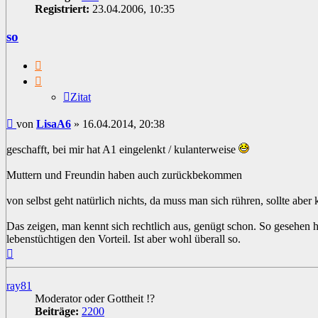
Registriert:
23.04.2006, 10:35
so
Zitat
Zitat
Beitrag
von
LisaA6
»
16.04.2014, 20:38
geschafft, bei mir hat A1 eingelenkt / kulanterweise
Muttern und Freundin haben auch zurückbekommen
von selbst geht natürlich nichts, da muss man sich rühren, sollte aber k
Das zeigen, man kennt sich rechtlich aus, genügt schon. So gesehen 
lebenstüchtigen den Vorteil. Ist aber wohl überall so.
Nach
oben
ray81
Moderator oder Gottheit !?
Beiträge:
2200