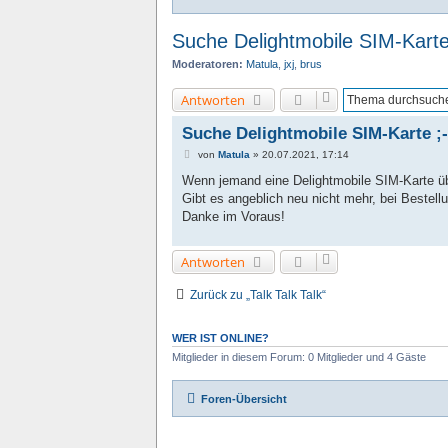
Suche Delightmobile SIM-Karte
Moderatoren:
Matula
,
jxj
,
brus
Antworten
Suche Delightmobile SIM-Karte ;-
B
von
Matula
»
20.07.2021, 17:14
e
i
Wenn jemand eine Delightmobile SIM-Karte üb
t
Gibt es angeblich neu nicht mehr, bei Best
r
a
Danke im Voraus!
g
Antworten
Zurück zu „Talk Talk Talk“
WER IST ONLINE?
Mitglieder in diesem Forum: 0 Mitglieder und 4 Gäste
Foren-Übersicht