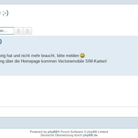
 ;-)
Suche
Erweiterte Suche
)
rig hat und nicht mehr braucht, bitte melden
ellung über die Homepage kommen Vectonemobile SIM-Karten!
Powered by
phpBB
® Forum Software © phpBB Limited
Deutsche Übersetzung durch
phpBB.de