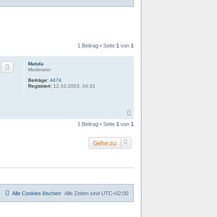
1 Beitrag • Seite
1
von
1
Matula
Moderator
Beiträge:
4474
Registriert:
12.10.2003, 04:31
N
a
1 Beitrag • Seite
1
von
1
c
h
o
Gehe zu
b
e
n
Alle Cookies löschen
Alle Zeiten sind
UTC+02:00