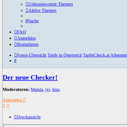
Unbeantwortete Themen
Aktive Themen
Suche
FAQ
Anmelden
Registrieren
Foren-Übersicht
Tarife in Österreich
TarifeCheck.at Allgeme
Suche
Der neue Checker!
Moderatoren:
Matula
,
jxj
,
brus
Antworten
Druckansicht