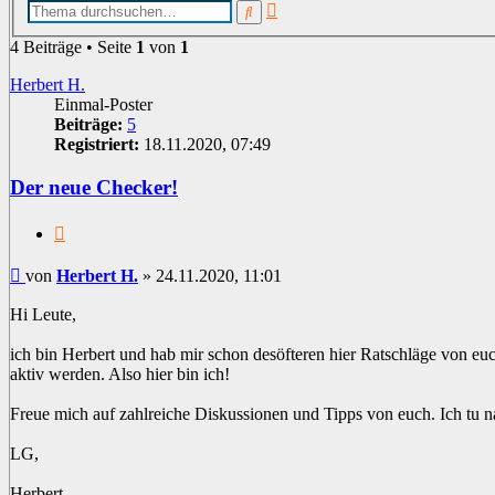
Erweiterte
Suche
Suche
4 Beiträge • Seite
1
von
1
Herbert H.
Einmal-Poster
Beiträge:
5
Registriert:
18.11.2020, 07:49
Der neue Checker!
Zitat
Beitrag
von
Herbert H.
»
24.11.2020, 11:01
Hi Leute,
ich bin Herbert und hab mir schon desöfteren hier Ratschläge von euc
aktiv werden. Also hier bin ich!
Freue mich auf zahlreiche Diskussionen und Tipps von euch. Ich tu nat
LG,
Herbert.