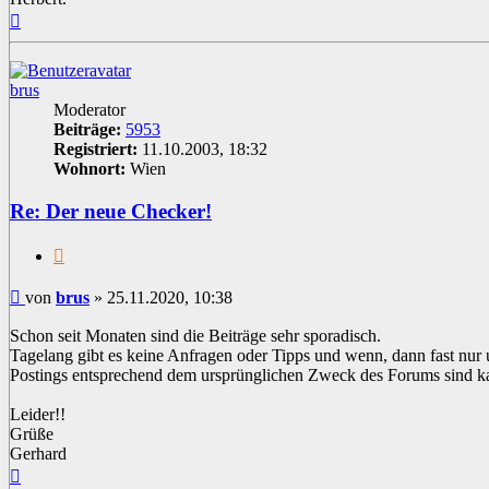
Nach
oben
brus
Moderator
Beiträge:
5953
Registriert:
11.10.2003, 18:32
Wohnort:
Wien
Re: Der neue Checker!
Zitat
Beitrag
von
brus
»
25.11.2020, 10:38
Schon seit Monaten sind die Beiträge sehr sporadisch.
Tagelang gibt es keine Anfragen oder Tipps und wenn, dann fast nur 
Postings entsprechend dem ursprünglichen Zweck des Forums sind k
Leider!!
Grüße
Gerhard
Nach