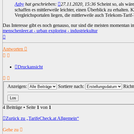
Azby
hat geschrieben:
27.11.2020, 15:36
Scheint so, als wär
schaffen es mittlerweile leichter, einen Überblick zu erhalten
Vergleichsportalen liegen, die mittlerweile auch Telekom-Tarif-
Das Interesse gibt es noch genauso, nur sind die meisten momentan i
menschenleer.at - urban exploring - industriekultur
Nach
oben
Antworten
Druckansicht
Anzeigen:
Sortiere nach:
Rich
4 Beiträge • Seite
1
von
1
Zurück zu „TarifeCheck.at Allgemein“
Gehe zu