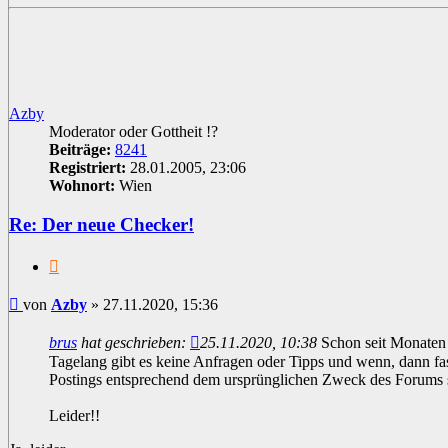
oben
Azby
Moderator oder Gottheit !?
Beiträge:
8241
Registriert:
28.01.2005, 23:06
Wohnort:
Wien
Re: Der neue Checker!
Zitat
Beitrag
von
Azby
»
27.11.2020, 15:36
brus
hat geschrieben:
25.11.2020, 10:38
Schon seit Monaten s
Tagelang gibt es keine Anfragen oder Tipps und wenn, dann fas
Postings entsprechend dem ursprünglichen Zweck des Forums 
Leider!!