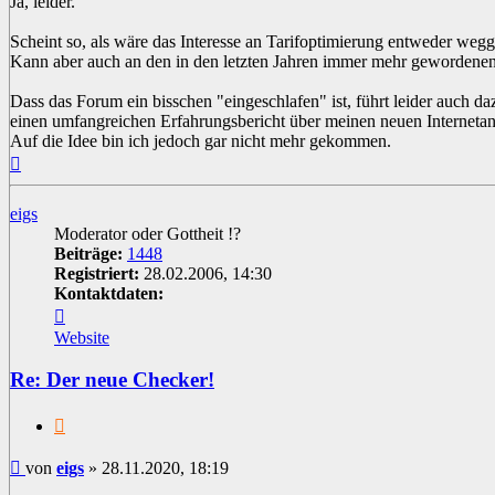
Ja, leider.
Scheint so, als wäre das Interesse an Tarifoptimierung entweder wegge
Kann aber auch an den in den letzten Jahren immer mehr gewordenen V
Dass das Forum ein bisschen "eingeschlafen" ist, führt leider auch d
einen umfangreichen Erfahrungsbericht über meinen neuen Interneta
Auf die Idee bin ich jedoch gar nicht mehr gekommen.
Nach
oben
eigs
Moderator oder Gottheit !?
Beiträge:
1448
Registriert:
28.02.2006, 14:30
Kontaktdaten:
Kontaktdaten
von
Website
eigs
Re: Der neue Checker!
Zitat
Beitrag
von
eigs
»
28.11.2020, 18:19