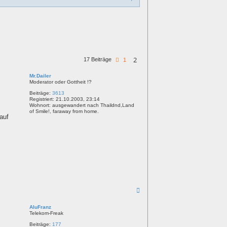
u
c
h
e
2
17 Beiträge
V
1
o
r
Mr.Dailer
h
Moderator oder Gottheit !?
e
r
Beiträge:
3613
i
Registriert:
21.10.2003, 23:14
g
Wohnort:
ausgewandert nach Thaildnd,Land
e
of Smile!, faraway from home.
auf
N
a
c
AluFranz
h
Telekom-Freak
o
b
Beiträge:
177