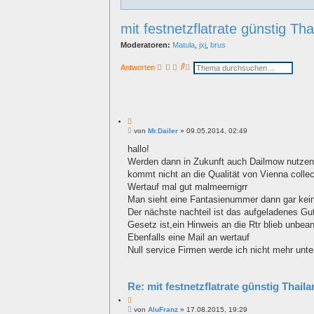
mit festnetzflatrate günstig Th
Moderatoren:
Matula
,
jxj
,
brus
S
E
Antworten
u
r
c
w
h
e
e
i
t
e
Z
r
B
i
von
Mr.Dailer
»
09.05.2014, 02:49
t
e
e
t
i
hallo!
S
a
t
u
Werden dann in Zukunft auch Dailmow nutzen
t
r
c
a
kommt nicht an die Qualität von Vienna collec
h
g
e
Wertauf mal gut malmeemigrr
Man sieht eine Fantasienummer dann gar kein
Der nächste nachteil ist das aufgeladenes Gu
Gesetz ist,ein Hinweis an die Rtr blieb unbean
Ebenfalls eine Mail an wertauf
Null service Firmen werde ich nicht mehr unte
Re: mit festnetzflatrate günstig Thail
Z
B
i
von
AluFranz
»
17.08.2015, 19:29