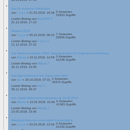
Aus für anonyme SIM-Karten
5
Antworten
von
r a g e
»
21.02.2018, 16:36
51823
Zugriffe
Letzter Beitrag
von
Boy2006
31.12.2018, 17:23
Netztest 2018
7
Antworten
von
r a g e
»
05.10.2018, 08:10
53658
Zugriffe
Letzter Beitrag
von
r a g e
11.12.2018, 07:22
bob Weihnachtsaktion 2018: Datenguthaben ins Folgemonat mitnehmen
0
Antworten
von
Matula
»
16.11.2018, 14:58
41238
Zugriffe
Letzter Beitrag
von
Matula
16.11.2018, 14:58
bob App funktioniert seit Tagen nicht mehr
2
Antworten
von
tszr
»
29.10.2018, 07:31
34374
Zugriffe
Letzter Beitrag
von
tszr
06.11.2018, 06:37
bob: Gratis Rufnummernmitnahme ab 14.05.2018
0
Antworten
von
Matula
»
15.05.2018, 15:46
41365
Zugriffe
Letzter Beitrag
von
Matula
15.05.2018, 15:46
Mobilfunk-Diskonter verschärfen Preisschlacht
0
Antworten
von
r a g e
»
23.04.2018, 12:44
41230
Zugriffe