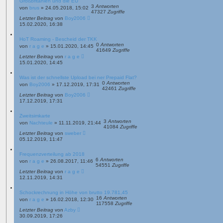
Großbritanien und die EU
3
Antworten
von
brus
»
24.05.2018, 15:02
47327
Zugriffe
Letzter Beitrag
von
Boy2006
15.02.2020, 16:38
HoT Roaming - Bescheid der TKK
0
Antworten
von
r a g e
»
15.01.2020, 14:45
41649
Zugriffe
Letzter Beitrag
von
r a g e
15.01.2020, 14:45
Was ist der schnellste Upload bei ner Prepaid Flat?
0
Antworten
von
Boy2006
»
17.12.2019, 17:31
42461
Zugriffe
Letzter Beitrag
von
Boy2006
17.12.2019, 17:31
Zweitsimkarte
3
Antworten
von
Nachteule
»
11.11.2019, 21:44
41084
Zugriffe
Letzter Beitrag
von
sweber
05.12.2019, 11:47
Frequenzverteilung ab 2018
6
Antworten
von
r a g e
»
26.08.2017, 11:46
54551
Zugriffe
Letzter Beitrag
von
r a g e
12.11.2019, 14:31
Schockrechnung in Höhe von brutto 19.781,45
16
Antworten
von
r a g e
»
16.02.2018, 12:30
117558
Zugriffe
Letzter Beitrag
von
Azby
30.09.2019, 17:26