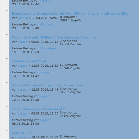
Letzter Beitrag
von
r a g e
23.04.2018, 12:44
B.free/yesss/bob-Startpakete bei der Post -50% wg. Umstellung auf riskfree-SIMs
0
Antworten
von
Matula
»
23.03.2018, 02:40
35914
Zugriffe
Letzter Beitrag
von
Matula
23.03.2018, 02:40
Kostenfalle Handy: 60 Euro für Einschalten nach Landung
3
Antworten
von
r a g e
»
05.03.2018, 13:13
29584
Zugriffe
Letzter Beitrag
von
bluepepper
15.03.2018, 12:33
T-Mobile schaltet 2G ab
1
Antworten
von
r a g e
»
13.03.2018, 11:33
23769
Zugriffe
Letzter Beitrag
von
r a g e
13.03.2018, 14:42
A1 startet Familien-Bonusprogramm Connect Plus
0
Antworten
von
r a g e
»
12.03.2018, 13:48
34987
Zugriffe
Letzter Beitrag
von
r a g e
12.03.2018, 13:48
"3" vor Markteistieg in Deutschland ?
0
Antworten
von
r a g e
»
08.03.2018, 13:05
35450
Zugriffe
Letzter Beitrag
von
r a g e
08.03.2018, 13:05
Netztest 2017
11
Antworten
von
r a g e
»
18.11.2017, 08:12