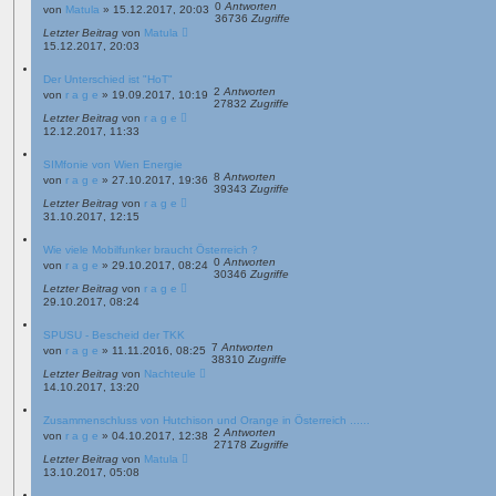
0
Antworten
von
Matula
»
15.12.2017, 20:03
36736
Zugriffe
Letzter Beitrag
von
Matula
15.12.2017, 20:03
Der Unterschied ist "HoT"
2
Antworten
von
r a g e
»
19.09.2017, 10:19
27832
Zugriffe
Letzter Beitrag
von
r a g e
12.12.2017, 11:33
SIMfonie von Wien Energie
8
Antworten
von
r a g e
»
27.10.2017, 19:36
39343
Zugriffe
Letzter Beitrag
von
r a g e
31.10.2017, 12:15
Wie viele Mobilfunker braucht Österreich ?
0
Antworten
von
r a g e
»
29.10.2017, 08:24
30346
Zugriffe
Letzter Beitrag
von
r a g e
29.10.2017, 08:24
SPUSU - Bescheid der TKK
7
Antworten
von
r a g e
»
11.11.2016, 08:25
38310
Zugriffe
Letzter Beitrag
von
Nachteule
14.10.2017, 13:20
Zusammenschluss von Hutchison und Orange in Österreich ......
2
Antworten
von
r a g e
»
04.10.2017, 12:38
27178
Zugriffe
Letzter Beitrag
von
Matula
13.10.2017, 05:08