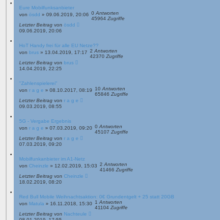
Eure Mobilfunksanbieter
0
Antworten
von
ösdd
»
09.06.2019, 20:06
45964
Zugriffe
Letzter Beitrag
von
ösdd
09.06.2019, 20:06
HoT Handy frei für alle EU Netze??
2
Antworten
von
brus
»
13.04.2019, 17:17
42370
Zugriffe
Letzter Beitrag
von
brus
14.04.2019, 22:25
"Zahlenspielerei"
10
Antworten
von
r a g e
»
08.10.2017, 08:19
65846
Zugriffe
Letzter Beitrag
von
r a g e
09.03.2019, 08:55
5G - Vergabe Ergebnis
0
Antworten
von
r a g e
»
07.03.2019, 09:20
45107
Zugriffe
Letzter Beitrag
von
r a g e
07.03.2019, 09:20
Mobilfunkanbieter im A1-Netz
2
Antworten
von
Cheinzle
»
12.02.2019, 15:03
41466
Zugriffe
Letzter Beitrag
von
Cheinzle
18.02.2019, 08:20
Red Bull Mobile Weihnachtsaktion: 0€ Grundentgelt + 25 statt 20GB
1
Antworten
von
Matula
»
16.11.2018, 15:30
41104
Zugriffe
Letzter Beitrag
von
Nachteule
08.01.2019, 17:55