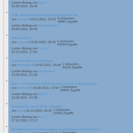
Letzter Beitrag
von
brus
01.06.2024, 18:46
BOB: Wieder einmal Verschlechterungen für alle!
8
Antworten
von
Matula
»
24.01.2021, 23:35
49967
Zugriffe
Letzter Beitrag
von
SimonMathis
26.09.2023, 20:48
Netztest 2019
6
Antworten
von
r a g e
»
13.02.2020, 08:05
55059
Zugriffe
Letzter Beitrag
von
r a g e
02.12.2021, 17:41
Dummie-Frage zur Kündigung
1
Antworten
von
Nachteule
»
10.04.2021, 19:44
31103
Zugriffe
Letzter Beitrag
von
ubuntunix
23.09.2021, 21:09
Bob -> automatische Änderung des Limits bei Softwareupdate
1
Antworten
von
harry113
»
03.08.2021, 13:53
28603
Zugriffe
Letzter Beitrag
von
Azby
15.08.2021, 07:09
Kartensperre trotz € 68,00 Guthaben
4
Antworten
von
kurt
»
22.12.2020, 00:55
41062
Zugriffe
Letzter Beitrag
von
brus
27.12.2020, 17:17
Abofallenbetrug,der Gesetzgeber ist gefordert und macht nichts!
2
Antworten