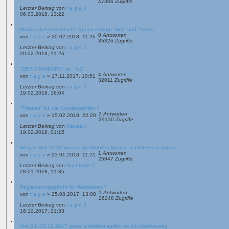
47366
Zugriffe
Letzter Beitrag
von
r a g e
06.03.2018, 13:22
Mobilfunk-Preisschlacht: Spusu schlägt "Hot" und "Yesss"
0
Antworten
von
r a g e
»
20.02.2018, 11:26
35326
Zugriffe
Letzter Beitrag
von
r a g e
20.02.2018, 11:26
"DER STANDARD" vs. "A1"
4
Antworten
von
r a g e
»
17.11.2017, 10:51
32011
Zugriffe
Letzter Beitrag
von
r a g e
19.02.2018, 16:04
"Friesiert" A1 die Kundenzahlen ?
3
Antworten
von
r a g e
»
15.02.2018, 22:20
29130
Zugriffe
Letzter Beitrag
von
Matula
19.02.2018, 01:15
Wegen Hot: 2018 werden die Mobilfunkpreise in Österreich sinken
1
Antworten
von
r a g e
»
23.01.2018, 11:21
25947
Zugriffe
Letzter Beitrag
von
Nachteule
28.01.2018, 11:35
Registrierungspflicht für Wertkarten ?
1
Antworten
von
r a g e
»
25.08.2017, 13:08
26248
Zugriffe
Letzter Beitrag
von
r a g e
16.12.2017, 21:33
Von 24.-26.12.2017 gratis unlimitiert surfen mit A1-Mobilvertrag