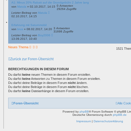
A1: Minus 20% Rabatt auf die Grundgebühr 2 Jahre lang
0
Antworten
von
Matula
»
02.10.2017, 14:15
29264
Zugriffe
Letzter Beitrag
von
Matula
02.10.2017, 14:15
Erfahrung mit Saturnmobil
3
Antworten
von
brus
»
08.02.2017, 14:20
31698
Zugriffe
Letzter Beitrag
von
Boy2006
13.09.2017, 10:40
Neues Thema
1521 The
Zurück zur Foren-Übersicht
BERECHTIGUNGEN IN DIESEM FORUM
Du darfst
keine
neuen Themen in diesem Forum erstellen.
Du darfst
keine
Antworten zu Themen in diesem Forum erstellen.
Du darfst deine Beiträge in diesem Forum
nicht
ändern.
Du darfst deine Beiträge in diesem Forum
nicht
löschen.
Du darfst
keine
Dateianhänge in diesem Forum erstellen.
Foren-Übersicht
Alle Cook
Powered by
phpBB
® Forum Software © phpBB Lim
Deutsche Übersetzung durch
phpBB.de
Impressum
|
Datenschutzerklärung