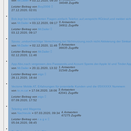
von
Mr.Dailer
»
03.12.2020, 09:35
34048
Zugriffe
Letzter Beitrag
von
Boy2006
27.12.2020, 02:01
Bob,legt bei komplizierten Fragen,einfach Telefon auf,verspricht RÜckruf,und meldet sich
0
Antworten
von
Mr.Dailer
»
03.12.2020, 09:17
34911
Zugriffe
Letzter Beitrag
von
Mr.Dailer
03.12.2020, 09:17
Spusu ,undurchsichtige Verrechnung,bei Nichtnutzung,noch nicht Aktivierung der Simkar
0
Antworten
von
Mr.Dailer
»
02.12.2020, 11:46
36635
Zugriffe
Letzter Beitrag
von
Mr.Dailer
02.12.2020, 11:46
App Abo,nach vergessen,des Passwords,und Acount Sperre.der Apple Id und Tinder App
1
Antworten
von
Mr.Dailer
»
20.11.2020, 13:32
31546
Zugriffe
Letzter Beitrag
von
eigs
28.11.2020, 18:44
Vectone Mobile AT, Erfahrungen für potentielle Kunden und die 05XXXXX Nummern
3
Antworten
von
to.m.cat
»
17.04.2020, 18:06
42041
Zugriffe
Letzter Beitrag
von
eigs
07.09.2020, 17:52
Telering wird Magenta
4
Antworten
von
Nachteule
»
07.03.2020, 09:34
47275
Zugriffe
Letzter Beitrag
von
r a g e
05.04.2020, 08:45