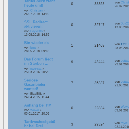
TarifeCheck zieht
von
Christ
0
38353
heute um!!
26.07.201
von
Christian
»
26.07.2019, 13:19
SSL Redirect
von
Boy2
0
32747
aktivieren!
13.08.201
von
Boy2006
»
13.08.2018, 14:59
Bin wieder da
von
TCT
1
21403
von
brus
»
28.05.201
28.05.2018, 09:18
Das Forum liegt
von
Lotta
9
43444
im Sterben ...
22.01.201
von
nwg-sat
»
25.03.2016, 20:29
Seriöse
von
Lotta
7
35887
Gasanbieter
21.03.201
wanted!
von
BitteBillig
»
24.04.2015, 11:44
Anhang bei PM
von
Wow
0
22884
von
Wowo
»
03.01.201
03.01.2017, 20:05
Tarifwechselgebü
von
ray81
3
29324
hr bei Drei
02.11.201