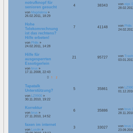
notrufknopf für
von
eigs
4
38343
senioren gesucht
28.02.201
von
Magdalena
»
26.02.2011, 18:29
Hohe
von
Philis
7
41148
Telekomrechnung
24.02.201
ist das rechtens?
Hilfe erbeten!
von
Philis
»
24.02.2011, 14:28
Hilfe für
von
Trash
21
95727
ausgesperrten
03.01.201
Essotigerlein
von
brus
»
17.11.2008, 22:43
1
2
Tapatalk
von
LZ99
5
35861
Unterstützung?
01.12.201
von
LZ9900
»
30.11.2010, 19:22
Korrektur
von
brus
6
35886
von
brus
»
28.11.201
27.11.2010, 14:52
faxen im internet
von
brus
3
33027
von
Lusdin
»
23.09.201