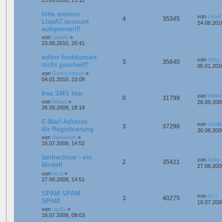
23.09.2010, 13:12
bitte meinen
von
LisaA
4
35345
LisaA7 account
24.08.201
aufsperren!!!
von
LisaA6
»
23.08.2010, 20:41
editor funktioniert
von
Azby
3
35640
nicht gescheit?
05.01.201
von
Georg Hitsch
»
04.01.2010, 23:09
free SMS hier
von
Wow
0
31799
von
Wowo
»
26.09.200
26.09.2009, 18:18
E-Mail-Adresse
von
schill
3
37298
für Registrierung
30.08.200
von
Alexander
»
16.07.2009, 14:52
tarifrechner - ein
von
Azby
2
35421
Modell
27.08.200
von
nerd
»
27.08.2009, 14:51
SPAM SPAM
von
jxj
3
40275
SPAM
16.07.200
von
ray81
»
16.07.2009, 09:03