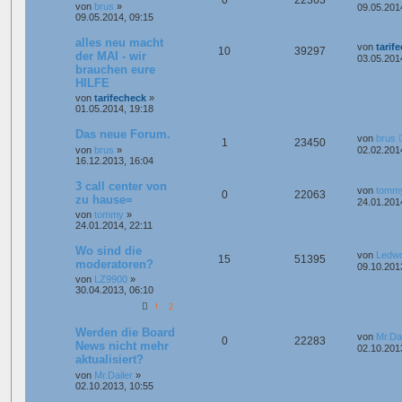
von
brus
»
09.05.201
09.05.2014, 09:15
alles neu macht
von
tarif
10
39297
der MAI - wir
03.05.201
brauchen eure
HILFE
von
tarifecheck
»
01.05.2014, 19:18
Das neue Forum.
von
brus
1
23450
von
brus
»
02.02.201
16.12.2013, 16:04
3 call center von
von
tomm
0
22063
zu hause=
24.01.201
von
tommy
»
24.01.2014, 22:11
Wo sind die
von
Ledw
15
51395
moderatoren?
09.10.201
von
LZ9900
»
30.04.2013, 06:10
1
2
Werden die Board
von
Mr.Dai
0
22283
News nicht mehr
02.10.201
aktualisiert?
von
Mr.Dailer
»
02.10.2013, 10:55