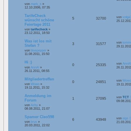
von
mark_s
»
12.10.2006, 07:35
TarifeCheck
von
volga
5
32700
wünscht schöne
25.12.201
Feiertage 2011
von
tarifecheck
»
23.12.2011, 18:50
Was ist los mit
von
tomm
3
31577
Stefan ?
29.11.2011
von
bluepepper
»
11.08.2011, 15:50
Hi :)
von
AnnA!
0
25335
von
AnnA!
»
26.11.2011
26.11.2011, 08:55
Mitgliedertreffen
von
Wow
0
24851
von
Wowo
»
19.11.2011
19.11.2011, 15:32
Anmeldung im
von
TCT
1
27095
Forum
09.08.201
von
Azby
»
08.08.2011, 21:07
Spamer Cleo598
von
eigs
6
43948
von
brus
»
21.03.201
20.03.2011, 22:02