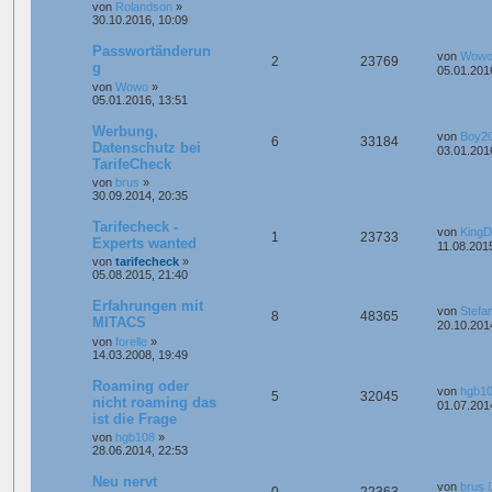
von
Rolandson
»
30.10.2016, 10:09
Passwortänderun
von
Wow
2
23769
g
05.01.201
von
Wowo
»
05.01.2016, 13:51
Werbung,
von
Boy2
6
33184
Datenschutz bei
03.01.201
TarifeCheck
von
brus
»
30.09.2014, 20:35
Tarifecheck -
von
King
1
23733
Experts wanted
11.08.2015
von
tarifecheck
»
05.08.2015, 21:40
Erfahrungen mit
von
Stefa
8
48365
MITACS
20.10.201
von
forelle
»
14.03.2008, 19:49
Roaming oder
von
hgb1
5
32045
nicht roaming das
01.07.201
ist die Frage
von
hgb108
»
28.06.2014, 22:53
Neu nervt
von
brus
0
22363