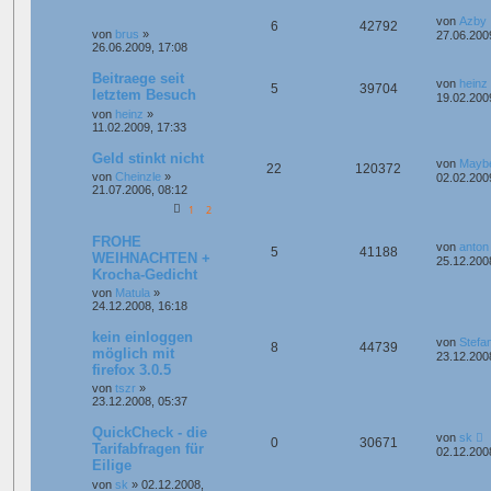
von
Azby
6
42792
von
brus
»
27.06.200
26.06.2009, 17:08
Beitraege seit
von
heinz
5
39704
letztem Besuch
19.02.200
von
heinz
»
11.02.2009, 17:33
Geld stinkt nicht
von
Mayb
22
120372
von
Cheinzle
»
02.02.200
21.07.2006, 08:12
1
2
FROHE
von
anton
5
41188
WEIHNACHTEN +
25.12.200
Krocha-Gedicht
von
Matula
»
24.12.2008, 16:18
kein einloggen
von
Stefa
8
44739
möglich mit
23.12.200
firefox 3.0.5
von
tszr
»
23.12.2008, 05:37
QuickCheck - die
von
sk
0
30671
Tarifabfragen für
02.12.200
Eilige
von
sk
»
02.12.2008,