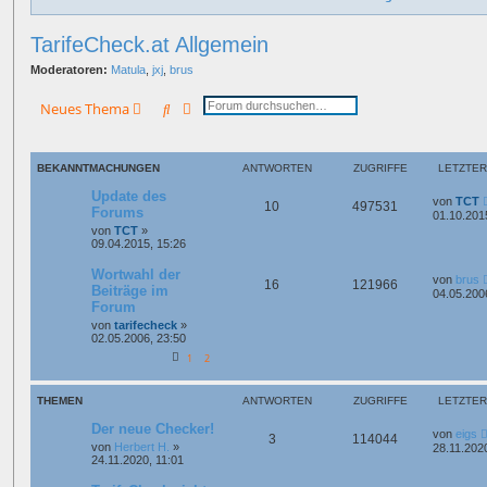
TarifeCheck.at Allgemein
Moderatoren:
Matula
,
jxj
,
brus
Suche
Erweiterte Suche
Neues Thema
BEKANNTMACHUNGEN
ANTWORTEN
ZUGRIFFE
LETZTER
Update des
von
TCT
10
497531
Forums
01.10.201
von
TCT
»
09.04.2015, 15:26
Wortwahl der
von
brus
16
121966
Beiträge im
04.05.200
Forum
von
tarifecheck
»
02.05.2006, 23:50
1
2
THEMEN
ANTWORTEN
ZUGRIFFE
LETZTER
Der neue Checker!
von
eigs
3
114044
von
Herbert H.
»
28.11.202
24.11.2020, 11:01