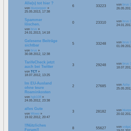
Alle(s) tot hier ?
von
brus
6
33223
von
bluepepper
»
26.05.201
25.05.2013, 17:38
Spammer
von
brus
0
23310
löschen.
24.01.201
von
brus
»
24.01.2013, 14:18
Gelesene Beiträge
von
brus
5
33248
sichtbar
01.09.201
von
brus
»
30.08.2012, 12:38
TarifeCheck jetzt
von
brus
3
29248
auch bei Twitter
18.07.201
von
TCT
»
18.07.2012, 13:25
Im EU-Ausland
von
Azby
2
27685
ohne teure
25.05.201
Roaminkosten
von
hgb108
»
24.05.2012, 23:38
alles Gute
von
bluep
3
28182
von
Wowo
»
20.02.201
19.02.2012, 20:47
!!Nützliches
von
volga
8
55627
Forum!!
19.01.201