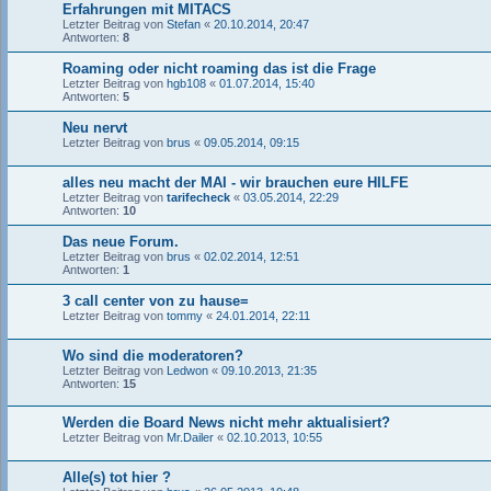
Erfahrungen mit MITACS
Letzter Beitrag von
Stefan
«
20.10.2014, 20:47
Antworten:
8
Roaming oder nicht roaming das ist die Frage
Letzter Beitrag von
hgb108
«
01.07.2014, 15:40
Antworten:
5
Neu nervt
Letzter Beitrag von
brus
«
09.05.2014, 09:15
alles neu macht der MAI - wir brauchen eure HILFE
Letzter Beitrag von
tarifecheck
«
03.05.2014, 22:29
Antworten:
10
Das neue Forum.
Letzter Beitrag von
brus
«
02.02.2014, 12:51
Antworten:
1
3 call center von zu hause=
Letzter Beitrag von
tommy
«
24.01.2014, 22:11
Wo sind die moderatoren?
Letzter Beitrag von
Ledwon
«
09.10.2013, 21:35
Antworten:
15
Werden die Board News nicht mehr aktualisiert?
Letzter Beitrag von
Mr.Dailer
«
02.10.2013, 10:55
Alle(s) tot hier ?