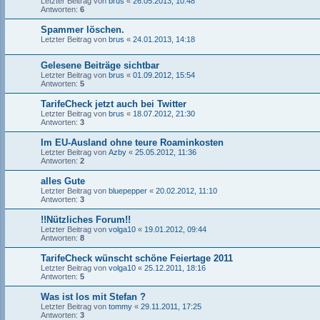
Letzter Beitrag von
brus
«
26.05.2013, 10:48
Antworten:
6
Spammer löschen.
Letzter Beitrag von
brus
«
24.01.2013, 14:18
Gelesene Beiträge sichtbar
Letzter Beitrag von
brus
«
01.09.2012, 15:54
Antworten:
5
TarifeCheck jetzt auch bei Twitter
Letzter Beitrag von
brus
«
18.07.2012, 21:30
Antworten:
3
Im EU-Ausland ohne teure Roaminkosten
Letzter Beitrag von
Azby
«
25.05.2012, 11:36
Antworten:
2
alles Gute
Letzter Beitrag von
bluepepper
«
20.02.2012, 11:10
Antworten:
3
!!Nützliches Forum!!
Letzter Beitrag von
volga10
«
19.01.2012, 09:44
Antworten:
8
TarifeCheck wünscht schöne Feiertage 2011
Letzter Beitrag von
volga10
«
25.12.2011, 18:16
Antworten:
5
Was ist los mit Stefan ?
Letzter Beitrag von
tommy
«
29.11.2011, 17:25
Antworten:
3