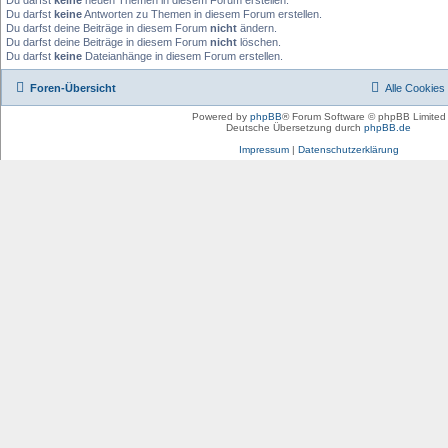
Du darfst
keine
neuen Themen in diesem Forum erstellen.
Du darfst
keine
Antworten zu Themen in diesem Forum erstellen.
Du darfst deine Beiträge in diesem Forum
nicht
ändern.
Du darfst deine Beiträge in diesem Forum
nicht
löschen.
Du darfst
keine
Dateianhänge in diesem Forum erstellen.
Foren-Übersicht
Alle Cookies
Powered by
phpBB
® Forum Software © phpBB Limited
Deutsche Übersetzung durch
phpBB.de
Impressum
|
Datenschutzerklärung