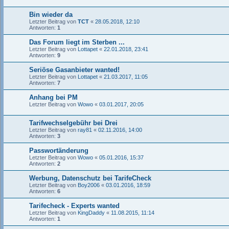
Bin wieder da
Letzter Beitrag von
TCT
«
28.05.2018, 12:10
Antworten:
1
Das Forum liegt im Sterben ...
Letzter Beitrag von
Lottapet
«
22.01.2018, 23:41
Antworten:
9
Seriöse Gasanbieter wanted!
Letzter Beitrag von
Lottapet
«
21.03.2017, 11:05
Antworten:
7
Anhang bei PM
Letzter Beitrag von
Wowo
«
03.01.2017, 20:05
Tarifwechselgebühr bei Drei
Letzter Beitrag von
ray81
«
02.11.2016, 14:00
Antworten:
3
Passwortänderung
Letzter Beitrag von
Wowo
«
05.01.2016, 15:37
Antworten:
2
Werbung, Datenschutz bei TarifeCheck
Letzter Beitrag von
Boy2006
«
03.01.2016, 18:59
Antworten:
6
Tarifecheck - Experts wanted
Letzter Beitrag von
KingDaddy
«
11.08.2015, 11:14
Antworten:
1