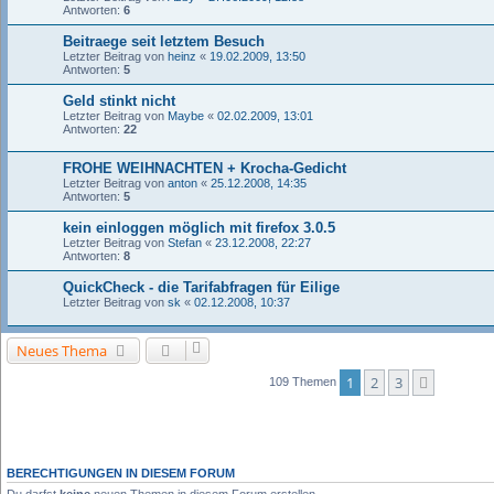
Antworten:
6
Beitraege seit letztem Besuch
Letzter Beitrag von
heinz
«
19.02.2009, 13:50
Antworten:
5
Geld stinkt nicht
Letzter Beitrag von
Maybe
«
02.02.2009, 13:01
Antworten:
22
FROHE WEIHNACHTEN + Krocha-Gedicht
Letzter Beitrag von
anton
«
25.12.2008, 14:35
Antworten:
5
kein einloggen möglich mit firefox 3.0.5
Letzter Beitrag von
Stefan
«
23.12.2008, 22:27
Antworten:
8
QuickCheck - die Tarifabfragen für Eilige
Letzter Beitrag von
sk
«
02.12.2008, 10:37
Neues Thema
1
2
3
Nächste
109 Themen
BERECHTIGUNGEN IN DIESEM FORUM