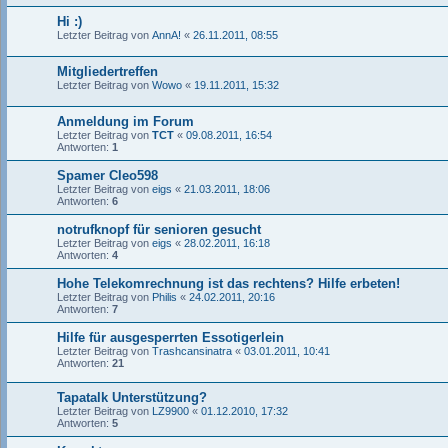
Hi :)
Letzter Beitrag von
AnnA!
«
26.11.2011, 08:55
Mitgliedertreffen
Letzter Beitrag von
Wowo
«
19.11.2011, 15:32
Anmeldung im Forum
Letzter Beitrag von
TCT
«
09.08.2011, 16:54
Antworten:
1
Spamer Cleo598
Letzter Beitrag von
eigs
«
21.03.2011, 18:06
Antworten:
6
notrufknopf für senioren gesucht
Letzter Beitrag von
eigs
«
28.02.2011, 16:18
Antworten:
4
Hohe Telekomrechnung ist das rechtens? Hilfe erbeten!
Letzter Beitrag von
Philis
«
24.02.2011, 20:16
Antworten:
7
Hilfe für ausgesperrten Essotigerlein
Letzter Beitrag von
Trashcansinatra
«
03.01.2011, 10:41
Antworten:
21
Tapatalk Unterstützung?
Letzter Beitrag von
LZ9900
«
01.12.2010, 17:32
Antworten:
5