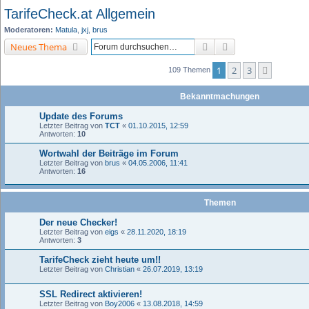
TarifeCheck.at Allgemein
Moderatoren:
Matula
,
jxj
,
brus
Suche
Erweiterte Suche
Neues Thema
1
2
3
Nächste
109 Themen
Bekanntmachungen
Update des Forums
Letzter Beitrag von
TCT
«
01.10.2015, 12:59
Antworten:
10
Wortwahl der Beiträge im Forum
Letzter Beitrag von
brus
«
04.05.2006, 11:41
Antworten:
16
Themen
Der neue Checker!
Letzter Beitrag von
eigs
«
28.11.2020, 18:19
Antworten:
3
TarifeCheck zieht heute um!!
Letzter Beitrag von
Christian
«
26.07.2019, 13:19
SSL Redirect aktivieren!
Letzter Beitrag von
Boy2006
«
13.08.2018, 14:59