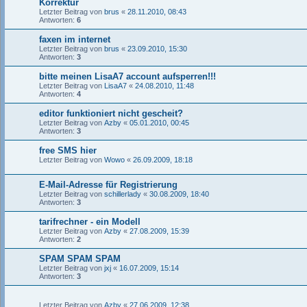
Korrektur
Letzter Beitrag von
brus
«
28.11.2010, 08:43
Antworten:
6
faxen im internet
Letzter Beitrag von
brus
«
23.09.2010, 15:30
Antworten:
3
bitte meinen LisaA7 account aufsperren!!!
Letzter Beitrag von
LisaA7
«
24.08.2010, 11:48
Antworten:
4
editor funktioniert nicht gescheit?
Letzter Beitrag von
Azby
«
05.01.2010, 00:45
Antworten:
3
free SMS hier
Letzter Beitrag von
Wowo
«
26.09.2009, 18:18
E-Mail-Adresse für Registrierung
Letzter Beitrag von
schillerlady
«
30.08.2009, 18:40
Antworten:
3
tarifrechner - ein Modell
Letzter Beitrag von
Azby
«
27.08.2009, 15:39
Antworten:
2
SPAM SPAM SPAM
Letzter Beitrag von
jxj
«
16.07.2009, 15:14
Antworten:
3
Letzter Beitrag von
Azby
«
27.06.2009, 12:38