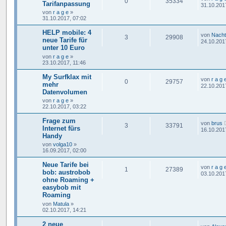
0
35334
Tarifanpassung
31.10.201
von
r a g e
»
31.10.2017, 07:02
HELP mobile: 4
von
Nacht
3
29908
neue Tarife für
24.10.201
unter 10 Euro
von
r a g e
»
23.10.2017, 11:46
My Surfklax mit
von
r a g 
0
29757
mehr
22.10.201
Datenvolumen
von
r a g e
»
22.10.2017, 03:22
Frage zum
von
brus
3
33791
Internet fürs
16.10.201
Handy
von
volga10
»
16.09.2017, 02:00
Neue Tarife bei
von
r a g 
1
27389
bob: austrobob
03.10.201
ohne Roaming +
easybob mit
Roaming
von
Matula
»
02.10.2017, 14:21
2 neue