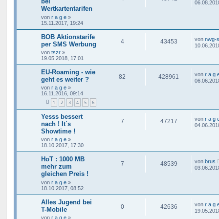
bei
06.08.201
Wertkartentarifen
von
r a g e
»
15.11.2017, 19:24
BOB Aktionstarife
von
nwg-s
4
43453
per SMS Werbung
10.06.201
von
tszr
»
19.05.2018, 17:01
EU-Roaming - wie
von
r a g 
82
428961
geht es weiter ?
06.06.201
von
r a g e
»
16.11.2016, 09:14
1
2
3
4
5
6
Yesss bessert
von
r a g 
7
47217
nach ! It´s
04.06.201
Showtime !
von
r a g e
»
18.10.2017, 17:30
HoT : 1000 MB
von
brus
7
48539
mehr zum
03.06.201
gleichen Preis !
von
r a g e
»
18.10.2017, 08:52
Alles Jugend bei
von
r a g 
0
42636
T-Mobile
19.05.201
von
r a g e
»