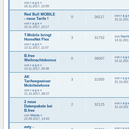
von
r a g e
»
16.11.2017, 12:09
Red Bull MOBILE
von
r a g 
0
36217
- neue Tarife !
15.11.201
von
r a g e
»
15.11.2017, 10:17
T-Mobile bringt
von
Nacht
3
31752
HomeNet Flex
14.11.201
von
r a g e
»
13.11.2017, 11:07
B.free
von
r a g 
0
36007
Weihnachtsbonus
14.11.201
von
r a g e
»
14.11.2017, 20:48
AK
von
r a g 
3
31505
Tarifwegweiser
31.10.201
Mobiltelefonie
von
r a g e
»
21.10.2017, 09:27
2 neue
von
r a g 
2
32125
Datenpakete bei
31.10.201
B.free
von
Matula
»
22.09.2017, 14:43
eety -
von
r a g 