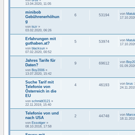
von
brus
»
13.04.2020, 11:05
minibob
von
Matul
6
53194
Gebührenerhöhun
17.10.202
g
von
tszr
»
03.02.2020, 06:26
Erfahrungen mit
von
Matul
5
53974
guthaben.at?
17.10.202
von
blacksun
»
07.02.2020, 00:52
Jahres Tarife für
von
Boy2
9
69612
Daten?
01.09.202
von
Boy2006
»
13.07.2020, 15:42
Suche Tarif mit
von
brus
4
46193
Telefonie von
24.11.201
Österreich in die
EU
von
schmidt3121
»
22.11.2019, 15:40
Telefonie von und
von
Marce
2
44748
nach USA
18.11.201
von
Essotiger
»
08.10.2018, 17:58
Spusu mit