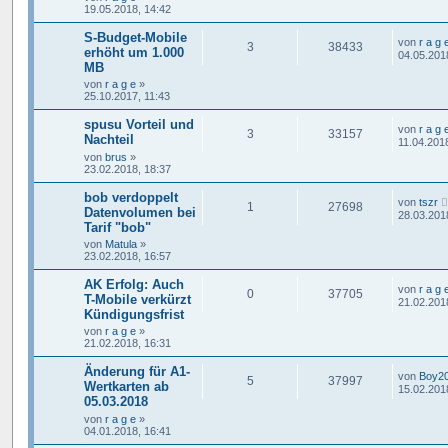
19.05.2018, 14:42
S-Budget-Mobile
von
r a g 
3
38433
erhöht um 1.000
04.05.201
MB
von
r a g e
»
25.10.2017, 11:43
spusu Vorteil und
von
r a g 
3
33157
Nachteil
11.04.201
von
brus
»
23.02.2018, 18:37
bob verdoppelt
von
tszr
1
27698
Datenvolumen bei
28.03.201
Tarif "bob"
von
Matula
»
23.02.2018, 16:57
AK Erfolg: Auch
von
r a g 
0
37705
T-Mobile verkürzt
21.02.201
Kündigungsfrist
von
r a g e
»
21.02.2018, 16:31
Änderung für A1-
von
Boy2
5
37997
Wertkarten ab
15.02.201
05.03.2018
von
r a g e
»
04.01.2018, 16:41