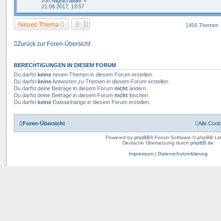
von
Nightcrawler
»
21.08.2017, 13:57
Neues Thema
1456 Themen
Zurück zur Foren-Übersicht
BERECHTIGUNGEN IN DIESEM FORUM
Du darfst
keine
neuen Themen in diesem Forum erstellen.
Du darfst
keine
Antworten zu Themen in diesem Forum erstellen.
Du darfst deine Beiträge in diesem Forum
nicht
ändern.
Du darfst deine Beiträge in diesem Forum
nicht
löschen.
Du darfst
keine
Dateianhänge in diesem Forum erstellen.
Foren-Übersicht
Alle Cook
Powered by
phpBB
® Forum Software © phpBB Lim
Deutsche Übersetzung durch
phpBB.de
Impressum
|
Datenschutzerklärung