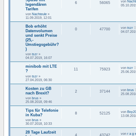
von
Nacht
6
56065
legendären
05.10.201
Tarifen
von
Nachteule
»
11.09.2019, 12:01
Bob erhöht
von
tszr
0
47700
Datenvolumen
04.07.201
und senkt Preise
(25,-
Umstiegsgebühr?
)
von
tszr
»
04.07.2019, 16:07
minibob mit LTE
von
tszr
11
75923
?
25.06.201
von
tszr
»
27.04.2019, 06:30
Kosten zu GB
von
brus
2
37144
nach Brexit?
25.08.201
von
brus
»
25.08.2018, 09:46
Tips für Telefonie
von
Boy2
8
52125
in Kuba?
13.08.201
von
brus
»
30.07.2018, 10:33
28 Tage Laufzeit
von
r a g 
4
43742