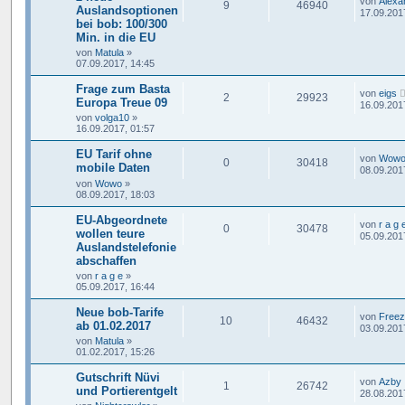
von
Alexa
9
46940
Auslandsoptionen
17.09.201
bei bob: 100/300
Min. in die EU
von
Matula
»
07.09.2017, 14:45
Frage zum Basta
von
eigs
2
29923
Europa Treue 09
16.09.201
von
volga10
»
16.09.2017, 01:57
EU Tarif ohne
von
Wow
0
30418
mobile Daten
08.09.201
von
Wowo
»
08.09.2017, 18:03
EU-Abgeordnete
von
r a g 
0
30478
wollen teure
05.09.201
Auslandstelefonie
abschaffen
von
r a g e
»
05.09.2017, 16:44
Neue bob-Tarife
von
Free
10
46432
ab 01.02.2017
03.09.201
von
Matula
»
01.02.2017, 15:26
Gutschrift Nüvi
von
Azby
1
26742
und Portierentgelt
28.08.201