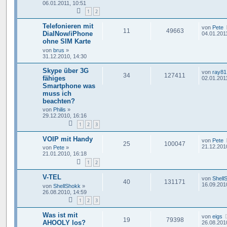
06.01.2011, 10:51
1
2
Telefonieren mit
von
Pete
11
49663
DialNow/iPhone
04.01.201
ohne SIM Karte
von
brus
»
31.12.2010, 14:30
Skype über 3G
von
ray81
34
127411
fähiges
02.01.2011
Smartphone was
muss ich
beachten?
von
Philis
»
29.12.2010, 16:16
1
2
3
VOIP mit Handy
von
Pete
25
100047
21.12.201
von
Pete
»
21.01.2010, 16:18
1
2
V-TEL
von
Shell
40
131171
16.09.201
von
ShellShokk
»
26.08.2010, 14:59
1
2
3
Was ist mit
von
eigs
19
79398
AHOOLY los?
26.08.201