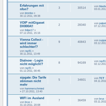
Erfahrungen mit
von
blaub
3
30514
nfon?
03.01.201
von
timmbo
»
30.12.2011, 09:38
VOIP mitGigaset
von
palpe
2
28340
DX800A!!
07.12.201
von
felipe17
»
07.12.2011, 15:16
Vienna Collect -
von
supp
9
40843
wird immer
03.12.2011
schlechter!?
von
ray81
»
30.11.2011, 13:49
Dialnow - Login
von
ray81
8
94169
nicht möglich!?
02.12.201
von
ray81
»
01.12.2011, 00:45
sipgate: Die Tarife
von
TCT
5
34601
stimmen nicht
04.11.2011
mehr
von
hammerschmied
»
27.10.2011, 13:40
WIFI im Ausland
von
brus
7
36459
03.11.2011
von
brus
»
31.10.2011, 20:08