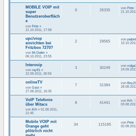
MOBILE VOIP mit
von
Pete
0
26335
super
21.10.201
Benutzeroberfläch
e
von
Pete
»
21.10.2011, 17:58
upc/viop
von
palpe
2
29565
einrichten bei
10.10.201
Fritzbox 7270?
von
Mr.Dailer
»
06.10.2011, 23:55
Intervoip
von
volga
3
30249
24.09.201
von
ray81
»
22.09.2011, 00:55
onlineTV
von
Boy2
7
31384
28.08.201
von
Gast
»
27.08.2011, 16:35
VoIP Telefonie
von
Krh
8
41441
über Mitacs
03.08.201
von
Krh
»
01.08.2011,
21:45
Mobile VOIP mit
von
Pete
34
115185
Orange geht
02.08.201
plötzlich nicht
mehr