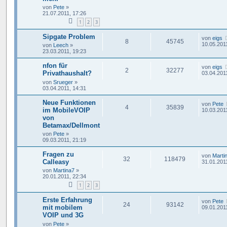
von
Pete
»
21.07.2011, 17:26
1
2
3
Sipgate Problem
von
eigs
8
45745
10.05.201
von
Leech
»
23.03.2011, 19:23
nfon für
von
eigs
2
32277
Privathaushalt?
03.04.201
von
Srueger
»
03.04.2011, 14:31
Neue Funktionen
von
Pete
4
35839
im MobileVOIP
10.03.201
von
Betamax/Dellmont
von
Pete
»
09.03.2011, 21:19
Fragen zu
von
Marti
32
118479
Calleasy
31.01.201
von
Martina7
»
20.01.2011, 22:34
1
2
3
Erste Erfahrung
von
Pete
24
93142
mit mobilem
09.01.201
VOIP und 3G
von
Pete
»