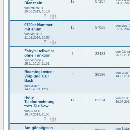
19
67207
Dienst ein!
24.03.201
von
mik751
»
19.06.2013, 18:10
1
2
0720er Nummer
von
eigs
15
57055
mit enum
25.02.201
von
klaus1
»
21.02.2014, 13:53
1
2
Fairytel teilweise
von
Chris
1
23433
ohne Funktion
26.11.201
von
viceroy
»
25.11.2013, 21:01
Roamingkosten:
von
brus
4
26586
Voip und Call
14.11.201
Back
von
brus
»
14.11.2013, 12:09
Hohe
von
brus
17
62324
Telefonrechnung
19.07.201
trotz DialNow
von
Aura
»
18.07.2013, 11:08
1
2
Am gûnstigsten
von
Stefa