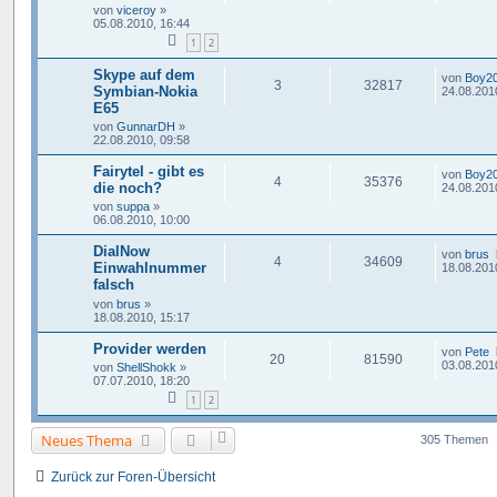
von
viceroy
»
05.08.2010, 16:44
1
2
Skype auf dem
von
Boy2
3
32817
Symbian-Nokia
24.08.201
E65
von
GunnarDH
»
22.08.2010, 09:58
Fairytel - gibt es
von
Boy2
4
35376
die noch?
24.08.201
von
suppa
»
06.08.2010, 10:00
DialNow
von
brus
4
34609
Einwahlnummer
18.08.201
falsch
von
brus
»
18.08.2010, 15:17
Provider werden
von
Pete
20
81590
03.08.201
von
ShellShokk
»
07.07.2010, 18:20
1
2
Neues Thema
305 Themen
Zurück zur Foren-Übersicht