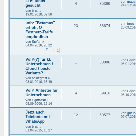
LTE Tablet
von
maga
4
35366
gesucht.
24.01.201
von
brus
»
19.01.2018, 09:58
Info: "Betamax"
von
brus
23
88674
erhöht Ö-
20.09.201
Festnetz-Tarife
empfindlich
von
Stefan
»
04.04.2016, 20:22
1
2
VoIP(?) für kl.
von
Boy2
1
30096
Unternehmen /
03.01.201
Cloud / beste
Variante?
von
heinzgreiff
»
03.01.2016, 15:49
VoIP Anbieter für
von
Boy2
4
39910
Unternehmen
03.10.201
von
Lightflash
»
05.09.2006, 12:14
Jetzt auch
von
gutun
12
50577
Telefonie mit
09.07.201
WhatsApp
von
brus
»
01.04.2015, 15:27