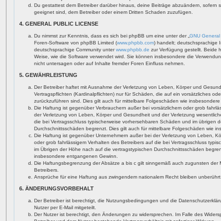
Du gestattest dem Betreiber darüber hinaus, deine Beiträge abzuändern, sofern 
geeignet sind, dem Betreiber oder einem Dritten Schaden zuzufügen.
4. GENERAL PUBLIC LICENSE
Du nimmst zur Kenntnis, dass es sich bei phpBB um eine unter der „
GNU General 
Foren-Software von phpBB Limited (
www.phpbb.com
) handelt; deutschsprachige 
deutschsprachige Community unter
www.phpbb.de
zur Verfügung gestellt. Beide 
Weise, wie die Software verwendet wird. Sie können insbesondere die Verwendun
nicht untersagen oder auf Inhalte fremder Foren Einfluss nehmen.
5. GEWÄHRLEISTUNG
Der Betreiber haftet mit Ausnahme der Verletzung von Leben, Körper und Gesundh
Vertragspflichten (Kardinalpflichten) nur für Schäden, die auf ein vorsätzliches od
zurückzuführen sind. Dies gilt auch für mittelbare Folgeschäden wie insbesonde
Die Haftung ist gegenüber Verbrauchern außer bei vorsätzlichem oder grob fahrl
der Verletzung von Leben, Körper und Gesundheit und der Verletzung wesentlicher 
die bei Vertragsschluss typischerweise vorhersehbaren Schäden und im übrigen d
Durchschnittsschäden begrenzt. Dies gilt auch für mittelbare Folgeschäden wie
Die Haftung ist gegenüber Unternehmern außer bei der Verletzung von Leben, Kö
oder grob fahrlässigem Verhalten des Betreibers auf die bei Vertragsschluss ty
im Übrigen der Höhe nach auf die vertragstypischen Durchschnittsschäden begrenzt
insbesondere entgangenen Gewinn.
Die Haftungsbegrenzung der Absätze a bis c gilt sinngemäß auch zugunsten der Mi
Betreibers.
Ansprüche für eine Haftung aus zwingendem nationalem Recht bleiben unberührt
6. ÄNDERUNGSVORBEHALT
Der Betreiber ist berechtigt, die Nutzungsbedingungen und die Datenschutzerklä
Nutzer per E-Mail mitgeteilt.
Der Nutzer ist berechtigt, den Änderungen zu widersprechen. Im Falle des Widers