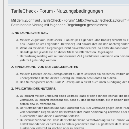
TarifeCheck - Forum - Nutzungsbedingungen
Mit dem Zugriff auf „TarifeCheck - Forum“ („http://www.tarifecheck.at/forum“
Betreiber ein Vertrag mit folgenden Regelungen geschlossen:
1. NUTZUNGSVERTRAG
Mit dem Zugriff auf „TarifeCheck - Forum“ (im Folgenden „das Board“) schließt du 
des Boards ab (im Folgenden „Betreiber“) und erklärst dich mit den nachfolgend
Wenn du mit diesen Regelungen nicht einverstanden bist, so darfst du das Board 
Boards gelten jeweils die an dieser Stelle veröffentlichten Regelungen.
Der Nutzungsvertrag wird auf unbestimmte Zeit geschlossen und kann von beiden 
jederzeit gekündigt werden.
2. EINRÄUMUNG VON NUTZUNGSRECHTEN
Mit dem Erstellen eines Beitrags erteilst du dem Betreiber ein einfaches, zeitlich
unentgeltliches Recht, deinen Beitrag im Rahmen des Boards zu nutzen.
Das Nutzungsrecht nach Punkt 2, Unterpunkt a bleibt auch nach Kündigung des 
3. PFLICHTEN DES NUTZERS
Du erklärst mit der Erstellung eines Beitrags, dass er keine Inhalte enthält, die 
verstoßen. Du erklärst insbesondere, dass du das Recht besitzt, die in deinen Be
setzen bzw. zu verwenden.
Der Betreiber des Boards übt das Hausrecht aus. Bei Verstößen gegen diese Nu
veröffentlichten Regeln kann der Betreiber dich nach Abmahnung zeitweise oder
ausschließen und dir ein Hausverbot erteilen.
Du nimmst zur Kenntnis, dass der Betreiber keine Verantwortung für die Inhalte vo
erstellt hat oder die er nicht zur Kenntnis genommen hat. Du gestattest dem Betr
Funktionen jederzeit zu löschen oder zu sperren.