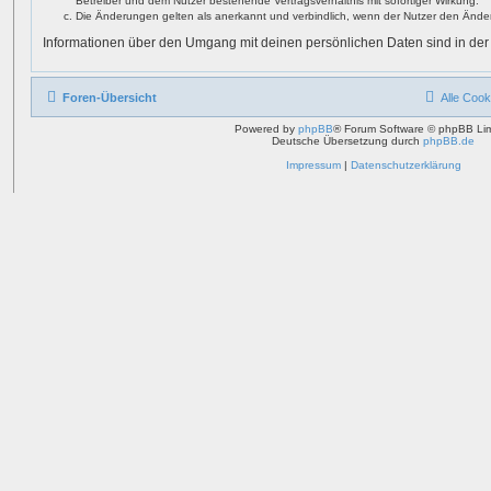
Betreiber und dem Nutzer bestehende Vertragsverhältnis mit sofortiger Wirkung.
Die Änderungen gelten als anerkannt und verbindlich, wenn der Nutzer den Ände
Informationen über den Umgang mit deinen persönlichen Daten sind in der
Foren-Übersicht
Alle Cook
Powered by
phpBB
® Forum Software © phpBB Lim
Deutsche Übersetzung durch
phpBB.de
Impressum
|
Datenschutzerklärung