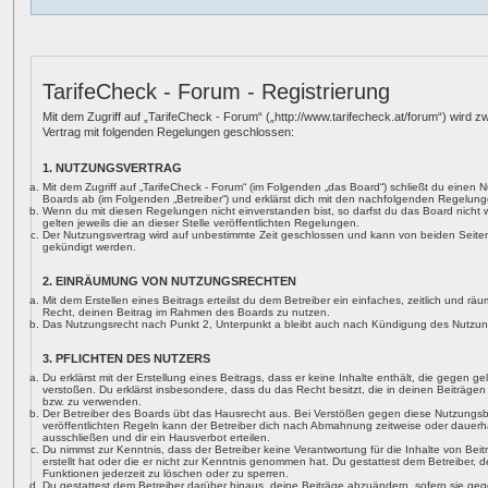
TarifeCheck - Forum - Registrierung
Mit dem Zugriff auf „TarifeCheck - Forum“ („http://www.tarifecheck.at/forum“) wird z
Vertrag mit folgenden Regelungen geschlossen:
1. NUTZUNGSVERTRAG
Mit dem Zugriff auf „TarifeCheck - Forum“ (im Folgenden „das Board“) schließt du einen 
Boards ab (im Folgenden „Betreiber“) und erklärst dich mit den nachfolgenden Regelun
Wenn du mit diesen Regelungen nicht einverstanden bist, so darfst du das Board nicht 
gelten jeweils die an dieser Stelle veröffentlichten Regelungen.
Der Nutzungsvertrag wird auf unbestimmte Zeit geschlossen und kann von beiden Seiten 
gekündigt werden.
2. EINRÄUMUNG VON NUTZUNGSRECHTEN
Mit dem Erstellen eines Beitrags erteilst du dem Betreiber ein einfaches, zeitlich und r
Recht, deinen Beitrag im Rahmen des Boards zu nutzen.
Das Nutzungsrecht nach Punkt 2, Unterpunkt a bleibt auch nach Kündigung des Nutzun
3. PFLICHTEN DES NUTZERS
Du erklärst mit der Erstellung eines Beitrags, dass er keine Inhalte enthält, die gegen g
verstoßen. Du erklärst insbesondere, dass du das Recht besitzt, die in deinen Beiträge
bzw. zu verwenden.
Der Betreiber des Boards übt das Hausrecht aus. Bei Verstößen gegen diese Nutzungs
veröffentlichten Regeln kann der Betreiber dich nach Abmahnung zeitweise oder dauerh
ausschließen und dir ein Hausverbot erteilen.
Du nimmst zur Kenntnis, dass der Betreiber keine Verantwortung für die Inhalte von Beitr
erstellt hat oder die er nicht zur Kenntnis genommen hat. Du gestattest dem Betreiber, 
Funktionen jederzeit zu löschen oder zu sperren.
Du gestattest dem Betreiber darüber hinaus, deine Beiträge abzuändern, sofern sie ge