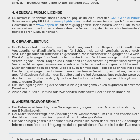
sind, dem Betreiber oder einem Dritten Schaden zuzufügen.
4. GENERAL PUBLIC LICENSE
Du nimmst zur Kenntnis, dass es sich bei phpBB um eine unter der „
GNU General Public
Software von phpBB Limited (
www.phpbb.com
) handelt; deutschsprachige Informatione
Community unter
www.phpbb.de
zur Verfügung gestellt. Beide haben keinen Einfluss auf
verwendet wird. Sie können insbesondere die Verwendung der Software für bestimmte Z
fremder Foren Einfluss nehmen.
5. GEWÄHRLEISTUNG
Der Betreiber haftet mit Ausnahme der Verletzung von Leben, Körper und Gesundheit un
Vertragspflichten (Kardinalpflichten) nur für Schäden, die auf ein vorsätzliches oder gro
sind. Dies gilt auch für mittelbare Folgeschäden wie insbesondere entgangenen Gewinn
Die Haftung ist gegenüber Verbrauchern außer bei vorsätzlichem oder grob fahrlässige
Verletzung von Leben, Körper und Gesundheit und der Verletzung wesentlicher Vertragspfl
Vertragsschluss typischerweise vorhersehbaren Schäden und im übrigen der Höhe nach 
Durchschnittsschäden begrenzt. Dies gilt auch für mittelbare Folgeschäden wie insbe
Die Haftung ist gegenüber Unternehmern außer bei der Verletzung von Leben, Körper u
grob fahrlässigem Verhalten des Betreibers auf die bei Vertragsschluss typischerweise
der Höhe nach auf die vertragstypischen Durchschnittsschäden begrenzt. Dies gilt auch
entgangenen Gewinn.
Die Haftungsbegrenzung der Absätze a bis c gilt sinngemäß auch zugunsten der Mitarbei
Betreibers.
Ansprüche für eine Haftung aus zwingendem nationalem Recht bleiben unberührt.
6. ÄNDERUNGSVORBEHALT
Der Betreiber ist berechtigt, die Nutzungsbedingungen und die Datenschutzerklärung z
per E-Mail mitgeteilt.
Der Nutzer ist berechtigt, den Änderungen zu widersprechen. Im Falle des Widerspruchs
dem Nutzer bestehende Vertragsverhältnis mit sofortiger Wirkung.
Die Änderungen gelten als anerkannt und verbindlich, wenn der Nutzer den Änderungen
Informationen über den Umgang mit deinen persönlichen Daten sind in der Datenschu