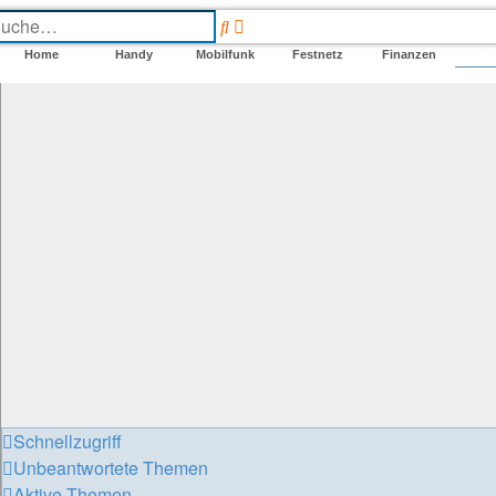
Erweiterte
Suche
Suche
Home
Handy
Mobilfunk
Festnetz
Finanzen
F
Schnellzugriff
Unbeantwortete Themen
Aktive Themen