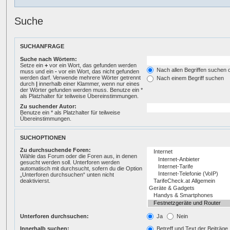
Suche
SUCHANFRAGE
Suche nach Wörtern:
Setze ein
+
vor ein Wort, das gefunden werden
Nach allen Begriffen suchen
muss und ein
-
vor ein Wort, das nicht gefunden
werden darf. Verwende mehrere Wörter getrennt
Nach einem Begriff suchen
durch
|
innerhalb einer Klammer, wenn nur eines
der Wörter gefunden werden muss. Benutze ein *
als Platzhalter für teilweise Übereinstimmungen.
Zu suchender Autor:
Benutze ein * als Platzhalter für teilweise
Übereinstimmungen.
SUCHOPTIONEN
Zu durchsuchende Foren:
Wähle das Forum oder die Foren aus, in denen
gesucht werden soll. Unterforen werden
automatisch mit durchsucht, sofern du die Option
„Unterforen durchsuchen“ unten nicht
deaktivierst.
Unterforen durchsuchen:
Ja
Nein
Innerhalb suchen:
Betreff und Text der Beiträge